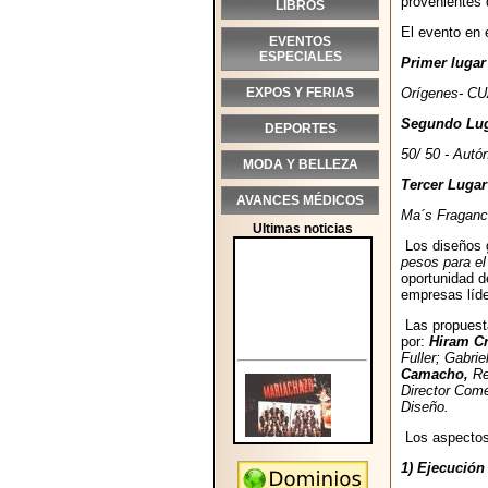
provenientes
LIBROS
El evento en 
EVENTOS
ESPECIALES
Primer lugar
EXPOS Y FERIAS
Orígenes- C
Segundo Lu
DEPORTES
50/ 50 - Aut
MODA Y BELLEZA
Tercer Lugar
AVANCES MÉDICOS
Ma´s Fraganc
Ultimas noticias
Los diseños g
pesos para el
oportunidad d
empresas líde
Las propuesta
por:
Hiram Cr
Fuller; Gabr
Camacho,
Re
Director Come
Diseño.
Los aspectos 
1) Ejecución