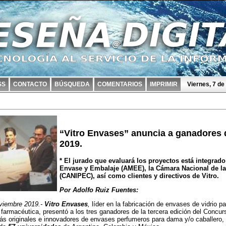
SS
CONTACTO
BÚSQUEDA
COMENTARIOS
IMPRIMIR
Viernes, 7 d
“Vitro Envases” anuncia a ganadores
2019.
* El jurado que evaluará los proyectos está integrad
Envase y Embalaje (AMEE), la Cámara Nacional de la
(CANIPEC), así como clientes y directivos de Vitro.
Por Adolfo Ruiz Fuentes:
iembre 2019.-
Vitro Envases
,
líder en la fabricación de envases de vidrio pa
farmacéutica, presentó a los tres ganadores de la tercera edición del Concu
s originales e innovadores de envases perfumeros para dama y/o caballero, 