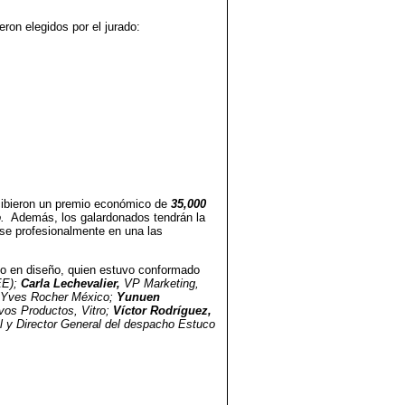
ron elegidos por el jurado:
ibieron un premio económico de
35,000
.
Además, los galardonados tendrán la
rse profesionalmente en una las
to en diseño, quien estuvo conformado
EE);
Carla Lechevalier,
VP Marketing,
, Yves Rocher México;
Yunuen
os Productos, Vitro;
Víctor Rodríguez,
l y Director General del despacho Estuco