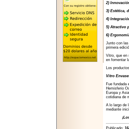
2026-05-25
2) Innovación
"MARIACHAZO"
REÚNE A LAS
3) Estética, 
LEYENDAS
4) Integraci
MARIACHI VARGAS
Y NUEVO
5) Atractivo 
TECALITLÁN EN LA
ARENA CDMX.
6) Ergonomía
Junto con las
primera edici
Vitro, que en
en fomentar l
2025-10-16
ANUNCIA SECTUR
Los productos
CDMX EL BOKSUNA
Vitro Envase
FEST: ENCUENTRO
DE TRADICIONES,
Fue fundada e
CULTURA Y
Hemisferio Oc
GASTRONOMÍA
Europa y Asia
ENTRE MÉXICO Y
cotidiana de 
COREA DEL SUR.
A lo largo de
mediante inic
¡Los produc
Publicado:
16