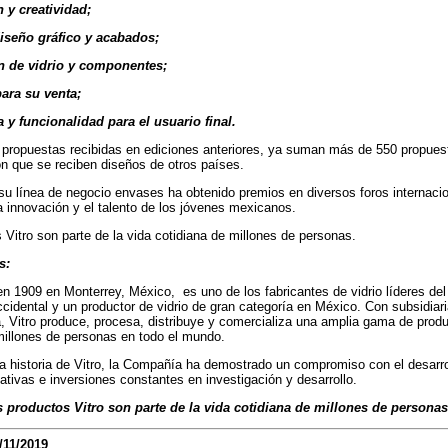
 y creatividad;
diseño gráfico y acabados;
ón de vidrio y componentes;
para su venta;
 y funcionalidad para el usuario final.
 propuestas recibidas en ediciones anteriores, ya suman más de 550 propuest
ón que se reciben diseños de otros países.
 su línea de negocio envases ha obtenido premios en diversos foros internaci
a innovación y el talento de los jóvenes mexicanos.
 Vitro son parte de la vida cotidiana de millones de personas.
s:
n 1909 en Monterrey, México, es uno de los fabricantes de vidrio líderes de
cidental y un productor de vidrio de gran categoría en México. Con subsidiar
, Vitro produce, procesa, distribuye y comercializa una amplia gama de produc
millones de personas en todo el mundo.
 la historia de Vitro, la Compañía ha demostrado un compromiso con el desarrol
iativas e inversiones constantes en investigación y desarrollo.
tos Vitro son parte de la vida cotidiana de millones de personas
/11/2019