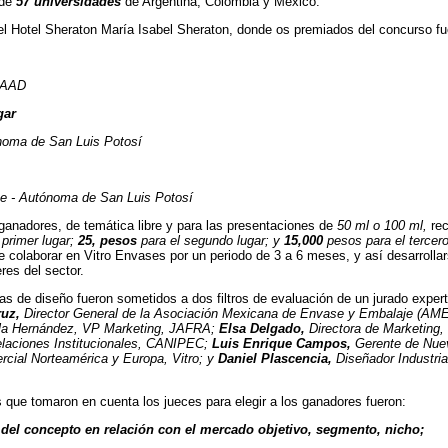
 de
57 universidades
de Argentina, Colombia y México.
el Hotel Sheraton María Isabel Sheraton, donde os premiados del concurso fue
UAAD
gar
ónoma de San Luis Potosí
e - Autónoma de San Luis Potosí
anadores, de temática libre y para las presentaciones de
50 ml o 100 ml,
rec
 primer lugar;
25, pesos
para el segundo lugar; y
15,000
pesos para el tercero
e colaborar en Vitro Envases por un periodo de 3 a 6 meses, y así desarrolla
res del sector.
s de diseño fueron sometidos a dos filtros de evaluación de un jurado exper
uz,
Director General de la Asociación Mexicana de Envase y Embalaje (AM
iela Hernández, VP Marketing, JAFRA;
Elsa Delgado,
Directora de Marketing
laciones Institucionales, CANIPEC;
Luis Enrique Campos,
Gerente de Nuev
rcial Norteamérica y Europa, Vitro; y
Daniel Plascencia,
Diseñador Industria
que tomaron en cuenta los jueces para elegir a los ganadores fueron:
 del concepto en relación con el mercado objetivo, segmento, nicho;