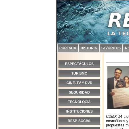
PORTADA
HISTORIA
FAVORITOS
R
ESPECTÁCULOS
TURISMO
CINE. TV Y DVD
SEGURIDAD
TECNOLOGÍA
INSTITUCIONES
CDMX 14 nov
cosméticos y 
RESP. SOCIAL
propuestas má