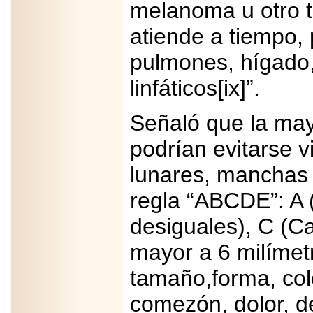
melanoma u otro ti
APUNTA A
MARTINSVILLE.
atiende a tiempo,
pulmones, hígado,
linfáticos[ix]”.
2025-05-23
¿No usas
lubricante? Esto es
Señaló que la ma
lo que te estás
perdiendo.
podrían evitarse v
lunares, manchas 
regla “ABCDE”: A 
desiguales), C (C
2026-06-12
Medtronic impulsa
mayor a 6 milímet
una nueva era en
estimulación
cardíaca con el
tamaño,forma, col
marcapasos más
pequeño del mundo.
comezón, dolor, d