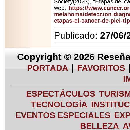
Society(2023), “Etapas del cá
web:
https://www.cancer.org
melanoma/deteccion-diagnos
etapas-el-cancer-de-piel-t
Publicado:
27/06/
Copyright © 2026
Reseña 
|
PORTADA
FAVORITOS
I
ESPECTÁCULOS
TURIS
TECNOLOGÍA
INSTITU
EVENTOS ESPECIALES
EXP
BELLEZA
A