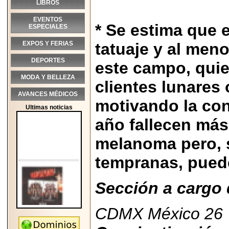
LIBROS
EVENTOS
* Se estima que 
ESPECIALES
EXPOS Y FERIAS
tatuaje y al men
DEPORTES
este campo, quie
MODA Y BELLEZA
clientes lunare
AVANCES MÉDICOS
motivando la co
Ultimas noticias
año fallecen má
melanoma pero, s
tempranas, puede
Sección a cargo 
CDMX México 26 
2026-05-25
"MARIACHAZO"