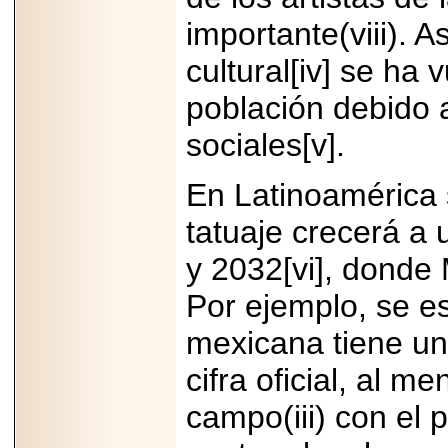
capacidad de pago.
importante(viii). 
cultural[iv] se ha
población debido a
2026-03-27
Lanza editorial
sociales[v].
ateconqueso serie
“Finanzas para
Infancias” para
En Latinoamérica 
impulsar educación
financiera de la
niñez.
tatuaje crecerá a
y 2032[vi], donde 
Por ejemplo, se e
mexicana tiene un 
2026-05-20
JULIO REGALADO
CELEBRA SU
cifra oficial, al m
DÉCIMA EDICIÓN
CON SÚPER
campo(iii) con el 
OFERTAS.