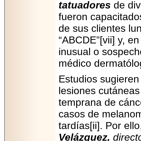
tatuadores
de di
Padre con Sylvester
Stallone, Jason
fueron capacitados
Statham, Dave
Bautista y más
hombres de acción
de sus clientes l
en Adrenalina Pura+
“ABCDE”[vii] y, en
inusual o sospecho
2026-01-14
médico dermatólog
Refugio
Franciscano:
Avances de la
Estudios sugieren 
reunión con el
Gobierno de la
lesiones cutáneas
Ciudad de México
temprana de cánce
casos de melanom
2026-06-18
tardías[ii]. Por ello
G-SHOCK, EL
RELOJ CASIO
Velázquez,
direct
“INDESTRUCTIBLE”
PRESENTE EN