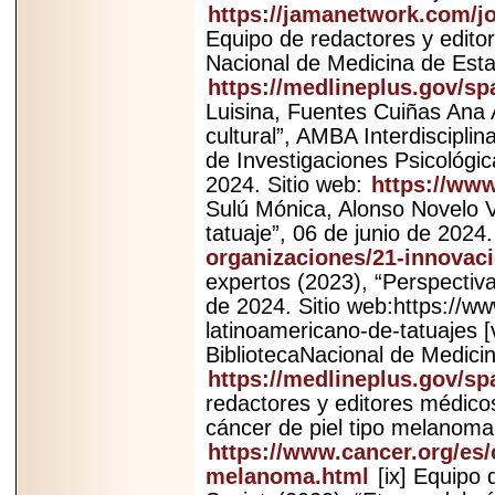
https://jamanetwork.com/jo
Equipo de redactores y editor
Nacional de Medicina de Esta
https://medlineplus.gov/s
Luisina, Fuentes Cuiñas Ana 
cultural”, AMBA Interdiscipli
de Investigaciones Psicológic
2024. Sitio web:
https://www
Sulú Mónica, Alonso Novelo Va
tatuaje”, 06 de junio de 2024.
organizaciones/21-innovacio
expertos (2023), “Perspectiv
de 2024. Sitio web:https://
latinoamericano-de-tatuajes 
BibliotecaNacional de Medici
https://medlineplus.gov/sp
redactores y editores médico
cáncer de piel tipo melanoma?
https://www.cancer.org/es/
melanoma.html
[ix] Equipo 