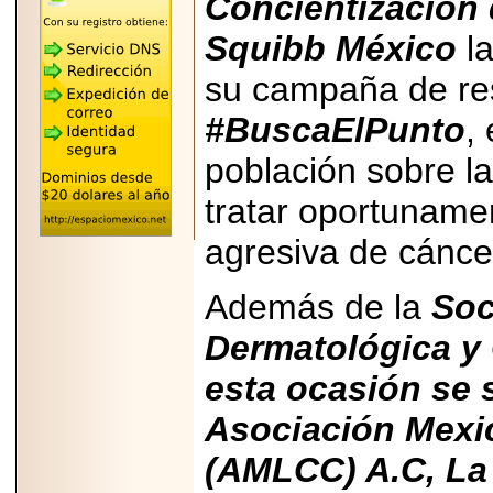
Concientización 
REÚNE A LAS
LEYENDAS
Squibb México
la
MARIACHI VARGAS
Y NUEVO
TECALITLÁN EN LA
su campaña de res
ARENA CDMX.
#BuscaElPunto
,
población sobre la
tratar oportunam
2025-10-16
ANUNCIA SECTUR
agresiva de cáncer
CDMX EL BOKSUNA
FEST: ENCUENTRO
DE TRADICIONES,
CULTURA Y
Además de la
Soc
GASTRONOMÍA
ENTRE MÉXICO Y
Dermatológica y
COREA DEL SUR.
esta ocasión se s
Asociación Mexi
(AMLCC) A.C, La
2026-06-18
Disfruta el Día del