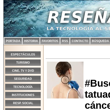
PORTADA
HISTORIA
FAVORITOS
RSS
CONTACTO
BÚSQUEDA
ESPECTÁCULOS
TURISMO
CINE. TV Y DVD
SEGURIDAD
#Bus
TECNOLOGÍA
tatua
INSTITUCIONES
cánce
RESP. SOCIAL