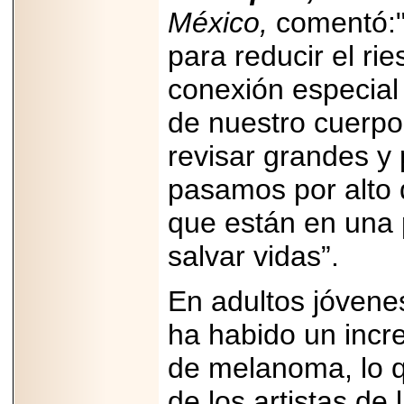
MÉXICO.
México,
comentó:"
para reducir el ri
conexión especial
de nuestro cuerpo[
2026-05-25
IDENTIFICAN
AFECTACIONES
revisar grandes 
PRODUCIDAS POR
Helicobacter pylori
pasamos por alto d
EN CÉLULAS DEL
PÁNCREAS.
que están en una p
salvar vidas”.
En adultos jóvenes
2026-05-27
Shriners Childrens
ha habido un incre
México transforma
la vida de miles de
niñas y niños con
de melanoma, lo q
atención médica
especializada sin
de los artistas de
importar su