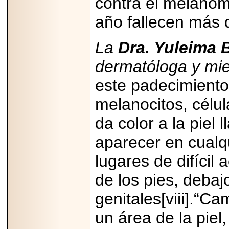
contra el melanom
año fallecen más 
La
Dra. Yuleima 
2026-06-15
dermatóloga y m
Alejandro
Maldonado, "El Yoga
Teacher", celebrará
este padecimiento
el día mundial del
yoga con una Master
melanocitos, célu
Class masiva en
Expo Espiritualidad
2026.
da color a la piel
aparecer en cualqu
lugares de difícil
de los pies, debaj
2026-03-19
genitales[viii].“C
CON 18 AÑOS, EL
MEXICANO DIEGO
MENDEZTORRES
un área de la piel
ACELERA RUMBO
A NASCAR Y