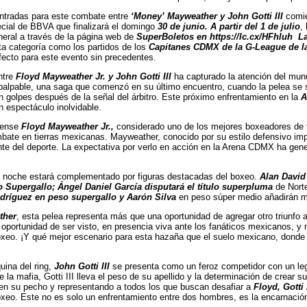
entradas para este combate entre
‘Money’ Mayweather y John Gotti III
comi
cial de BBVA que finalizará el domingo
30 de junio. A partir del 1 de julio
,
neral a través de la página web de
SuperBoletos en https://lc.cx/HFhluh
L
ta categoría como los partidos de los
Capitanes CDMX de la G-League de la
fecto para este evento sin precedentes.
entre
Floyd Mayweather Jr. y John Gotti III
ha capturado la atención del mund
 palpable, una saga que comenzó en su último encuentro, cuando la pelea s
n golpes después de la señal del árbitro. Este próximo enfrentamiento en la
A
n espectáculo inolvidable.
dense
Floyd Mayweather Jr.,
considerado uno de los mejores boxeadores de t
bate en tierras mexicanas. Mayweather, conocido por su estilo defensivo imp
nte del deporte. La expectativa por verlo en acción en la Arena CDMX ha gen
la noche estará complementado por figuras destacadas del boxeo.
Alan David
o Supergallo; Ángel Daniel García
disputará el título superpluma
de Nort
ríguez en peso supergallo y Aarón Silva
en peso súper medio añadirán m
ther
, esta pelea representa más que una oportunidad de agregar otro triunfo 
 oportunidad de ser visto, en presencia viva ante los fanáticos mexicanos, 
boxeo. ¡Y qué mejor escenario para esta hazaña que el suelo mexicano, donde 
uina del ring,
John Gotti III
se presenta como un feroz competidor con un leg
 la mafia, Gotti III lleva el peso de su apellido y la determinación de crear s
 en su pecho y representando a todos los que buscan desafiar a
Floyd, Gotti I
boxeo. Este no es solo un enfrentamiento entre dos hombres, es la encarnació