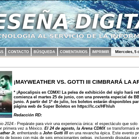
SS
CONTACTO
BÚSQUEDA
COMENTARIOS
IMPRIMIR
Miercoles, 5
¡MAYWEATHER VS. GOTTI III CIMBRARÁ LA 
* ¡Apocalipsis en CDMX! La pelea de exhibición del siglo hará r
comienza el martes 25 de junio, con una preventa especial de BB
junio. A partir del 1º de julio, los boletos estarán disponibles pa
página web de Super Boletos en https://lc.cx/HFhluh
Redacción RD:
io 2024
.- Prepárate para vivir una experiencia única: el espectáculo que so
or primera vez a México.
El 24 de agosto, la Arena CDMX
se transformará e
ther Jr.
enfrentando a
John Gotti III
en una revancha épica. Este evento pr
eto de boxeo con más de seis emocionantes peleas, incluyendo disputas po