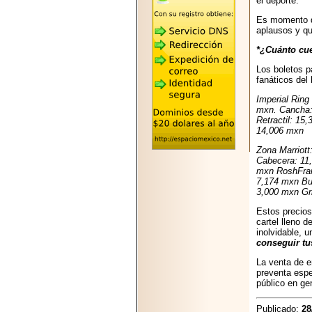
el deporte.
2026-05-25
"MARIACHAZO"
Es momento de
REÚNE A LAS
aplausos y qu
LEYENDAS
MARIACHI VARGAS
*¿Cuánto cue
Y NUEVO
TECALITLÁN EN LA
Los boletos p
ARENA CDMX.
fanáticos del
Imperial Rin
mxn. Cancha:
Retractil: 1
14,006 mxn
Zona Marriot
2025-10-16
Cabecera: 11
ANUNCIA SECTUR
mxn RoshFran
CDMX EL BOKSUNA
7,174 mxn Bu
FEST: ENCUENTRO
3,000 mxn Gr
DE TRADICIONES,
CULTURA Y
Estos precios
GASTRONOMÍA
cartel lleno 
ENTRE MÉXICO Y
inolvidable, 
COREA DEL SUR.
conseguir tu
La venta de e
preventa espe
público en ge
Publicado:
28