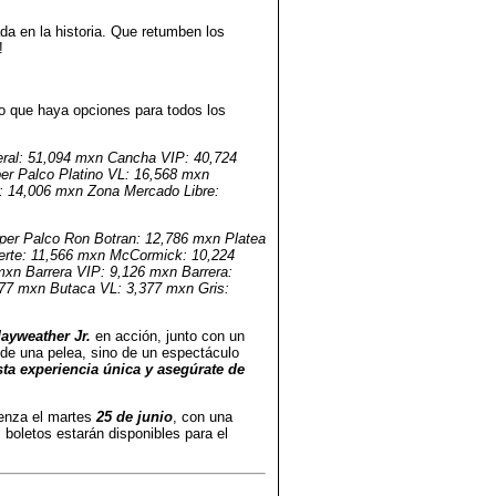
da en la historia. Que retumben los
!
o que haya opciones para todos los
eral: 51,094 mxn Cancha VIP: 40,724
er Palco Platino VL: 16,568 mxn
: 14,006 mxn Zona Mercado Libre:
per Palco Ron Botran: 12,786 mxn Platea
erte: 11,566 mxn McCormick: 10,224
xn Barrera VIP: 9,126 mxn Barrera:
377 mxn Butaca VL: 3,377 mxn Gris:
ayweather Jr.
en acción, junto con un
o de una pelea, sino de un espectáculo
sta experiencia única y asegúrate de
enza el martes
25 de junio
, con una
los boletos estarán disponibles para el