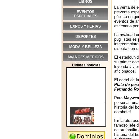
LIBROS
La venta de 
EVENTOS
preventa espe
ESPECIALES
público en ge
eventos de al
escenario per
EXPOS Y FERIAS
La rivalidad 
DEPORTES
pugilistas es
intercambiaro
MODA Y BELLEZA
disputa con u
AVANCES MÉDICOS
El estadouni
su primer com
Ultimas noticias
leyenda vivie
aficionados.
El cartel de 
Plata de pes
Fernando Rod
Para
Maywea
personal, una
historia del 
combate!
En la otra esq
famoso jefe de
de su familia
historia del 