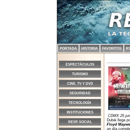
PORTADA
HISTORIA
FAVORITOS
R
ESPECTÁCULOS
TURISMO
CINE. TV Y DVD
SEGURIDAD
TECNOLOGÍA
INSTITUCIONES
CDMX 25 jun
Dubái llega p
RESP. SOCIAL
Floyd Maywea
un día compl