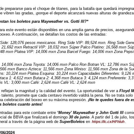
 prepararse para el choque de titanes, para la batalla que quedará impregna
e vibren las gradas, ¡porque el deporte alcanzará nuevas alturas de grandeza
stan los boletos para Mayweather vs. Gotti III?*
ara este evento están disponibles en una amplia gama de precios, asegurand
 boxeo. A continuación, se detallan los costos de las entradas:
g Side: 128,076 pesos mexicanos. Ring Side VIP: 89,524 mxn. Ring Side Gen
 21,692 mxn Retractil VIP: 18,032 mxn Súper Palco Platino: 16,568 mxn Súp
5,348 mxn Platea VIP: 14,006 mxn Zona Barcel Fuego: 14,006 mxn Zona Pepsi
t: 14,006 mxn Zona Toyota: 14,006 mxn Palco Ron Botran VL: 12,786 mxn Sú
,566 mxn Banco Azteca: 11,566 mxn Zona Miniso: 11,566 mxn Zona de la Su
s: 10,224 mxn Platea Esquina: 10,224 mxn Capacidades Diferentes: 9,126 m
taca 1: 4,612 mxn Butaca 2: 4,368 mxn Butaca 3: 4,124 mxn Preferente: 3,
is VL: 3,000 mxn Café: 2,624 mxn Café VL: 2,624 mxn
 reflejan la magnitud y la calidad del evento. La oportunidad de ver a
Floyd M
de talento, promete que cada centavo invertido valdrá la pena. No se trata sol
una celebración del boxeo en su máxima expresión.
¡No te quedes fuera de e
s boletos cuanto antes!
ntradas para este combate entre
‘Money’ Mayweather y John Gotti III
comi
cial de BBVA que finalizará el domingo
30 de junio
. A partir del 1 de julio, 
neral a través de la página web de
SuperBoletos
en
.
https://lc.cx/HFhluh
/06/2024