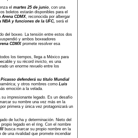
enza el
martes 25 de junio
, con una
 los boletos estarán disponibles para el
a Arena CDMX
, reconocida por albergar
 NBA y funciones de la UFC,
será el
o del boxeo. La tensión entre estos dos
e suspendió y ambos boxeadores
rena CDMX
promete resolver esa
odos los tiempos, llega a México para
ecable y su récord invicto, es una
erado un enorme revuelo entre los
 Picasso defenderá su título Mundial
eamérica; y otros nombres como
Luis
ás emoción a la velada.
a su impresionante legado. Es un desafío
y marcar su nombre una vez más en la
por primera y única vez protagonizará un
ado de lucha y determinación. Nieto del
u propio legado en el ring. Con el nombre
II
busca marcar su propio nombre en la
n de una rivalidad que promete incendiar