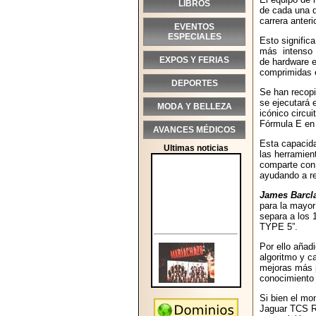
LIBROS
de cada una d
carrera anter
EVENTOS
ESPECIALES
Esto signific
más intenso 
EXPOS Y FERIAS
de hardware e
comprimidas e
DEPORTES
Se han recopi
se ejecutará 
MODA Y BELLEZA
icónico circu
Fórmula E en
AVANCES MÉDICOS
Esta capacida
Ultimas noticias
las herramien
comparte con 
ayudando a re
James Barcl
para la mayor
separa a los 
TYPE 5”.
Por ello añad
algoritmo y c
mejoras más p
conocimiento 
Si bien el mo
Jaguar TCS Rac