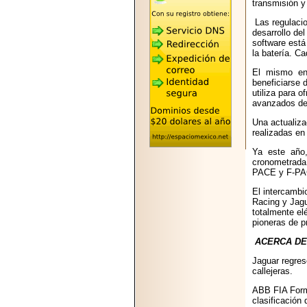
transmisión y 
2026-05-25
"MARIACHAZO"
Las regulacio
REÚNE A LAS
desarrollo de
LEYENDAS
software está
MARIACHI VARGAS
la batería. C
Y NUEVO
TECALITLÁN EN LA
El mismo enf
ARENA CDMX.
beneficiarse 
utiliza para 
avanzados de 
Una actualiza
realizadas en
2025-10-16
Ya este año
ANUNCIA SECTUR
cronometrada 
CDMX EL BOKSUNA
PACE y F-PAC
FEST: ENCUENTRO
DE TRADICIONES,
El intercambi
CULTURA Y
Racing y Jagu
GASTRONOMÍA
totalmente el
ENTRE MÉXICO Y
pioneras de p
COREA DEL SUR.
ACERCA DE
Jaguar regres
callejeras.
ABB FIA Form
clasificación