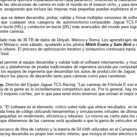
e las ubicaciones de carrera en todo el mundo en el season ocho, y para tene
ior, asegurando que incluso las mejoras más pequeñas puedan explotarse al 
a que se deben desarrollar, probar, validar y firmar múltiples versiones de so
que cualquier otra categoría de automovilismo comparable. Jaguar TCS Rac
n bucle (HIL) y conductor en bucle (DIL) más avanzados del mundo para logr
ntre carreras.
lado más de 36 TB de datos de Diriyah, México y Roma. Los aprendizajes de 
en Mónaco, este sábado, ayudando a los pilotos
Mitch Evans y Sam Bird
a o
ito urbano. El proceso de optimización iterativo y exhaustivo continuará hasta
 Seúl.
d permite al equipo desarrollar y validar todo el software internamente, y mu
tas y plataformas de prueba tradicionales de ingeniería asistida por computa
los equipos de ingeniería que desarrollan los autos de producción de Jaguar,
ducir los plazos de desarrollo tanto para carreras como para carreteras.
ay,
Director del Equipo Jaguar TCS Racing
: "Las carreras de Fórmula E son 
ía de la gente es lo increíblemente competitivo que es. Por lo general, hay
15 mejores coches, por lo que para tener éxito tenemos que extraer el mejor r
ió: "El software es el elemento
crítico sobre todo que ofrece resultados
en t
ada línea de código utilizando herramientas y simulaciones virtuales de última
equeñas en rendimiento, eficiencia y robustez. Lo mismo es cierto para los a
que obtenemos de las carreras está ayudando a que la gama de vehículos ele
nocasco de fibra de carbono y la batería de 54 kWh utilizados en el Campeo
ing desarrolla su propio tren motriz interno, que incluye el motor eléctrico l