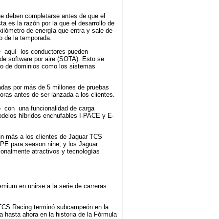
ue deben completarse antes de que el
a es la razón por la que el desarrollo de
kilómetro de energía que entra y sale de
o de la temporada.
 aquí los conductores pueden
 de software por aire (SOTA). Esto se
ntro de dominios como los sistemas
dadas por más de 5 millones de pruebas
ras antes de ser lanzada a los clientes.
on una funcionalidad de carga
odelos híbridos enchufables I-PACE y E-
aún más a los clientes de Jaguar TCS
TYPE para season nine, y los Jaguar
ionalmente atractivos y tecnologías
emium en unirse a la serie de carreras
 TCS Racing terminó subcampeón en la
hasta ahora en la historia de la Fórmula