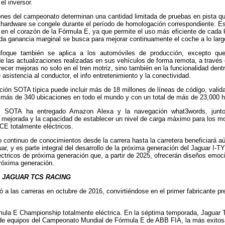
el inversor.
nes del campeonato determinan una cantidad limitada de pruebas en pista q
l hardware se congele durante el período de homologación correspondiente. Est
 en el corazón de la Fórmula E, ya que permite el uso más eficiente de cada 
ada ganancia marginal se busca para mejorar continuamente el coche a lo larg
oque también se aplica a los automóviles de producción, excepto que
de las actualizaciones realizadas en sus vehículos de forma remota, a través
ofrecer mejoras no solo en el tren motriz, sino también en la funcionalidad de
asistencia al conductor, el info entretenimiento y la conectividad.
ción SOTA típica puede incluir más de 18 millones de líneas de código, vali
 más de 340 ubicaciones en todo el mundo y con un total de más de 23,000 ho
, SOTA ha entregado Amazon Alexa y la navegación what3words, junto c
mejorada y la capacidad de establecer un nivel de carga máximo para los m
E totalmente eléctricos.
o continuo de conocimientos desde la carrera hasta la carretera beneficiará 
ar, y es parte integral del desarrollo de la próxima generación del Jaguar I-
éctricos de próxima generación que, a partir de 2025, ofrecerán diseños emoc
róxima generación.
 JAGUAR TCS RACING
ó a las carreras en octubre de 2016, convirtiéndose en el primer fabricante pr
ula E Championship totalmente eléctrica. En la séptima temporada, Jaguar
 de equipos del Campeonato Mundial de Fórmula E de ABB FIA, la más exitosa 