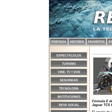
PORTADA
HISTORIA
FAVORITOS
R
ESPECTÁCULOS
TURISMO
CINE. TV Y DVD
SEGURIDAD
TECNOLOGÍA
INSTITUCIONES
Fórmula E d
Jaguar TCS 
RESP. SOCIAL
El equipo de 