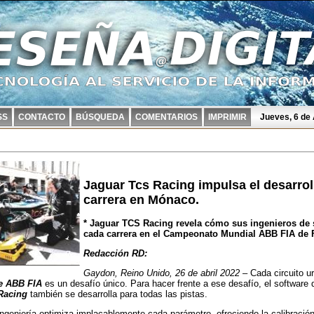
SS
CONTACTO
BÚSQUEDA
COMENTARIOS
IMPRIMIR
Jueves, 6 de
Jaguar Tcs Racing impulsa el desarrol
carrera en Mónaco.
* Jaguar TCS Racing revela cómo sus ingenieros de 
cada carrera en el Campeonato Mundial ABB FIA de 
Redacción RD:
Gaydon, Reino Unido, 26 de abril 2022
– Cada circuito 
e ABB FIA
es un desafío único. Para hacer frente a ese desafío, el software 
Racing
también se desarrolla para todas las pistas.
ingeniería optimiza implacablemente cada parámetro, ofreciendo la calibració