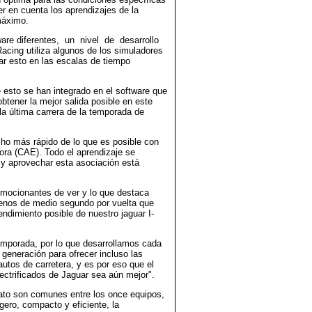
r en cuenta los aprendizajes de la
máximo.
ftware diferentes, un nivel de desarrollo
ing utiliza algunos de los simuladores
ar esto en las escalas de tiempo
esto se han integrado en el software que
btener la mejor salida posible en este
 la última carrera de la temporada de
cho más rápido de lo que es posible con
dora (CAE). Todo el aprendizaje se
 y aprovechar esta asociación está
emocionantes de ver y lo que destaca
 menos de medio segundo por vuelta que
endimiento posible de nuestro jaguar I-
emporada, por lo que desarrollamos cada
 generación para ofrecer incluso las
utos de carretera, y es por eso que el
ctrificados de Jaguar sea aún mejor".
nato son comunes entre los once equipos,
igero, compacto y eficiente, la