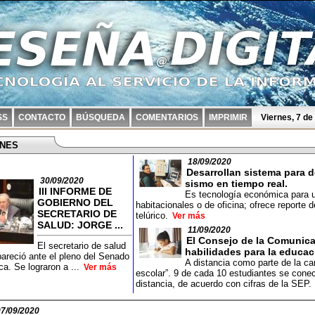
SS
CONTACTO
BÚSQUEDA
COMENTARIOS
IMPRIMIR
Viernes, 7 d
ONES
18/09/2020
Desarrollan sistema para 
30/09/2020
sismo en tiempo real.
III INFORME DE
Es tecnología económica para us
GOBIERNO DEL
habitacionales o de oficina; ofrece reporte
SECRETARIO DE
telúrico.
Ver más
SALUD: JORGE ...
11/09/2020
El Consejo de la Comunica
El secretario de salud
habilidades para la educac
pareció ante el pleno del Senado
A distancia como parte de la c
ca. Se lograron a ...
Ver más
escolar”. 9 de cada 10 estudiantes se conec
distancia, de acuerdo con cifras de la SEP.
07/09/2020