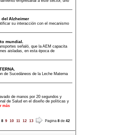
miento empresarial a este sector, uno
 del Alzheimer
ntificar su interacción con el mecanismo
to mundial.
ransportes señaló, que la AEM capacita
ones aisladas, en esta época de
ATERNA.
ión de Sucedáneos de la Leche Materna
 lavado de manos por 20 segundos y
al de Salud en el diseño de políticas y
r más
8
9
10
11
12
13
Pagina
8
de
42