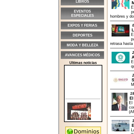
LIBROS
E
EVENTOS
p
ESPECIALES
hombres y do
EXPOS Y FERIAS
E
DEPORTES
p
retrasa hasta
MODA Y BELLEZA
AVANCES MÉDICOS
A
E
Ultimas noticias
q
S
M
19
El
El
co
(A
E
L