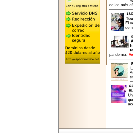
W
2026-05-25
de los más af
"MARIACHAZO"
REÚNE A LAS
11/
LEYENDAS
Tox
MARIACHI VARGAS
El v
Y NUEVO
de n
TECALITLÁN EN LA
ARENA CDMX.
A
E
r
pandemia.
Ve
0
2025-10-16
L
ANUNCIA SECTUR
A
CDMX EL BOKSUNA
e
FEST: ENCUENTRO
DE TRADICIONES,
03
CULTURA Y
E
GASTRONOMÍA
Un
ENTRE MÉXICO Y
qu
COREA DEL SUR.
ac