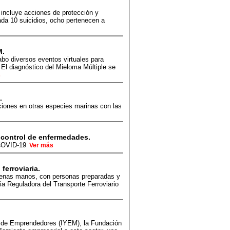
 incluye acciones de protección y
ada 10 suicidios, ocho pertenecen a
M.
abo diversos eventos virtuales para
El diagnóstico del Mieloma Múltiple se
s
.
aciones en otras especies marinas con las
 control de enfermedades.
e COVID-19
Ver más
ferroviaria.
n buenas manos, con personas preparadas y
cia Reguladora del Transporte Ferroviario
o de Emprendedores (IYEM), la Fundación