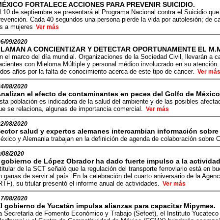
MÉXICO FORTALECE ACCIONES PARA PREVENIR SUICIDIO.
l 10 de septiembre se presentará el Programa Nacional contra el Suicidio que
revención. Cada 40 segundos una persona pierde la vida por autolesión; de c
s a mujeres
Ver más
06/09/2020
LLAMAN A CONCIENTIZAR Y DETECTAR OPORTUNAMENTE EL M.
n el marco del día mundial. Organizaciones de la Sociedad Civil, llevarán a c
acientes con Mieloma Múltiple y personal médico involucrado en su atención. 
 dos años por la falta de conocimiento acerca de este tipo de cáncer.
Ver má
24/08/2020
nalizan el efecto de contaminantes en peces del Golfo de México
sta población es indicadora de la salud del ambiente y de las posibles afect
ue se relaciona, algunas de importancia comercial.
Ver más
22/08/2020
ector salud y expertos alemanes intercambian información sobre
éxico y Alemania trabajan en la definición de agenda de colaboración sobr
/08/2020
 gobierno de López Obrador ha dado fuerte impulso a la actividad 
 titular de la SCT señaló que la regulación del transporte ferroviario está e
n ganas de servir al país. En la celebración del cuarto aniversario de la Agen
RTF), su titular presentó el informe anual de actividades.
Ver más
17/08/2020
l gobierno de Yucatán impulsa alianzas para capacitar Mipymes.
a Secretaría de Fomento Económico y Trabajo (Sefoet), el Instituto Yucatec