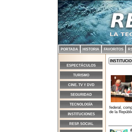
PORTADA
HISTORIA
FAVORITOS
R
INSTITUCI
ESPECTÁCULOS
TURISMO
CINE. TV Y DVD
SEGURIDAD
TECNOLOGÍA
federal, com
de la Repúbli
INSTITUCIONES
RESP. SOCIAL