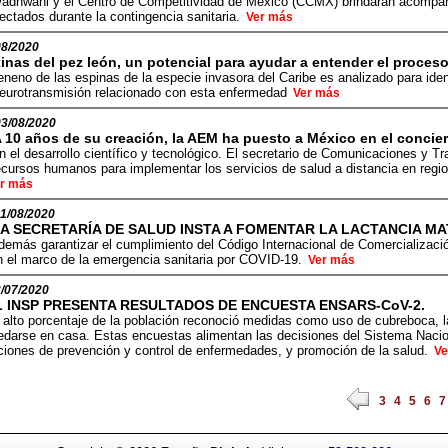
adhwani y el Centro de Competitividad de México (CCMX) brindarán acompaña
ectados durante la contingencia sanitaria.
Ver más
08/2020
inas del pez león, un potencial para ayudar a entender el proceso
eneno de las espinas de la especie invasora del Caribe es analizado para ide
eurotransmisión relacionado con esta enfermedad
Ver más
03/08/2020
 10 años de su creación, la AEM ha puesto a México en el concier
n el desarrollo científico y tecnológico. El secretario de Comunicaciones y T
ecursos humanos para implementar los servicios de salud a distancia en regi
r más
1/08/2020
A SECRETARÍA DE SALUD INSTA A FOMENTAR LA LACTANCIA M
demás garantizar el cumplimiento del Código Internacional de Comercializac
n el marco de la emergencia sanitaria por COVID-19.
Ver más
/07/2020
L INSP PRESENTA RESULTADOS DE ENCUESTA ENSARS-CoV-2.
 alto porcentaje de la población reconoció medidas como uso de cubreboca,
edarse en casa. Estas encuestas alimentan las decisiones del Sistema Nacion
ciones de prevención y control de enfermedades, y promoción de la salud.
Ve
3
4
5
6
7