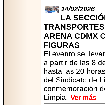
PRESENTE EN
MÉXICO.
14/02/2026
LA SECCIÓN
TRANSPORTES 
2026-05-25
ARENA CDMX C
IDENTIFICAN
AFECTACIONES
FIGURAS
PRODUCIDAS POR
Helicobacter pylori
EN CÉLULAS DEL
El evento se lleva
PÁNCREAS.
a partir de las 8
hasta las 20 horas
del Sindicato de L
2026-05-27
Shriners Childrens
conmemoración del
México transforma
la vida de miles de
Limpia.
niñas y niños con
Ver más
atención médica
especializada sin