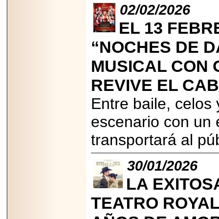
importar su
02/02/2026
capacidad de pago.
EL 13 FEBR
“NOCHES DE D
2026-03-27
MUSICAL CON 
Lanza editorial
ateconqueso serie
REVIVE EL CA
“Finanzas para
Infancias” para
impulsar educación
Entre baile, celos 
financiera de la
niñez.
escenario con un 
transportará al pú
30/01/2026
2026-05-20
JULIO REGALADO
LA EXITOS
CELEBRA SU
DÉCIMA EDICIÓN
TEATRO ROYAL
CON SÚPER
OFERTAS.