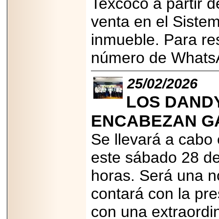
Texcoco a partir d
Disfruta el Día del
Padre con Sylvester
venta en el Sistem
Stallone, Jason
Statham, Dave
Bautista y más
inmueble. Para res
hombres de acción
en Adrenalina Pura+
número de Whats
25/02/2026
LOS DAND
2026-01-14
Refugio
Franciscano:
ENCABEZAN GA
Avances de la
reunión con el
Gobierno de la
Se llevará a cabo 
Ciudad de México
este sábado 28 de
horas. Será una n
contará con la pr
2026-06-18
G-SHOCK, EL
con una extraordi
RELOJ CASIO
“INDESTRUCTIBLE”