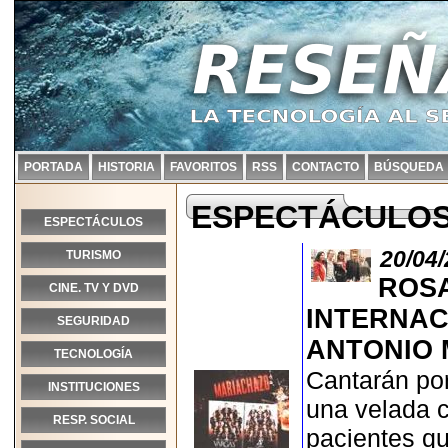
PORTADA
HISTORIA
FAVORITOS
RSS
CONTACTO
BÚSQUEDA
ESPECTÁCULO
ESPECTÁCULOS
20/04
TURISMO
ROSA
CINE. TV Y DVD
INTERNAC
SEGURIDAD
ANTONIO 
TECNOLOGÍA
Cantarán por 
INSTITUCIONES
una velada 
RESP. SOCIAL
pacientes qu