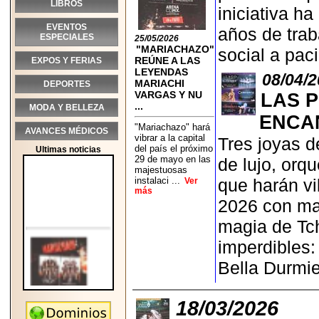
LIBROS
iniciativa h
EVENTOS
años de tra
ESPECIALES
25/05/2026
"MARIACHAZO"
social a pac
REÚNE A LAS
EXPOS Y FERIAS
LEYENDAS
08/04/
MARIACHI
DEPORTES
VARGAS Y NU
LAS 
...
MODA Y BELLEZA
ENCAN
"Mariachazo" hará
AVANCES MÉDICOS
vibrar a la capital
Tres joyas d
del país el próximo
Ultimas noticias
29 de mayo en las
de lujo, orq
majestuosas
instalaci ...
que harán vi
Ver
más
2026 con mat
magia de Tch
imperdibles:
Bella Durmi
18/03/2026
2026-05-25