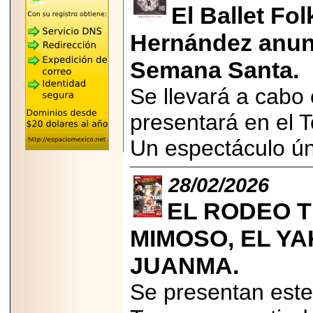
"MARIACHAZO"
El Ballet Fo
REÚNE A LAS
LEYENDAS
MARIACHI VARGAS
Hernández anunc
Y NUEVO
TECALITLÁN EN LA
Semana Santa.
ARENA CDMX.
Se llevará a cabo 
presentará en el T
2025-10-16
Un espectáculo úni
ANUNCIA SECTUR
CDMX EL BOKSUNA
FEST: ENCUENTRO
28/02/2026
DE TRADICIONES,
CULTURA Y
EL RODEO T
GASTRONOMÍA
ENTRE MÉXICO Y
COREA DEL SUR.
MIMOSO, EL YA
JUANMA.
Se presentan est
2026-06-18