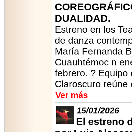
COREOGRÁFICO
2025-05-23
¿No usas
lubricante? Esto es
DUALIDAD.
lo que te estás
perdiendo.
Estreno en los Te
de danza contempo
María Fernanda Ba
Cuauhtémoc n ene
2026-07-24
Especialistas
febrero. ? Equipo c
advierten que el
TDAH continúa
subdiagnosticado en
Claroscuro reúne e
adolescentes y
adultos, afectando el
Ver más
desempeño
académico, laboral y
la calidad de vida
15/01/2026
El estreno 