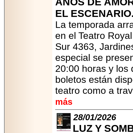
AÑOS DE AMOR
2026-
07-29
EL ESCENARIO
21
La temporada arr
en el Teatro Royal
EDICIÓN EXPO
TORTA 2026, EN
Sur 4363, Jardine
VENUSTIANO
CARRANZA.
especial se prese
20:00 horas y los
boletos están dispo
2026-07-27
NASCAR MÉXICO
teatro como a tra
ACELERA HACIA
UNA NUEVA ERA
más
DE CARRERAS,
MÚSICA Y
ENTRETENIMIENTO.
28/01/2026
LUZ Y SOMB