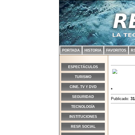
PORTADA
HISTORIA
FAVORITOS
R
ESPECTÁCULOS
TURISMO
CINE. TV Y DVD
*
SEGURIDAD
Publicado:
31
TECNOLOGÍA
INSTITUCIONES
RESP. SOCIAL