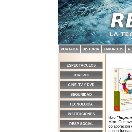
PORTADA
HISTORIA
FAVORITOS
R
ESPECTÁCULOS
TURISMO
CINE. TV Y DVD
SEGURIDAD
TECNOLOGÍA
INSTITUCIONES
libro
“Imprim
Mtro. Gustavo
RESP. SOCIAL
colaboración 
con la fundaci