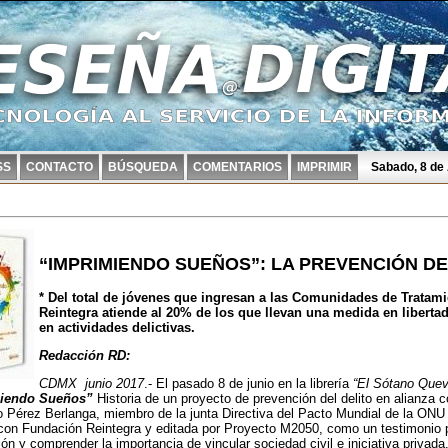
SS
CONTACTO
BÚSQUEDA
COMENTARIOS
IMPRIMIR
Sabado, 8 de
“IMPRIMIENDO SUEÑOS”: LA PREVENCIÓN DE
* Del total de jóvenes que ingresan a las Comunidades de Tratam
Reintegra atiende al 20% de los que llevan una medida en liberta
en actividades delictivas.
Redacción RD:
CDMX
junio 2017
.- El pasado 8 de junio en la librería
“El Sótano Quev
iendo Sueños”
Historia de un proyecto de prevención del delito en alianza 
 Pérez Berlanga, miembro de la junta Directiva del Pacto Mundial de la ONU
con Fundación Reintegra y editada por Proyecto M2050, como un testimonio por
ón y comprender la importancia de vincular sociedad civil e iniciativa privada