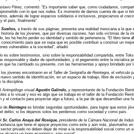
stavo Pérez,
comentó: “Es importante saber que, como ciudadanos, compart
prometido con lo que nos rodea. Es momento de darnos cuenta de que si br
ros, además de lograr espacios solidarios e inclusivos, propiciamos el crecimi
 el país, finalmente”.
 Sueños,
a través de sus páginas, presenta una realidad mexicana a la que e
 historia de los jóvenes, que por diversas razones, han sido víctimas de la im
o, les ha hecho perder su identidad y sentido de pertenencia. “El libro tiene
d
l conocimiento para que se sepa que es posible contribuir a construir un mejor
venes vulnerables a la sociedad”, añadió.
lo es sobre testimonios, sino sobre la responsabilidad compartida, entre Toks
s responsable y dador de oportunidades, y el pegamento entre la iniciativa pri
ven que ha cambiado su presente, con las herramientas y apoyo brindado por l
 los jóvenes encontraron en el
Taller de Serigrafía de Reintegra,
el vehículo p
 nuevo sentido de identificación, en un espacio de trabajo, libre de exclusión 
 la disciplina.
el
Antropólogo visual
Agustín Galindo,
y representante de la Fundación Rein
es a lo visual y eso es algo que se trabaja en el taller de la Fundación Reinteg
n y el contacto para proyectar algo a futuro, a la par de que desarrollan una ha
so de
Reintegra
es brindar segundas oportunidades, para lograr que estos jóv
del delito; si los dejamos solos los perdemos como sociedad y como país.
el
Sr. Carlos Anaya del Rosique,
presidente de la Cámara Nacional de Indus
portancia que tiene el apoyar proyectos como este y aún más, plasmarlos en 
sector privado no deben dejar de mirar a la responsabilidad social como un so
se alcanza un logro económico, sino social”.