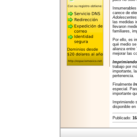
2026-05-25
"MARIACHAZO"
Innumerables 
REÚNE A LAS
carece de ele
LEYENDAS
Adolescentes
MARIACHI VARGAS
las medidas i
Y NUEVO
llevaron medi
TECALITLÁN EN LA
familiares, i
ARENA CDMX.
Por ello, es 
qué medio se 
alianza entre
mejorar las c
Imprimiendo
trabajo por m
2025-10-16
importante, l
ANUNCIA SECTUR
pertenencia.
CDMX EL BOKSUNA
FEST: ENCUENTRO
Finalmente
I
DE TRADICIONES,
especial. Par
CULTURA Y
importante qu
GASTRONOMÍA
ENTRE MÉXICO Y
Imprimiendo 
COREA DEL SUR.
disponible en
Publicado:
16