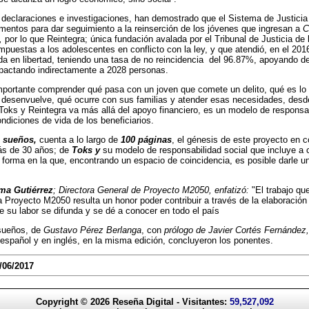
declaraciones e investigaciones, han demostrado que el Sistema de Justicia 
mentos para dar seguimiento a la reinserción de los jóvenes que ingresan a
C
,
por lo que Reintegra; única fundación avalada por el Tribunal de Justicia de
mpuestas a los adolescentes en conflicto con la ley, y que atendió, en el 20
da en libertad, teniendo una tasa de no reincidencia
del 96.87%, apoyando de
mpactando indirectamente a 2028 personas.
importante comprender qué pasa con un joven que comete un delito, qué es lo q
desenvuelve, qué ocurre con sus familias y atender esas necesidades, desde
 Toks y Reintegra va más allá del apoyo financiero, es un modelo de responsa
ondiciones de vida de los beneficiarios.
 sueños,
cuenta a lo largo de
100 páginas
, el génesis de este proyecto en 
ás de 30 años; de
Toks y
su modelo de responsabilidad social que incluye a c
a forma en la que, encontrando un espacio de coincidencia, es posible darle un
rma Gutiérrez
; Directora General de Proyecto M2050, enfatizó:
"El trabajo qu
a Proyecto M2050 resulta un honor poder contribuir a través de la elaboració
e su labor se difunda y se dé a conocer en todo el país
sueños, de
Gustavo Pérez Berlanga
, con
prólogo de Javier Cortés Fernández,
 español y en inglés, en la misma edición, concluyeron los ponentes.
/06/2017
Copyright © 2026
Reseña Digital
- Visitantes:
59,527,092