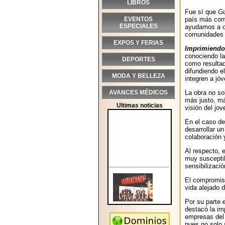
LIBROS
Fue sí que
Gu
EVENTOS
país más com
ESPECIALES
ayudamos a ot
comunidades y
EXPOS Y FERIAS
Imprimiendo
conociendo la
DEPORTES
como resultad
difundiendo e
MODA Y BELLEZA
integren a jó
AVANCES MÉDICOS
La obra no so
más justo, má
Ultimas noticias
visión del jo
En el caso de
desarrollar un
colaboración y
Al respecto, 
muy susceptibl
sensibilizació
El compromi
vida alejado 
Por su parte 
destacó la im
empresas del 
pues no solo 