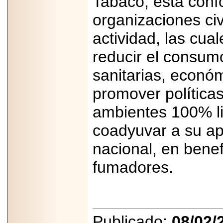
Tabaco, está conf
organizaciones civ
actividad, las cua
reducir el consum
sanitarias, económ
promover política
ambientes 100% l
coadyuvar a su apl
nacional, en benef
fumadores.
Publicado:
08/02/