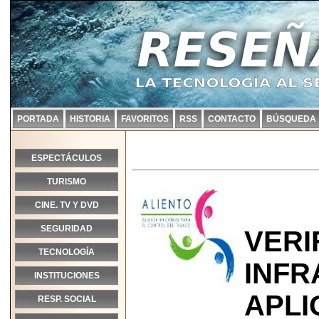
PORTADA
HISTORIA
FAVORITOS
RSS
CONTACTO
BÚSQUEDA
ESPECTÁCULOS
TURISMO
CINE. TV Y DVD
SEGURIDAD
VERI
TECNOLOGÍA
INFR
INSTITUCIONES
APLI
RESP. SOCIAL