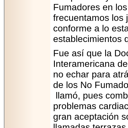
PRESENTE EN
Fumadores en los 
MÉXICO.
frecuentamos los 
conforme a lo esta
establecimientos q
2026-05-25
IDENTIFICAN
AFECTACIONES
Fue así que la Do
PRODUCIDAS POR
Helicobacter pylori
EN CÉLULAS DEL
Interamericana d
PÁNCREAS.
no echar para atrá
de los No Fumado
llamó, pues comb
2026-05-27
Shriners Childrens
problemas cardiac
México transforma
la vida de miles de
gran aceptación soc
niñas y niños con
atención médica
especializada sin
llamadas terrazas
importar su