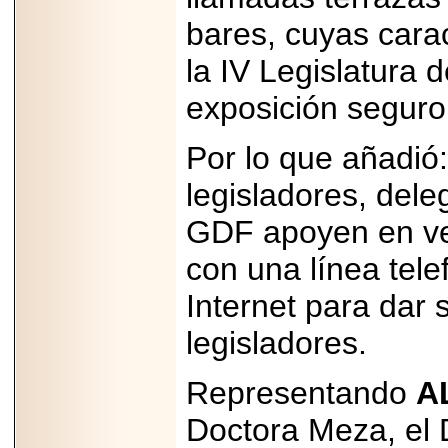
capacidad de pago.
bares, cuyas carac
la IV Legislatura d
exposición seguro
2026-03-27
Lanza editorial
ateconqueso serie
Por lo que añadió
“Finanzas para
Infancias” para
legisladores, dele
impulsar educación
financiera de la
niñez.
GDF apoyen en ver
con una línea tele
Internet para dar 
legisladores.
2026-05-20
JULIO REGALADO
CELEBRA SU
Representando
A
DÉCIMA EDICIÓN
CON SÚPER
OFERTAS.
Doctora Meza, el 
2026-