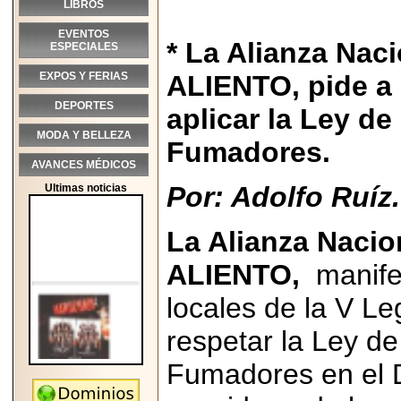
LIBROS
EVENTOS
* La Alianza Naci
ESPECIALES
EXPOS Y FERIAS
ALIENTO, pide a
DEPORTES
aplicar la Ley de
MODA Y BELLEZA
Fumadores.
AVANCES MÉDICOS
Por: Adolfo Ruíz.
Ultimas noticias
La Alianza Nacio
ALIENTO,
manife
locales de la V Le
respetar la Ley de
Fumadores en el D
2026-05-25
"MARIACHAZO"