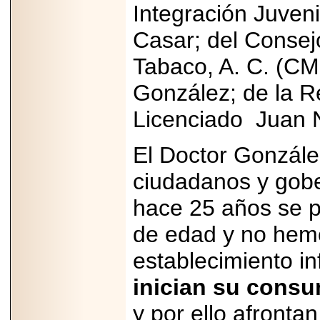
Integración Juveni
07-29
21
Casar; del Consej
Tabaco, A. C. (CM
EDICIÓN EXPO
González; de la R
TORTA 2026, EN
VENUSTIANO
Licenciado
Juan 
CARRANZA.
El Doctor Gonzále
ciudadanos y gob
2026-07-27
hace 25 años se 
NASCAR MÉXICO
ACELERA HACIA
UNA NUEVA ERA
de edad y no hemo
DE CARRERAS,
MÚSICA Y
establecimiento in
ENTRETENIMIENTO.
inician su consu
y por ello afronta