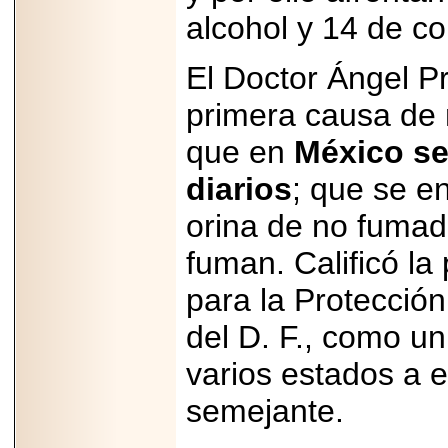
2025-05-23
alcohol y 14 de co
¿No usas
lubricante? Esto es
lo que te estás
El Doctor Ángel P
perdiendo.
primera causa de 
que en
México se
diarios
; que se e
2026-07-24
orina de no fumad
Especialistas
advierten que el
fuman. Calificó la
TDAH continúa
subdiagnosticado en
adolescentes y
para la Protecció
adultos, afectando el
desempeño
del D. F., como u
académico, laboral y
la calidad de vida
varios estados a 
semejante.