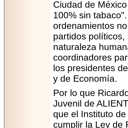
Disfruta el Día del
Ciudad de México 
Padre con Sylvester
Stallone, Jason
100% sin tabaco".
Statham, Dave
Bautista y más
hombres de acción
ordenamientos no 
en Adrenalina Pura+
partidos políticos
naturaleza humana
coordinadores pa
2026-01-14
Refugio
Franciscano:
los presidentes d
Avances de la
reunión con el
y de Economía.
Gobierno de la
Ciudad de México
Por lo que Ricard
Juvenil de ALIEN
que el Instituto d
2026-06-18
G-SHOCK, EL
RELOJ CASIO
cumplir la Ley de 
“INDESTRUCTIBLE”