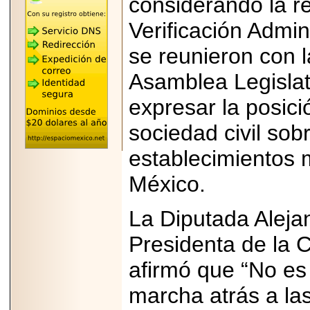
considerando la re
REÚNE A LAS
LEYENDAS
Verificación Admin
MARIACHI VARGAS
Y NUEVO
se reunieron con 
TECALITLÁN EN LA
ARENA CDMX.
Asamblea Legislati
expresar la posici
sociedad civil sob
2025-10-16
ANUNCIA SECTUR
establecimientos 
CDMX EL BOKSUNA
FEST: ENCUENTRO
México.
DE TRADICIONES,
CULTURA Y
GASTRONOMÍA
ENTRE MÉXICO Y
La Diputada Aleja
COREA DEL SUR.
Presidenta de la 
afirmó que “No es 
marcha atrás a la
2026-06-18