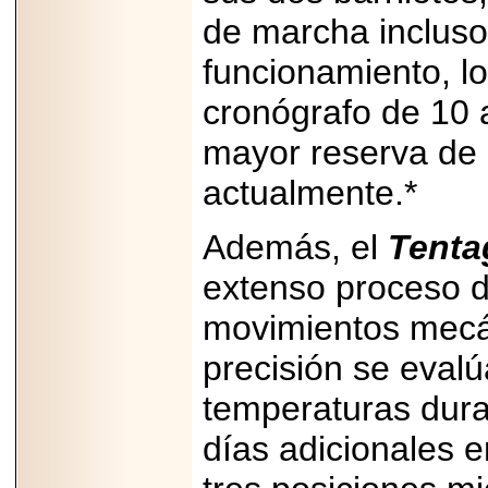
Disfruta el Día del
de marcha incluso
Padre con Sylvester
Stallone, Jason
Statham, Dave
funcionamiento, lo
Bautista y más
hombres de acción
cronógrafo de 10 
en Adrenalina Pura+
mayor reserva de 
actualmente.*
2026-01-14
Refugio
Además, el
Tenta
Franciscano:
Avances de la
extenso proceso 
reunión con el
Gobierno de la
Ciudad de México
movimientos mec
precisión se evalú
temperaturas dura
2026-06-18
días adicionales e
G-SHOCK, EL
RELOJ CASIO
“INDESTRUCTIBLE”