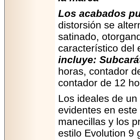
2025-05-23
¿No usas
Los acabados pu
lubricante? Esto es
lo que te estás
distorsión se alt
perdiendo.
satinado, otorgand
característico del 
incluye: Subcará
2026-07-24
horas, contador de
Especialistas
advierten que el
contador de 12 ho
TDAH continúa
subdiagnosticado en
adolescentes y
adultos, afectando el
Los ideales de un
desempeño
académico, laboral y
evidentes en este
la calidad de vida
manecillas y los p
estilo Evolution 9 