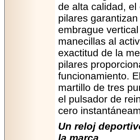
2026-
de alta calidad, e
07-29
21
pilares garantizan
embrague vertical 
EDICIÓN EXPO
manecillas al acti
TORTA 2026, EN
VENUSTIANO
exactitud de la me
CARRANZA.
pilares proporcion
funcionamiento. E
martillo de tres p
2026-07-27
NASCAR MÉXICO
ACELERA HACIA
el pulsador de rei
UNA NUEVA ERA
DE CARRERAS,
cero instantáneam
MÚSICA Y
ENTRETENIMIENTO.
Un reloj deportiv
la marca