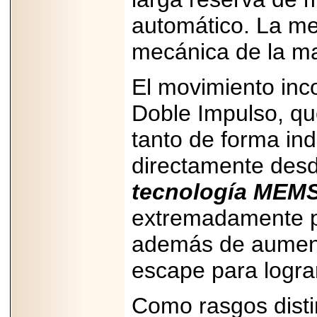
capacidad de pago.
automático. La mej
mecánica de la m
El movimiento inc
2026-03-27
Lanza editorial
ateconqueso serie
Doble Impulso, que
“Finanzas para
Infancias” para
tanto de forma ind
impulsar educación
financiera de la
niñez.
directamente des
tecnología MEM
extremadamente pr
además de aumenta
2026-05-20
JULIO REGALADO
escape para logra
CELEBRA SU
DÉCIMA EDICIÓN
CON SÚPER
OFERTAS.
Como rasgos disti