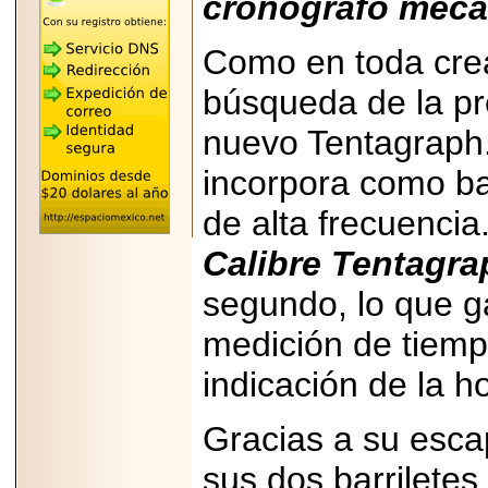
cronógrafo mecán
REÚNE A LAS
LEYENDAS
MARIACHI VARGAS
Como en toda cre
Y NUEVO
TECALITLÁN EN LA
búsqueda de la pre
ARENA CDMX.
nuevo Tentagraph
incorpora como ba
de alta frecuencia.
2025-10-16
ANUNCIA SECTUR
CDMX EL BOKSUNA
Calibre Tentagra
FEST: ENCUENTRO
DE TRADICIONES,
segundo, lo que ga
CULTURA Y
GASTRONOMÍA
ENTRE MÉXICO Y
medición de tiemp
COREA DEL SUR.
indicación de la h
Gracias a su esca
sus dos barriletes,
2026-06-18