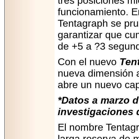
tres posiciones mi
PRESENTE EN
MÉXICO.
funcionamiento. E
Tentagraph se pru
garantizar que cu
2026-05-25
de +5 a ?3 segund
IDENTIFICAN
AFECTACIONES
PRODUCIDAS POR
Con el nuevo
Ten
Helicobacter pylori
EN CÉLULAS DEL
nueva dimensión a
PÁNCREAS.
abre un nuevo capí
*Datos a marzo 
2026-05-27
investigaciones 
Shriners Childrens
México transforma
la vida de miles de
El nombre Tentagr
niñas y niños con
atención médica
especializada sin
larga reserva de 
importar su