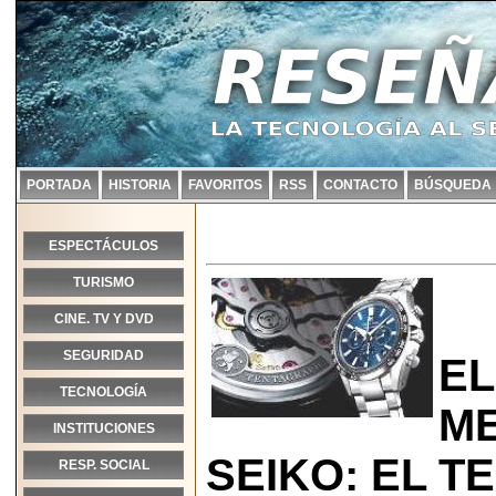
PORTADA
HISTORIA
FAVORITOS
RSS
CONTACTO
BÚSQUEDA
ESPECTÁCULOS
TURISMO
CINE. TV Y DVD
SEGURIDAD
E
TECNOLOGÍA
M
INSTITUCIONES
SEIKO: EL 
RESP. SOCIAL