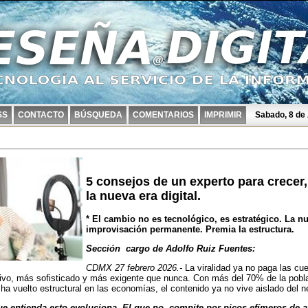
SS
CONTACTO
BÚSQUEDA
COMENTARIOS
IMPRIMIR
Sabado, 8 de
5 consejos de un experto para crecer,
la nueva era digital.
* El cambio no es tecnológico, es estratégico. La nu
improvisación permanente. Premia la estructura.
Sección cargo de Adolfo Ruiz Fuentes:
CDMX 27 febrero 2026.-
La viralidad ya no paga las cue
ivo, más sofisticado y más exigente que nunca. Con más del 70% de la pobl
 ha vuelto estructural en las economías, el contenido ya no vive aislado del n
ue entienda esto evoluciona. El que no, compite por picos efímeros de a