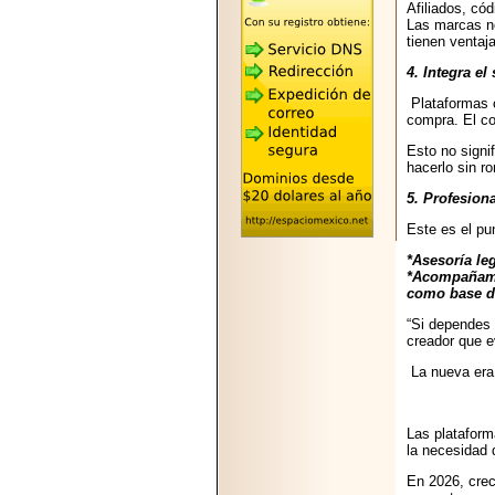
2026-05-25
Afiliados, có
"MARIACHAZO"
Las marcas ne
REÚNE A LAS
tienen ventaja
LEYENDAS
MARIACHI VARGAS
4. Integra e
Y NUEVO
Plataformas c
TECALITLÁN EN LA
compra. El co
ARENA CDMX.
Esto no signi
hacerlo sin r
5. Profesiona
Este es el pu
2025-10-16
ANUNCIA SECTUR
*Asesoría leg
CDMX EL BOKSUNA
*Acompañamie
FEST: ENCUENTRO
como base d
DE TRADICIONES,
CULTURA Y
“Si dependes 
GASTRONOMÍA
creador que e
ENTRE MÉXICO Y
La nueva era 
COREA DEL SUR.
El cambi
Las plataform
la necesidad 
En 2026, crec