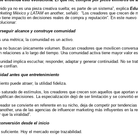
nido ya no es una pieza creativa suelta; es parte de un sistema”, explica
Edu
arketing México y LATAM en another
, señaló: “Los creadores que crecen de 
o tiene impacto en decisiones reales de compra y reputación”. En este nuevo
olucionar:
erseguir alcance y construye comunidad
 una métrica; la comunidad es un activo.
a no buscan únicamente volumen. Buscan creadores que movilicen conversac
 relaciones a lo largo del tiempo. Una comunidad activa tiene mayor valor es
unidad implica escuchar, responder, adaptar y generar continuidad. No se tra
e confían.
ilidad antes que entretenimiento
ento puede atraer; la utilidad fideliza.
 saturado de estímulos, los creadores que crecen son aquellos que aportan v
plifican decisiones. La especialización dejó de ser limitación y se convirtió e
eador se convierte en referente en su nicho, deja de competir por tendencias 
 another, una de las agencias de influencer marketing más influyentes en la re
que la viralidad”.
conversión desde el inicio
 suficiente. Hoy el mercado exige trazabilidad.