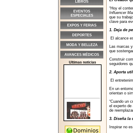
LIBROS
“Hoy el conte
EVENTOS
Influencer M
ESPECIALES
que su trabaj
clave para ev
EXPOS Y FERIAS
1. Deja de p
DEPORTES
El alcance es
MODA Y BELLEZA
Las marcas y
que sostengan
AVANCES MÉDICOS
Construir com
Ultimas noticias
seguidores qu
2. Aporta ut
El entretenimi
En un entorno
orientan o sim
“Cuando un cr
el experto de
de reemplazar 
3. Diseña la 
Inspirar no es