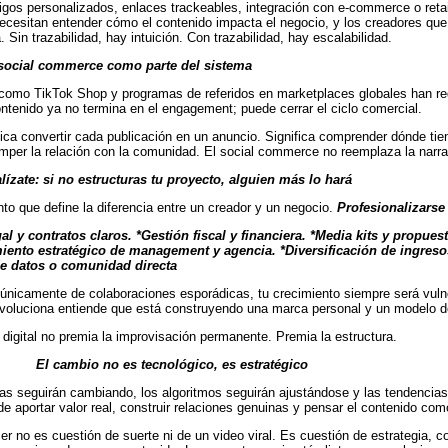
digos personalizados, enlaces trackeables, integración con e-commerce o reta
cesitan entender cómo el contenido impacta el negocio, y los creadores que
. Sin trazabilidad, hay intuición. Con trazabilidad, hay escalabilidad.
l social commerce como parte del sistema
omo TikTok Shop y programas de referidos en marketplaces globales han redu
ntenido ya no termina en el engagement; puede cerrar el ciclo comercial.
fica convertir cada publicación en un anuncio. Significa comprender dónde tie
omper la relación con la comunidad. El social commerce no reemplaza la narr
lízate: si no estructuras tu proyecto, alguien más lo hará
nto que define la diferencia entre un creador y un negocio.
Profesionalizarse
al y contratos claros. *Gestión fiscal y financiera. *Media kits y propues
nto estratégico de management y agencia. *Diversificación de ingresos
e datos o comunidad directa
únicamente de colaboraciones esporádicas, tu crecimiento siempre será vulne
voluciona entiende que está construyendo una marca personal y un modelo de 
digital no premia la improvisación permanente. Premia la estructura.
o no es tecnológico, es estratégico
as seguirán cambiando, los algoritmos seguirán ajustándose y las tendencia
de aportar valor real, construir relaciones genuinas y pensar el contenido co
er no es cuestión de suerte ni de un video viral. Es cuestión de estrategia, c