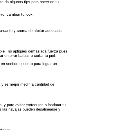
te da algunos tips para hacer de tu
vo: cambiar tú look!
abundante y crema de afeitar adecuada.
a piel, no apliques demasiada fuerza pues
 enterrar barbas o cortar tu piel.
 en sentido opuesto para lograr un
o y es mejor medir la cantidad de
; y para evitar cortaduras o lastimar tu
s las navajas pueden desalinearse y
terias.