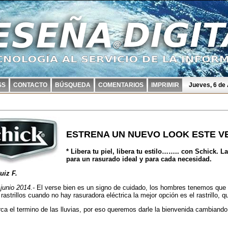
SS
CONTACTO
BÚSQUEDA
COMENTARIOS
IMPRIMIR
Jueves, 6 de
ESTRENA UN NUEVO LOOK ESTE V
* Libera tu piel, libera tu estilo…….. con Schick. 
para un rasurado ideal y para cada necesidad.
uiz F.
junio 2014.-
El verse bien es un signo de cuidado, los hombres tenemos que es
 rastrillos cuando no hay rasuradora eléctrica la mejor opción es el rastrillo, 
ca el termino de las lluvias, por eso queremos darle la bienvenida cambiando t