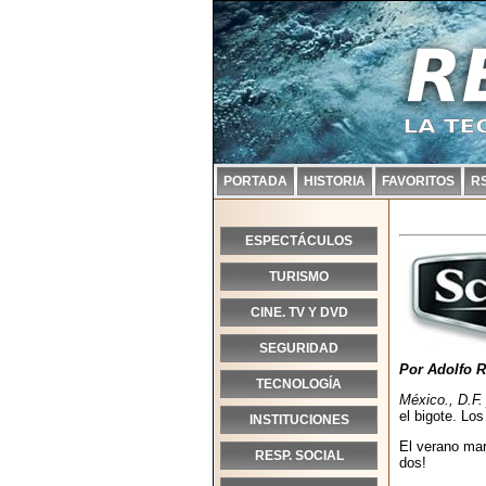
PORTADA
HISTORIA
FAVORITOS
R
ESPECTÁCULOS
TURISMO
CINE. TV Y DVD
SEGURIDAD
Por Adolfo R
TECNOLOGÍA
México., D.F. 
el bigote. Los
INSTITUCIONES
El verano mar
RESP. SOCIAL
dos!