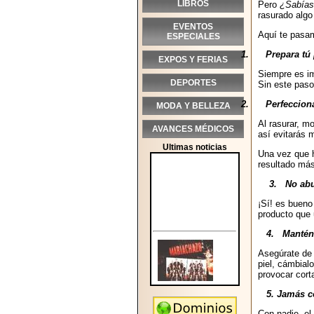
LIBROS
Pero
¿Sabías
rasurado algo
EVENTOS
Aquí te pasa
ESPECIALES
1.
Prepara tú 
EXPOS Y FERIAS
Siempre es im
DEPORTES
Sin este paso 
2.
Perfecciona
MODA Y BELLEZA
Al rasurar, mo
AVANCES MÉDICOS
así evitarás m
Ultimas noticias
Una vez que h
resultado más
3.
No abu
¡Sí! es bueno
producto que 
4.
Mantén 
Asegúrate de e
piel, cámbial
provocar corta
5. Jamás c
Con nadie, el