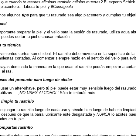
 que cuando te rasuras eliminas también células muertas?
El experto Schick 
 placentero… Libera tú piel y
#Consíguelo
mos algunos
tips
para que tu rasurado sea algo placentero y cumplas tu objeti
piel
portante preparar la piel y el vello para la sesión de rasurado, utiliza agua 
puedes cortar tu piel o causar irritación.
 tu técnica
vimientos cortos son el ideal. El rastrillo debe moverse en la superficie de l
olestas cortadas. Al comenzar siempre hazlo en el sentido del vello para evitar
ayas dominado la manera en la que usas el rastrillo podrás empezar a cortar
 al ras.
ses del producto para luego de afeitar
 usar un after-shave, pero tú piel puede estar muy sensible luego del rasurad
utilizas….
¡NO USES ALCOHOL!
Sólo te irritarás más.
limpio tu rastrillo
njuagar tu rastrillo luego de cada uso y sécalo bien luego de haberlo limpiado
o después de que la barra lubricante esté desgastada y
NUNCA
lo azotes pue
das en tu piel.
ompartas rastrillo
 rastrillo debe ser para tu uso únicamente pues cada piel tiene sus propias bac