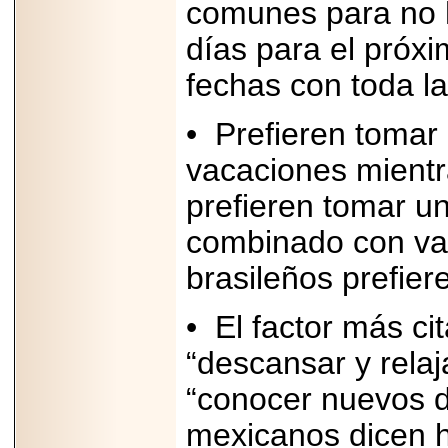
comunes para no h
PRESENTE EN
MÉXICO.
días para el próxim
fechas con toda la
•
Prefieren tomar
2026-05-25
IDENTIFICAN
vacaciones mientr
AFECTACIONES
PRODUCIDAS POR
prefieren tomar u
Helicobacter pylori
EN CÉLULAS DEL
PÁNCREAS.
combinado con var
brasileños prefier
•
El factor más c
2026-05-27
“descansar y rela
Shriners Childrens
México transforma
la vida de miles de
“conocer nuevos d
niñas y niños con
atención médica
mexicanos dicen h
especializada sin
importar su