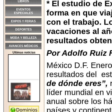
* El estudio de 
LIBROS
EVENTOS
forma en que via
ESPECIALES
con el trabajo. 
EXPOS Y FERIAS
vacaciones al añ
DEPORTES
MODA Y BELLEZA
resultados obten
AVANCES MÉDICOS
Por Adolfo Ruiz 
Ultimas noticias
México D.F. Enero
resultados del
es
de dónde eres”,
r
líder mundial en v
anual sobre los há
países y continent
2026-05-25