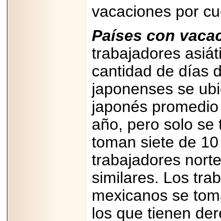
vacaciones por cu
capacidad de pago.
Países con vacac
trabajadores asiá
2026-03-27
cantidad de días 
Lanza editorial
ateconqueso serie
“Finanzas para
japonenses se ubica
Infancias” para
impulsar educación
japonés promedio 
financiera de la
niñez.
año, pero solo se
toman siete de 10
trabajadores nort
2026-05-20
similares. Los tr
JULIO REGALADO
CELEBRA SU
mexicanos se toma
DÉCIMA EDICIÓN
CON SÚPER
OFERTAS.
los que tienen de