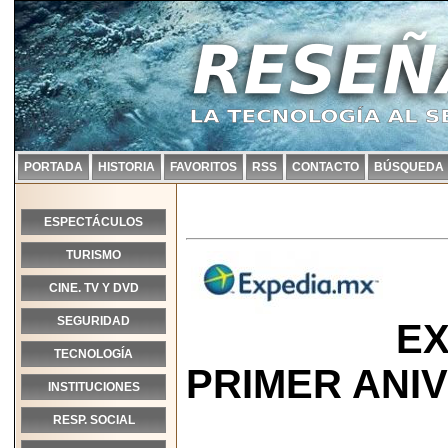
PORTADA
HISTORIA
FAVORITOS
RSS
CONTACTO
BÚSQUEDA
ESPECTÁCULOS
TURISMO
CINE. TV Y DVD
SEGURIDAD
EX
TECNOLOGÍA
PRIMER ANIV
INSTITUCIONES
RESP. SOCIAL