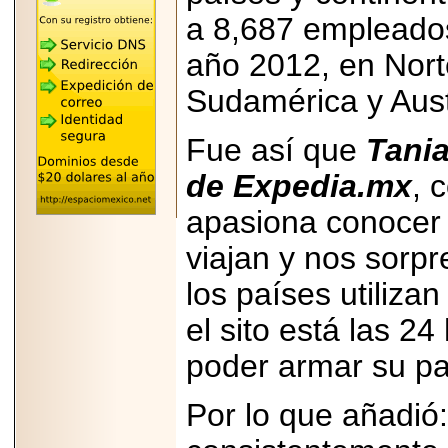
"MARIACHAZO"
REÚNE A LAS
a 8,687 empleados
LEYENDAS
MARIACHI VARGAS
año 2012, en Nort
Y NUEVO
TECALITLÁN EN LA
Sudamérica y Aust
ARENA CDMX.
Fue así que
Tania
de Expedia.mx
, 
2025-10-16
apasiona conocer 
ANUNCIA SECTUR
CDMX EL BOKSUNA
FEST: ENCUENTRO
viajan y nos sorpr
DE TRADICIONES,
CULTURA Y
los países utilizan
GASTRONOMÍA
ENTRE MÉXICO Y
COREA DEL SUR.
el sito está las 2
poder armar su pa
Por lo que añadió
2026-06-18