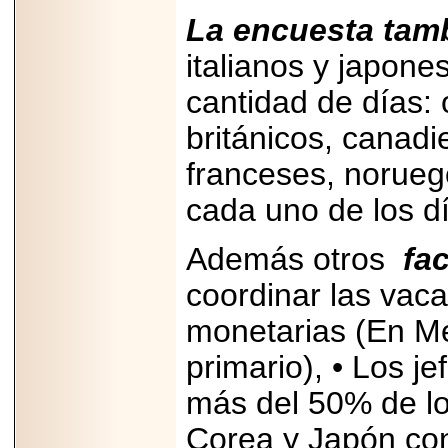
2025-05-23
La encuesta tam
¿No usas
lubricante? Esto es
italianos y japone
lo que te estás
perdiendo.
cantidad de días: 
británicos, canad
franceses, norue
cada uno de los d
2026-07-24
Especialistas
advierten que el
Además otros
fa
TDAH continúa
subdiagnosticado en
coordinar las vac
adolescentes y
adultos, afectando el
desempeño
monetarias (En Mé
académico, laboral y
la calidad de vida
primario), • Los je
más del 50% de los
Corea y Japón con