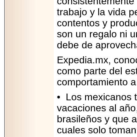
consistentemente q
Disfruta el Día del
Padre con Sylvester
trabajo y la vida
Stallone, Jason
Statham, Dave
contentos y produ
Bautista y más
hombres de acción
en Adrenalina Pura+
son un regalo ni u
debe de aprovech
Expedia.mx, cono
2026-01-14
Refugio
como parte del es
Franciscano:
Avances de la
reunión con el
comportamiento a l
Gobierno de la
Ciudad de México
•
Los mexicanos 
vacaciones al año
brasileños y que 
2026-06-18
G-SHOCK, EL
cuales solo toman 
RELOJ CASIO
“INDESTRUCTIBLE”