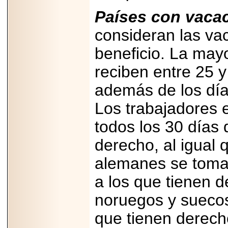
2026-
07-29
Países con vaca
21
consideran las va
beneficio. La may
EDICIÓN EXPO
TORTA 2026, EN
reciben entre 25 y
VENUSTIANO
CARRANZA.
además de los días
Los trabajadores 
todos los 30 días 
2026-07-27
derecho, al igual 
NASCAR MÉXICO
ACELERA HACIA
alemanes se toman
UNA NUEVA ERA
DE CARRERAS,
a los que tienen d
MÚSICA Y
ENTRETENIMIENTO.
noruegos y suecos
que tienen derech