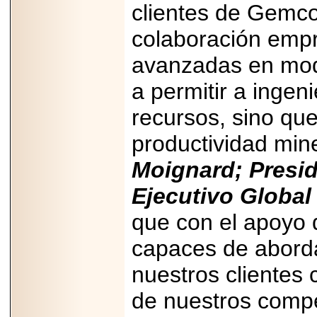
importar su
clientes de Gemco
capacidad de pago.
colaboración empr
avanzadas en mod
a permitir a ingen
2026-03-27
Lanza editorial
ateconqueso serie
recursos, sino qu
“Finanzas para
Infancias” para
productividad min
impulsar educación
financiera de la
niñez.
Moignard; Presid
Ejecutivo Globa
que con el apoyo
capaces de aborda
2026-05-20
JULIO REGALADO
CELEBRA SU
nuestros clientes
DÉCIMA EDICIÓN
CON SÚPER
de nuestros compe
OFERTAS.