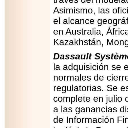
2025-05-23
Asimismo, las ofic
¿No usas
lubricante? Esto es
lo que te estás
el alcance geográf
perdiendo.
en Australia, Áfr
Kazakhstán, Mongo
Dassault Systè
2026-07-24
la adquisición se 
Especialistas
advierten que el
TDAH continúa
normales de cierr
subdiagnosticado en
adolescentes y
regulatorias. Se e
adultos, afectando el
desempeño
académico, laboral y
complete en julio
la calidad de vida
a las ganancias d
de Información Fin