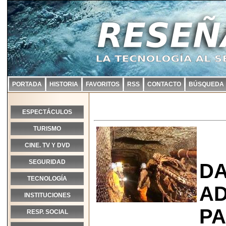
PORTADA
HISTORIA
FAVORITOS
RSS
CONTACTO
BÚSQUEDA
ESPECTÁCULOS
TURISMO
CINE. TV Y DVD
SEGURIDAD
DA
TECNOLOGÍA
AD
INSTITUCIONES
PA
RESP. SOCIAL