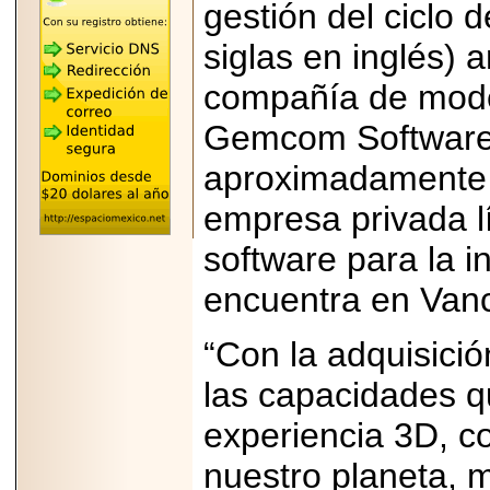
"MARIACHAZO"
gestión del ciclo 
REÚNE A LAS
LEYENDAS
siglas en inglés) 
MARIACHI VARGAS
Y NUEVO
TECALITLÁN EN LA
compañía de mode
ARENA CDMX.
Gemcom Software 
aproximadamente 3
empresa privada l
2025-10-16
ANUNCIA SECTUR
software para la i
CDMX EL BOKSUNA
FEST: ENCUENTRO
DE TRADICIONES,
encuentra en Van
CULTURA Y
GASTRONOMÍA
ENTRE MÉXICO Y
“Con la adquisic
COREA DEL SUR.
las capacidades q
experiencia 3D, co
nuestro planeta, m
2026-06-18