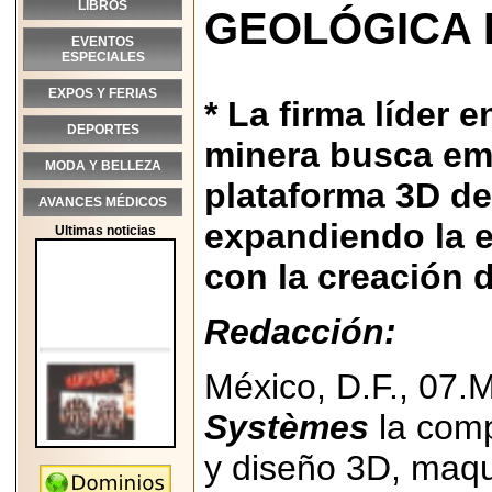
LIBROS
GEOLÓGICA 
EVENTOS
ESPECIALES
EXPOS Y FERIAS
* La firma líder e
DEPORTES
minera busca em
MODA Y BELLEZA
plataforma 3D d
AVANCES MÉDICOS
expandiendo la e
Ultimas noticias
con la creación 
Redacción:
México, D.F., 07
Systèmes
la comp
y diseño 3D, maqu
2026-05-25