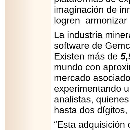
PRESENTE EN
MÉXICO.
imaginación de in
logren
armonizar 
La industria minera
2026-05-25
software de Gemc
IDENTIFICAN
AFECTACIONES
PRODUCIDAS POR
Existen más de
5
Helicobacter pylori
EN CÉLULAS DEL
mundo con apro
PÁNCREAS.
mercado asociado 
experimentando u
analistas, quienes
2026-05-27
Shriners Childrens
hasta dos dígitos, 
México transforma
la vida de miles de
niñas y niños con
“Esta adquisición 
atención médica
especializada sin