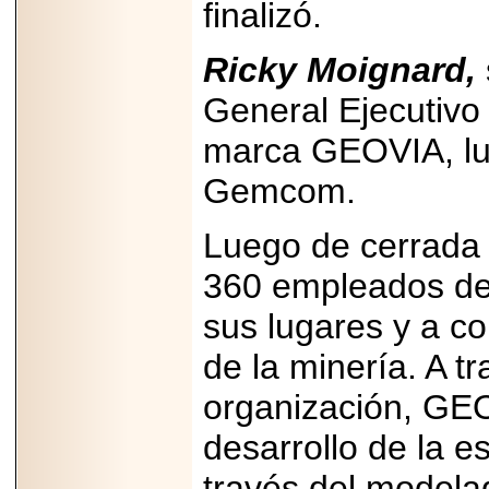
2026-
finalizó.
07-29
21
Ricky Moignard,
General Ejecutivo
EDICIÓN EXPO
marca GEOVIA, lue
TORTA 2026, EN
VENUSTIANO
CARRANZA.
Gemcom.
Luego de cerrada l
360 empleados d
2026-07-27
sus lugares y a co
NASCAR MÉXICO
ACELERA HACIA
UNA NUEVA ERA
de la minería. A t
DE CARRERAS,
MÚSICA Y
organización, GE
ENTRETENIMIENTO.
desarrollo de la 
través del modela