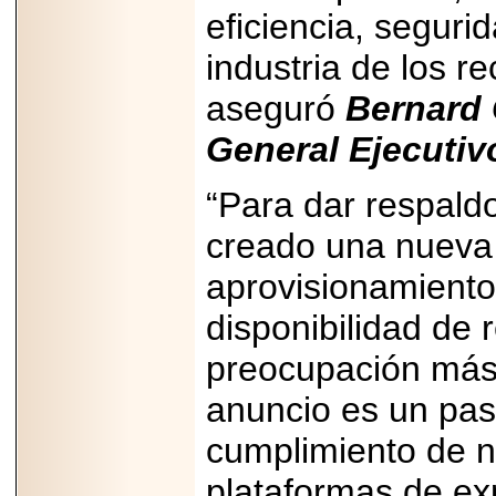
Disfruta el Día del
eficiencia, seguri
Padre con Sylvester
Stallone, Jason
industria de los r
Statham, Dave
Bautista y más
hombres de acción
aseguró
Bernard 
en Adrenalina Pura+
General Ejecutiv
“Para dar respald
2026-01-14
creado una nueva
Refugio
Franciscano:
Avances de la
aprovisionamiento
reunión con el
Gobierno de la
disponibilidad de 
Ciudad de México
preocupación más 
anuncio es un paso
2026-06-18
cumplimiento de n
G-SHOCK, EL
RELOJ CASIO
plataformas de ex
“INDESTRUCTIBLE”