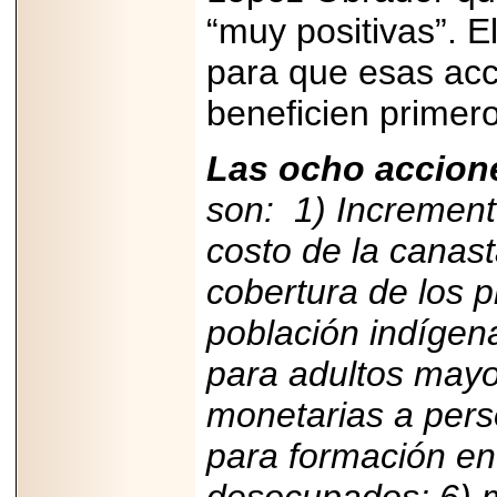
2025-05-23
“muy positivas”. 
¿No usas
lubricante? Esto es
para que esas ac
lo que te estás
perdiendo.
beneficien primer
Las ocho accione
son:
1) Increment
2026-07-24
costo de la canast
Especialistas
advierten que el
cobertura de los 
TDAH continúa
subdiagnosticado en
adolescentes y
población indígena
adultos, afectando el
desempeño
para adultos mayo
académico, laboral y
la calidad de vida
monetarias a pers
para formación en