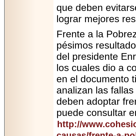
PRESENTE EN
que deben evitars
MÉXICO.
lograr mejores res
Frente a la Pobreza
2026-05-25
pésimos resultado
IDENTIFICAN
AFECTACIONES
del presidente Enr
PRODUCIDAS POR
Helicobacter pylori
EN CÉLULAS DEL
los cuales dio a 
PÁNCREAS.
en el documento t
analizan las fallas
deben adoptar fre
2026-05-27
Shriners Childrens
puede consultar e
México transforma
la vida de miles de
http://www.cohesio
niñas y niños con
atención médica
especializada sin
causas/frente-a-po
importar su