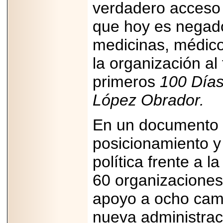
Disfruta el Día del
verdadero acceso 
Padre con Sylvester
Stallone, Jason
que hoy es negado 
Statham, Dave
Bautista y más
medicinas, médicos
hombres de acción
en Adrenalina Pura+
la organización al 
primeros
100 Días
López Obrador.
2026-01-14
Refugio
Franciscano:
En un documento t
Avances de la
reunión con el
Gobierno de la
posicionamiento y 
Ciudad de México
política frente a l
60 organizaciones 
apoyo a ocho camb
2026-06-18
G-SHOCK, EL
RELOJ CASIO
nueva administraci
“INDESTRUCTIBLE”