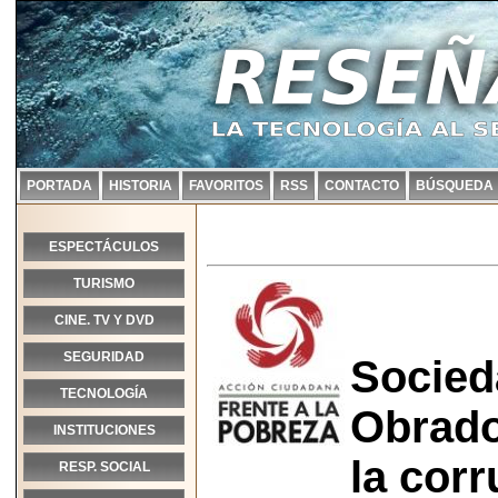
PORTADA
HISTORIA
FAVORITOS
RSS
CONTACTO
BÚSQUEDA
ESPECTÁCULOS
TURISMO
CINE. TV Y DVD
SEGURIDAD
Socied
TECNOLOGÍA
Obrado
INSTITUCIONES
la corr
RESP. SOCIAL