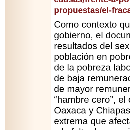
capacidad de pago.
propuestas/el-frac
Como contexto que
gobierno, el docu
2026-03-27
Lanza editorial
resultados del sex
ateconqueso serie
“Finanzas para
Infancias” para
población en pobr
impulsar educación
financiera de la
de la pobreza labo
niñez.
de baja remunerac
de mayor remunera
“hambre cero”, el
2026-05-20
JULIO REGALADO
Oaxaca y Chiapas,
CELEBRA SU
DÉCIMA EDICIÓN
CON SÚPER
extrema que afect
OFERTAS.