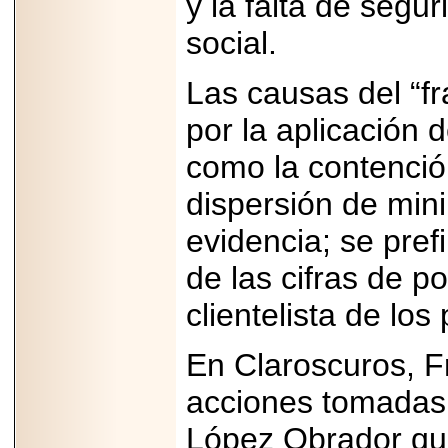
y la falta de segu
2026-
07-29
21
social.
Las causas del “f
EDICIÓN EXPO
por la aplicación 
TORTA 2026, EN
VENUSTIANO
como la contención
CARRANZA.
dispersión de mini
evidencia; se prefi
de las cifras de p
2026-07-27
NASCAR MÉXICO
ACELERA HACIA
clientelista de lo
UNA NUEVA ERA
DE CARRERAS,
MÚSICA Y
En Claroscuros, F
ENTRETENIMIENTO.
acciones tomadas 
López Obrador qu