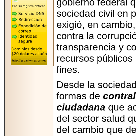
gobierno federal q
"MARIACHAZO"
REÚNE A LAS
LEYENDAS
sociedad civil en
MARIACHI VARGAS
Y NUEVO
exigió, en cambio,
TECALITLÁN EN LA
ARENA CDMX.
contra la corrupc
transparencia y co
recursos públicos
2025-10-16
ANUNCIA SECTUR
fines.
CDMX EL BOKSUNA
FEST: ENCUENTRO
DE TRADICIONES,
Desde la sociedad 
CULTURA Y
GASTRONOMÍA
ENTRE MÉXICO Y
formas de
contral
COREA DEL SUR.
ciudadana
que ac
del sector salud 
del cambio que d
2026-06-18