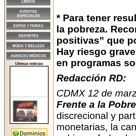
LIBROS
EVENTOS
* Para tener resu
ESPECIALES
EXPOS Y FERIAS
la pobreza. Rec
DEPORTES
positivas” que p
MODA Y BELLEZA
Hay riesgo grave
AVANCES MÉDICOS
en programas soc
Ultimas noticias
Redacción RD:
CDMX 12 de marz
Frente a la Pobr
discrecional y part
monetarias, la can
2026-05-25