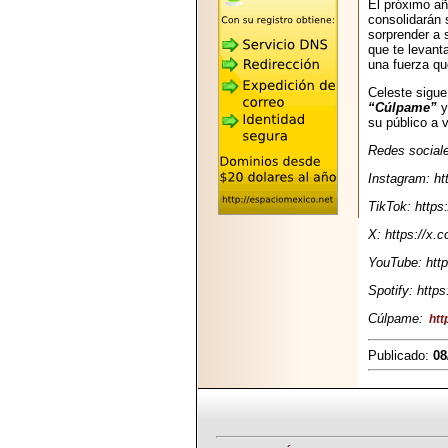
2026-05-25
El próximo añ
consolidarán 
"MARIACHAZO"
sorprender a 
REÚNE A LAS
que te levant
LEYENDAS
una fuerza qu
MARIACHI VARGAS
Y NUEVO
Celeste sigue
TECALITLÁN EN LA
“Cúlpame”
y
ARENA CDMX.
su público a vi
Redes social
Instagram: ht
TikTok: https
2025-10-16
ANUNCIA SECTUR
X: https://x.
CDMX EL BOKSUNA
YouTube: htt
FEST: ENCUENTRO
DE TRADICIONES,
Spotify: http
CULTURA Y
GASTRONOMÍA
Cúlpame:
ht
ENTRE MÉXICO Y
COREA DEL SUR.
Publicado:
08