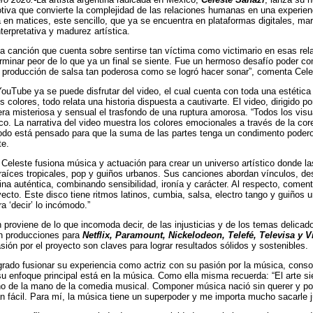
tiva que convierte la complejidad de las relaciones humanas en una experien
a en matices, este sencillo, que ya se encuentra en plataformas digitales, ma
terpretativa y madurez artística.
a canción que cuenta sobre sentirse tan víctima como victimario en esas rela
rminar peor de lo que ya un final se siente. Fue un hermoso desafío poder co
a producción de salsa tan poderosa como se logró hacer sonar”, comenta Cel
uTube ya se puede disfrutar del video, el cual cuenta con toda una estética 
s colores, todo relata una historia dispuesta a cautivarte. El video, dirigido p
ra misteriosa y sensual el trasfondo de una ruptura amorosa. “Todos los vis
co. La narrativa del video muestra los colores emocionales a través de la core
Todo está pensado para que la suma de las partes tenga un condimento poderoso
te.
, Celeste fusiona música y actuación para crear un universo artístico donde la
aíces tropicales, pop y guiños urbanos. Sus canciones abordan vínculos, de
na auténtica, combinando sensibilidad, ironía y carácter. Al respecto, comen
yecto. Este disco tiene ritmos latinos, cumbia, salsa, electro tango y guiños
a ‘decir’ lo incómodo.”
n proviene de lo que incomoda decir, de las injusticias y de los temas delic
en producciones para
Netflix, Paramount, Nickelodeon, Telefé, Televisa y
asión por el proyecto son claves para lograr resultados sólidos y sostenibles.
grado fusionar su experiencia como actriz con su pasión por la música, con
u enfoque principal está en la música. Como ella misma recuerda: “El arte s
o de la mano de la comedia musical. Componer música nació sin querer y por 
an fácil. Para mí, la música tiene un superpoder y me importa mucho sacarle ju