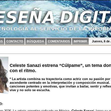
SS
CONTACTO
BÚSQUEDA
COMENTARIOS
IMPRIMIR
Jueves, 6 de
Celeste Sanazi estrena “Cúlpame”, un tema don
con el ritmo.
* La artista combina su trayectoria como actriz con su pasión p
ascendente centrado en la interpretación y composición musical
canciones potentes y emotivas, que invitan a bailar, sentir y ref
vive y no solo se escucha.
D:
o 2026.-
La artista argentina radicada en México,
Celeste Sanazi
, lanza su 