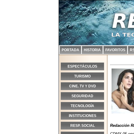
PORTADA
HISTORIA
FAVORITOS
R
ESPECTÁCULOS
TURISMO
CINE. TV Y DVD
SEGURIDAD
TECNOLOGÍA
INSTITUCIONES
Redacción R
RESP. SOCIAL
CDMX 05 ener