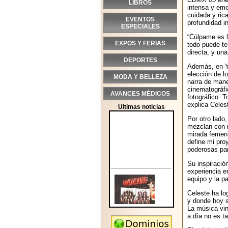
LIBROS
intensa y emo
cuidada y ric
EVENTOS
profundidad in
ESPECIALES
“Cúlpame es l
EXPOS Y FERIAS
todo puede te
directa, y un
DEPORTES
Además, en Yo
elección de lo
MODA Y BELLEZA
narra de mane
cinematográfi
AVANCES MÉDICOS
fotográfico. 
explica Celes
Ultimas noticias
Por otro lado
mezclan con r
mirada femeni
define mi pro
poderosas par
Su inspiració
experiencia 
equipo y la p
Celeste ha lo
y donde hoy s
La música vin
a día no es t