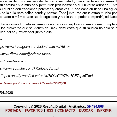
o se perfila como un periodo de gran creatividad y crecimiento en la carrera
su camino en la música y permitirán profundizar en su universo artístico. En
su público con canciones potentes y emotivas. “Cada canción tiene una agude
a de la silla para bailar, sentir y pensar. Todo junto. Me entusiasma mucho p
e hasta a mí me hace sentir orgullosa y ansiosa de poder compartir”, adelant
 transformando cada experiencia en canción, explorando emociones complejas
 los proyectos que se vienen en 2026, demuestra que su música no solo se es
vir, bailar y reflexionar junto a ella.
es
tps://www.instagram.com/celestesanazi/?hl=es
://www.tiktok.com/@celestesanazi
com/celestesanazi
ps://www.youtube.com/@CelesteSanazi
s://open.spotify.com/intl-es/artist/7IDLdCC97Mb5DE7zpk6Tmd
tps://www.youtube.com/watch?v=a6s77iR3jGk
/01/2026
Copyright © 2026
Reseña Digital
- Visitantes:
59,494,868
|
|
|
|
|
PORTADA
FAVORITOS
RSS
CONTACTO
BUSCAR
IMPRIMIR