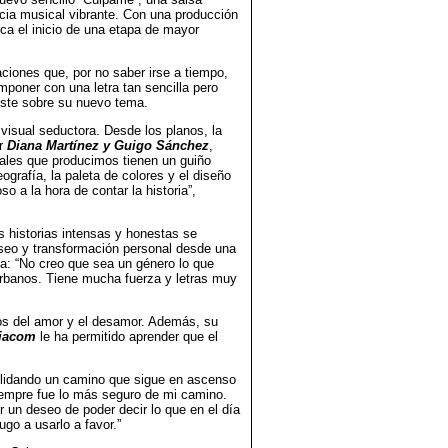
cia musical vibrante. Con una producción
rca el inicio de una etapa de mayor
ciones que, por no saber irse a tiempo,
mponer con una letra tan sencilla pero
este sobre su nuevo tema.
visual seductora. Desde los planos, la
or
Diana Martínez y Guigo Sánchez
,
uales que producimos tienen un guiño
ografía, la paleta de colores y el diseño
 a la hora de contar la historia”,
s historias intensas y honestas se
seo y transformación personal desde una
ta: “No creo que sea un género lo que
 urbanos. Tiene mucha fuerza y letras muy
ados del amor y el desamor. Además, su
 Viacom
le ha permitido aprender que el
solidando un camino que sigue en ascenso
iempre fue lo más seguro de mi camino.
un deseo de poder decir lo que en el día
go a usarlo a favor.”