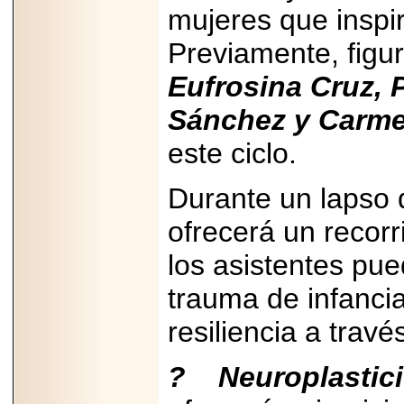
mujeres que inspir
PRESENTE EN
MÉXICO.
Previamente, fig
Eufrosina Cruz, P
Sánchez y Carm
2026-05-25
IDENTIFICAN
este ciclo.
AFECTACIONES
PRODUCIDAS POR
Helicobacter pylori
Durante un lapso 
EN CÉLULAS DEL
PÁNCREAS.
ofrecerá un recorr
los asistentes pu
trauma de infancia
2026-05-27
resiliencia a trav
Shriners Childrens
México transforma
la vida de miles de
? Neuroplastici
niñas y niños con
atención médica
especializada sin