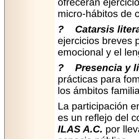
ofrecerán ejercici
importar su
capacidad de pago.
micro-hábitos de 
? Catarsis liter
ejercicios breves
2026-03-27
Lanza editorial
ateconqueso serie
emocional y el len
“Finanzas para
Infancias” para
impulsar educación
? Presencia y l
financiera de la
niñez.
prácticas para fo
los ámbitos familia
La participación 
2026-05-20
JULIO REGALADO
es un reflejo del
CELEBRA SU
DÉCIMA EDICIÓN
ILAS A.C.
por llev
CON SÚPER
OFERTAS.