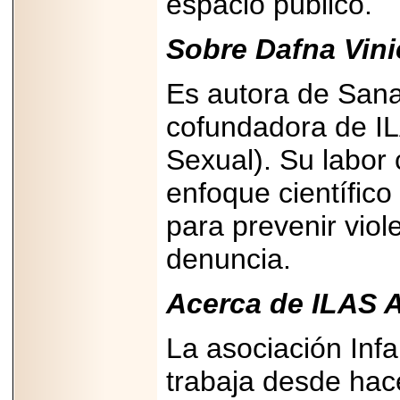
espacio público.
2026-
07-29
21
Sobre Dafna Vini
Es autora de Sana
EDICIÓN EXPO
cofundadora de IL
TORTA 2026, EN
VENUSTIANO
CARRANZA.
Sexual). Su labor
enfoque científic
para prevenir viol
denuncia.
2026-07-27
NASCAR MÉXICO
ACELERA HACIA
UNA NUEVA ERA
Acerca de ILAS 
DE CARRERAS,
MÚSICA Y
ENTRETENIMIENTO.
La asociación Inf
trabaja desde hac