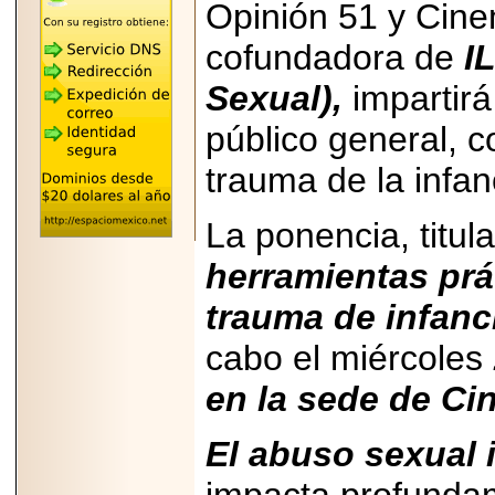
Opinión 51 y Cine
"MARIACHAZO"
REÚNE A LAS
LEYENDAS
cofundadora de
I
MARIACHI VARGAS
Y NUEVO
Sexual),
impartirá
TECALITLÁN EN LA
ARENA CDMX.
público general, c
trauma de la infanc
La ponencia, titul
2025-10-16
ANUNCIA SECTUR
CDMX EL BOKSUNA
herramientas prá
FEST: ENCUENTRO
DE TRADICIONES,
trauma de infanci
CULTURA Y
GASTRONOMÍA
ENTRE MÉXICO Y
cabo el miércoles
COREA DEL SUR.
en la sede de Ci
El abuso sexual i
2026-06-18