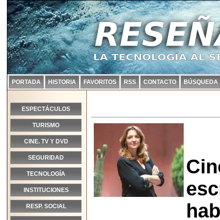
PORTADA
HISTORIA
FAVORITOS
RSS
CONTACTO
BÚSQUEDA
ESPECTÁCULOS
TURISMO
CINE. TV Y DVD
SEGURIDAD
Cin
TECNOLOGÍA
esc
INSTITUCIONES
hab
RESP. SOCIAL