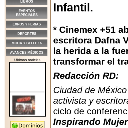
LIBROS
Infantil.
EVENTOS
ESPECIALES
EXPOS Y FERIAS
* Cinemex +51 abr
DEPORTES
escritora Dafna V
MODA Y BELLEZA
la herida a la fu
AVANCES MÉDICOS
transformar el tr
Ultimas noticias
Redacción RD:
Ciudad de México
activista y escrito
ciclo de conferen
Inspirando Muje
2026-05-25