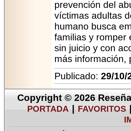
prevención del abu
2025-05-23
¿No usas
víctimas adultas 
lubricante? Esto es
lo que te estás
humano busca empo
perdiendo.
familias y romper 
sin juicio y con 
más información, 
2026-07-24
Especialistas
advierten que el
Publicado:
29/10/
TDAH continúa
subdiagnosticado en
adolescentes y
adultos, afectando el
desempeño
Copyright © 2026
Reseña 
académico, laboral y
la calidad de vida
|
PORTADA
FAVORITOS
I