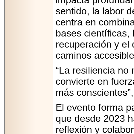
impacta profundam
Disfruta el Día del
sentido, la labor 
Padre con Sylvester
Stallone, Jason
Statham, Dave
centra en combina
Bautista y más
hombres de acción
bases científicas,
en Adrenalina Pura+
recuperación y el d
caminos accesible
2026-01-14
Refugio
“La resiliencia no 
Franciscano:
Avances de la
convierte en fuerz
reunión con el
Gobierno de la
Ciudad de México
más conscientes”, 
El evento forma p
que desde 2023 h
2026-06-18
G-SHOCK, EL
reflexión y colabo
RELOJ CASIO
“INDESTRUCTIBLE”