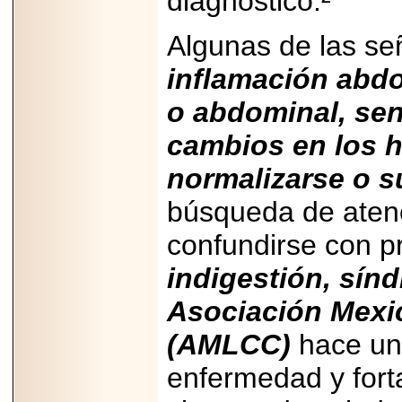
diagnóstico.²
MÉXICO.
Algunas de las se
inflamación abdo
o abdominal, se
2026-05-25
IDENTIFICAN
cambios en los h
AFECTACIONES
PRODUCIDAS POR
normalizarse o 
Helicobacter pylori
EN CÉLULAS DEL
PÁNCREAS.
búsqueda de aten
confundirse con p
indigestión, sínd
2026-05-27
Asociación Mexi
Shriners Childrens
México transforma
(AMLCC)
hace un 
la vida de miles de
niñas y niños con
enfermedad y forta
atención médica
especializada sin
importar su