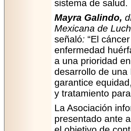
sistema de salud.
capacidad de pago.
Mayra Galindo,
d
Mexicana de Luch
2026-03-27
señaló
:
“El cáncer
Lanza editorial
ateconqueso serie
“Finanzas para
enfermedad huérfa
Infancias” para
impulsar educación
a una prioridad e
financiera de la
niñez.
desarrollo de una
garantice equidad,
y tratamiento para
2026-05-20
JULIO REGALADO
La Asociación inf
CELEBRA SU
DÉCIMA EDICIÓN
presentado ante a
CON SÚPER
OFERTAS.
el objetivo de cont
2026-