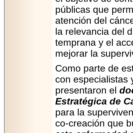
07-29
públicas que perm
21
atención del cánce
la relevancia del 
EDICIÓN EXPO
TORTA 2026, EN
temprana y el acce
VENUSTIANO
CARRANZA.
mejorar la supervi
Como parte de est
con especialistas 
2026-07-27
NASCAR MÉXICO
presentaron el
do
ACELERA HACIA
UNA NUEVA ERA
DE CARRERAS,
Estratégica de C
MÚSICA Y
ENTRETENIMIENTO.
para la superviven
co-creación que b