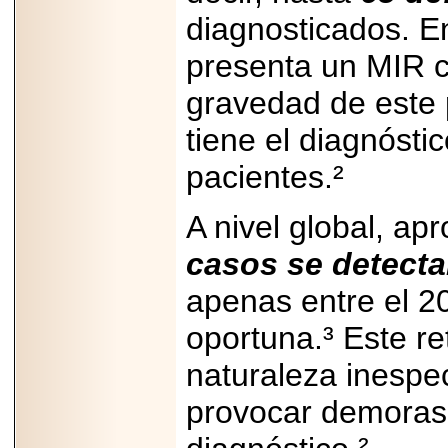
Padre con Sylvester
diagnosticados. 
Stallone, Jason
Statham, Dave
presenta un MIR c
Bautista y más
hombres de acción
en Adrenalina Pura+
gravedad de este 
tiene el diagnósti
pacientes.²
2026-01-14
Refugio
A nivel global, a
Franciscano:
Avances de la
reunión con el
casos se detectan
Gobierno de la
Ciudad de México
apenas entre el 2
oportuna.³ Este re
naturaleza inespe
2026-06-18
provocar demoras 
G-SHOCK, EL
RELOJ CASIO
“INDESTRUCTIBLE”
PRESENTE EN