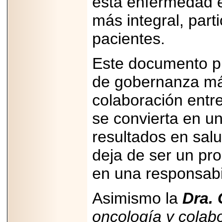
esta enfermedad 
2025-05-23
¿No usas
más integral, part
lubricante? Esto es
lo que te estás
perdiendo.
pacientes.
Este documento p
de gobernanza má
colaboración entre
2026-07-24
Especialistas
se convierta en u
advierten que el
TDAH continúa
subdiagnosticado en
resultados en salu
adolescentes y
adultos, afectando el
deja de ser un pr
desempeño
académico, laboral y
la calidad de vida
en una responsabil
Asimismo la
Dra. 
oncología y colab