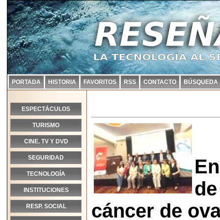
PORTADA
HISTORIA
FAVORITOS
RSS
CONTACTO
BÚSQUEDA
ESPECTÁCULOS
TURISMO
CINE. TV Y DVD
SEGURIDAD
En
TECNOLOGÍA
de
INSTITUCIONES
cáncer de ova
RESP. SOCIAL