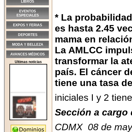
LIBROS
EVENTOS
* La probabilida
ESPECIALES
EXPOS Y FERIAS
es hasta 2.45 ve
DEPORTES
mama en relació
MODA Y BELLEZA
La AMLCC impulsa
AVANCES MÉDICOS
transformar la a
Ultimas noticias
país. El cáncer d
tiene una tasa d
iniciales I y 2 ti
Sección a cargo 
CDMX 08 de may
2026-05-25
"MARIACHAZO"