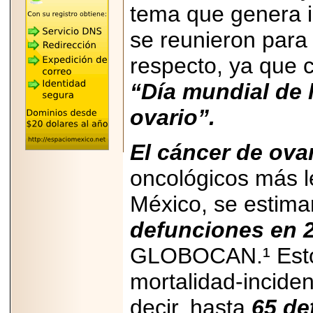
REÚNE A LAS
tema que genera in
LEYENDAS
MARIACHI VARGAS
se reunieron para 
Y NUEVO
TECALITLÁN EN LA
respecto, ya que
ARENA CDMX.
“Día mundial de 
ovario”.
2025-10-16
ANUNCIA SECTUR
El cáncer de ova
CDMX EL BOKSUNA
FEST: ENCUENTRO
oncológicos más l
DE TRADICIONES,
CULTURA Y
México, se estim
GASTRONOMÍA
ENTRE MÉXICO Y
COREA DEL SUR.
defunciones en 
GLOBOCAN.¹ Esto s
mortalidad-inciden
decir, hasta
65 de
2026-06-18
Disfruta el Día del