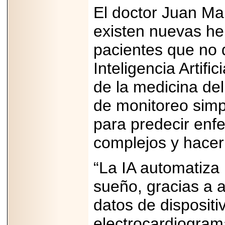
capacidad de pago.
El doctor Juan Ma
existen nuevas he
pacientes que no 
2026-03-27
Inteligencia Artif
Lanza editorial
ateconqueso serie
“Finanzas para
de la medicina de
Infancias” para
impulsar educación
de monitoreo simp
financiera de la
niñez.
para predecir enf
complejos y hacer
“La IA automatiza 
2026-05-20
JULIO REGALADO
sueño, gracias a 
CELEBRA SU
DÉCIMA EDICIÓN
datos de dispositiv
CON SÚPER
OFERTAS.
electrocardiograma
2026-