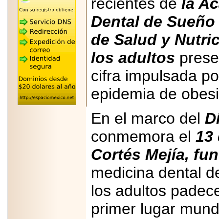
recientes de
la A
REÚNE A LAS
LEYENDAS
Dental de Sueño
MARIACHI VARGAS
Y NUEVO
de Salud y Nutri
TECALITLÁN EN LA
ARENA CDMX.
los adultos
presen
cifra impulsada po
epidemia de obesi
2025-10-16
ANUNCIA SECTUR
CDMX EL BOKSUNA
En el marco del
D
FEST: ENCUENTRO
DE TRADICIONES,
conmemora el
13
CULTURA Y
GASTRONOMÍA
ENTRE MÉXICO Y
Cortés Mejía, f
COREA DEL SUR.
medicina dental d
los adultos padec
primer lugar mundi
2026-06-18