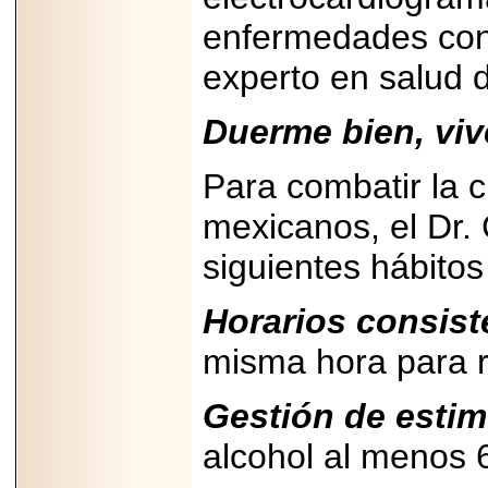
07-29
enfermedades con a
21
experto en salud d
Duerme bien, viv
EDICIÓN EXPO
TORTA 2026, EN
VENUSTIANO
CARRANZA.
Para combatir la c
mexicanos, el Dr.
siguientes hábitos
2026-07-27
Horarios consist
NASCAR MÉXICO
ACELERA HACIA
UNA NUEVA ERA
misma hora para re
DE CARRERAS,
MÚSICA Y
ENTRETENIMIENTO.
Gestión de estim
alcohol al menos 6