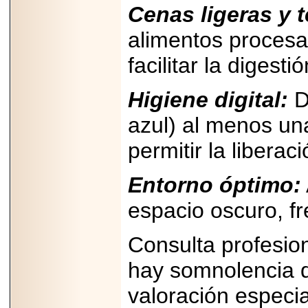
Cenas ligeras y 
2025-05-23
¿No usas
lubricante? Esto es
alimentos procesa
lo que te estás
perdiendo.
facilitar la digesti
Higiene digital:
D
azul) al menos un
2026-07-24
permitir la liberac
Especialistas
advierten que el
TDAH continúa
Entorno óptimo:
subdiagnosticado en
adolescentes y
espacio oscuro, fr
adultos, afectando el
desempeño
académico, laboral y
la calidad de vida
Consulta profesion
hay somnolencia d
valoración especi