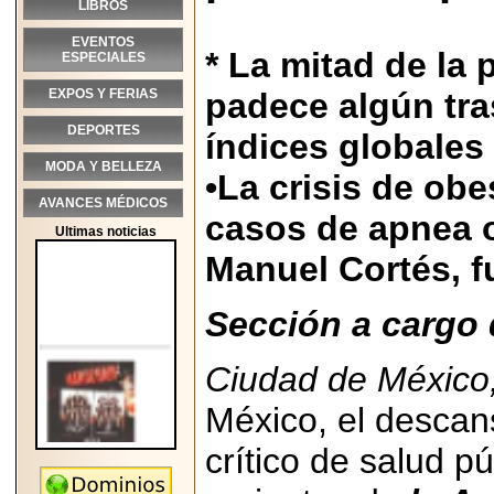
LIBROS
EVENTOS
* La mitad de la
ESPECIALES
EXPOS Y FERIAS
padece algún tra
DEPORTES
índices globales
MODA Y BELLEZA
•La crisis de obe
AVANCES MÉDICOS
casos de apnea o
Ultimas noticias
Manuel Cortés, 
Sección a cargo 
Ciudad de México
México, el descan
crítico de salud p
2026-05-25
"MARIACHAZO"