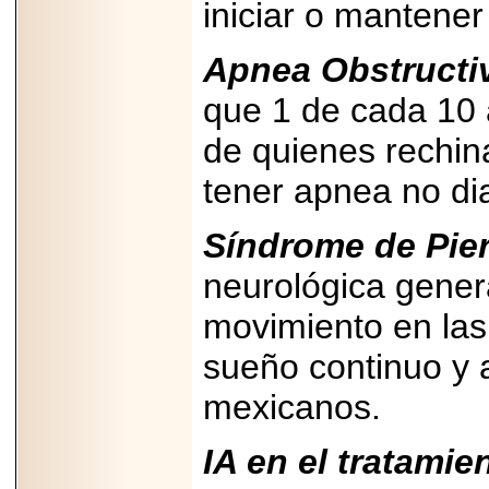
iniciar o mantener
PRESENTE EN
MÉXICO.
Apnea Obstructi
que 1 de cada 10 
de quienes rechin
2026-05-25
IDENTIFICAN
tener apnea no di
AFECTACIONES
PRODUCIDAS POR
Helicobacter pylori
EN CÉLULAS DEL
Síndrome de Pier
PÁNCREAS.
neurológica gener
movimiento en las
sueño continuo y 
2026-05-27
Shriners Childrens
mexicanos.
México transforma
la vida de miles de
niñas y niños con
IA en el tratami
atención médica
especializada sin
importar su