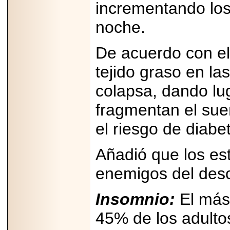
Disfruta el Día del
incrementando los 
Padre con Sylvester
Stallone, Jason
noche.
Statham, Dave
Bautista y más
hombres de acción
De acuerdo con el
en Adrenalina Pura+
tejido graso en las
colapsa, dando lu
2026-01-14
fragmentan el su
Refugio
Franciscano:
Avances de la
el riesgo de diabe
reunión con el
Gobierno de la
Ciudad de México
Añadió que los est
enemigos del des
Insomnio:
El más 
2026-06-18
G-SHOCK, EL
45% de los adulto
RELOJ CASIO
“INDESTRUCTIBLE”