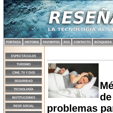
PORTADA
HISTORIA
FAVORITOS
RSS
CONTACTO
BÚSQUEDA
ESPECTÁCULOS
TURISMO
CINE. TV Y DVD
SEGURIDAD
Mé
TECNOLOGÍA
de
INSTITUCIONES
problemas par
RESP. SOCIAL