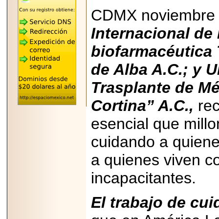
REÚNE A LAS
CDMX noviembre 
LEYENDAS
MARIACHI VARGAS
Y NUEVO
Internacional de
TECALITLÁN EN LA
ARENA CDMX.
biofarmacéutica 
de Alba A.C.; y 
Trasplante de M
2025-10-16
Cortina” A.C.,
rec
ANUNCIA SECTUR
CDMX EL BOKSUNA
FEST: ENCUENTRO
esencial que millo
DE TRADICIONES,
CULTURA Y
cuidando a quiene
GASTRONOMÍA
ENTRE MÉXICO Y
COREA DEL SUR.
a quienes viven c
incapacitantes.
El trabajo de cu
2026-06-18