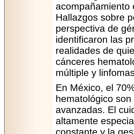
acompañamiento e
capacidad de pago.
Hallazgos sobre 
perspectiva de gé
2026-03-27
identificaron las 
Lanza editorial
ateconqueso serie
realidades de qui
“Finanzas para
Infancias” para
impulsar educación
cánceres hematol
financiera de la
niñez.
múltiple y linfomas
En México, el 70%
hematológico son 
2026-05-20
avanzadas. El cui
JULIO REGALADO
CELEBRA SU
DÉCIMA EDICIÓN
altamente especia
CON SÚPER
OFERTAS.
constante y la ges
2026-