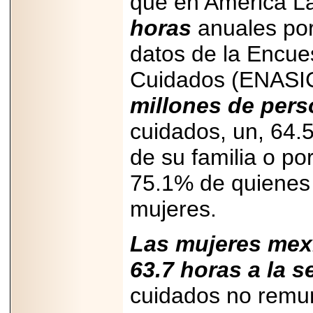
que en América L
Disfruta el Día del
Padre con Sylvester
horas
anuales po
Stallone, Jason
Statham, Dave
Bautista y más
datos de la Encue
hombres de acción
en Adrenalina Pura+
Cuidados (ENASIC
millones de per
cuidados, un, 64.
2026-01-14
Refugio
de su familia o po
Franciscano:
Avances de la
75.1% de quienes
reunión con el
Gobierno de la
Ciudad de México
mujeres.
Las mujeres mex
63.7 horas a la 
2026-06-18
G-SHOCK, EL
cuidados no remun
RELOJ CASIO
“INDESTRUCTIBLE”