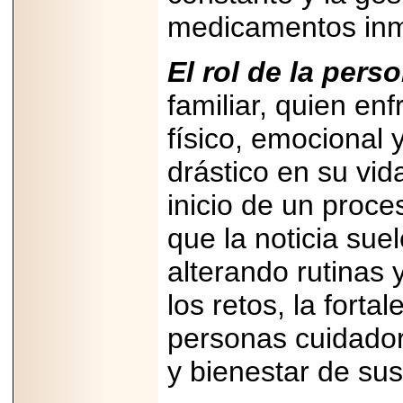
07-29
medicamentos in
21
El rol de la pers
familiar, quien en
EDICIÓN EXPO
TORTA 2026, EN
VENUSTIANO
físico, emocional
CARRANZA.
drástico en su vid
inicio de un proc
que la noticia sue
2026-07-27
NASCAR MÉXICO
alterando rutinas 
ACELERA HACIA
UNA NUEVA ERA
los retos, la fort
DE CARRERAS,
MÚSICA Y
ENTRETENIMIENTO.
personas cuidador
y bienestar de sus