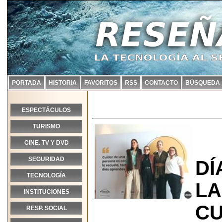
PORTADA
HISTORIA
FAVORITOS
RSS
CONTACTO
BÚSQUEDA
ESPECTÁCULOS
TURISMO
CINE. TV Y DVD
SEGURIDAD
DÍ
TECNOLOGÍA
LA
INSTITUCIONES
CU
RESP. SOCIAL