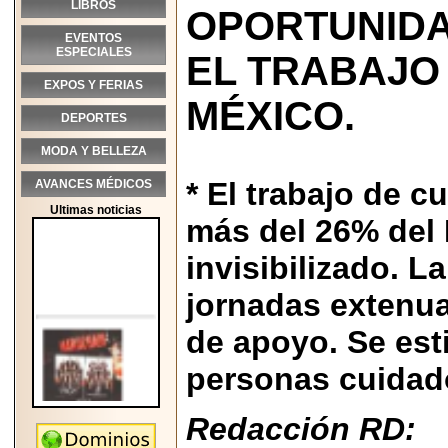
LIBROS
OPORTUNID
EVENTOS
ESPECIALES
EL TRABAJO
EXPOS Y FERIAS
MÉXICO.
DEPORTES
MODA Y BELLEZA
* El trabajo de 
AVANCES MÉDICOS
Ultimas noticias
más del 26% del 
invisibilizado. L
jornadas extenua
de apoyo. Se est
personas cuidad
Redacción RD:
2026-05-25
"MARIACHAZO"