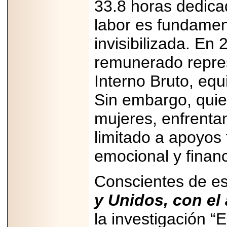
33.8 horas dedica
PRESENTE EN
MÉXICO.
labor es fundamen
invisibilizada. En
remunerado repre
2026-05-25
IDENTIFICAN
Interno Bruto, equ
AFECTACIONES
PRODUCIDAS POR
Sin embargo, quie
Helicobacter pylori
EN CÉLULAS DEL
PÁNCREAS.
mujeres, enfrenta
limitado a apoyos 
emocional y financ
2026-05-27
Conscientes de e
Shriners Childrens
México transforma
la vida de miles de
y Unidos, con el
niñas y niños con
atención médica
la investigación “E
especializada sin
importar su