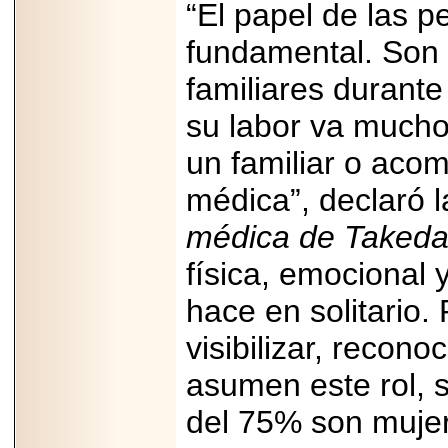
“El papel de las 
2025-05-23
¿No usas
lubricante? Esto es
fundamental. Son
lo que te estás
perdiendo.
familiares durant
su labor va mucho
un familiar o aco
médica”, declaró 
2026-07-24
Especialistas
médica de Takeda
advierten que el
TDAH continúa
física, emocional
subdiagnosticado en
adolescentes y
adultos, afectando el
hace en solitario.
desempeño
académico, laboral y
visibilizar, recon
la calidad de vida
asumen este rol, 
del 75% son mujer