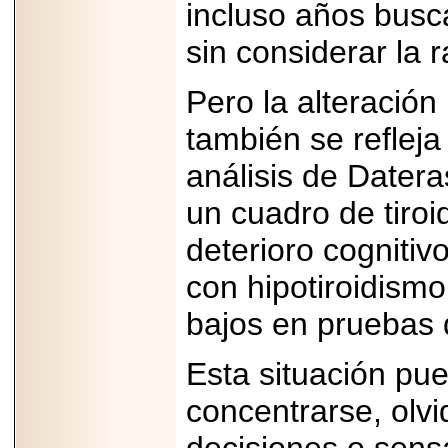
importar su
incluso años busc
capacidad de pago.
sin considerar la 
Pero la alteración
2026-03-27
también se refleja
Lanza editorial
ateconqueso serie
“Finanzas para
análisis de Dater
Infancias” para
impulsar educación
un cuadro de tir
financiera de la
niñez.
deterioro cognitivo
con hipotiroidism
bajos en pruebas 
2026-05-20
JULIO REGALADO
Esta situación pue
CELEBRA SU
DÉCIMA EDICIÓN
concentrarse, olvi
CON SÚPER
OFERTAS.