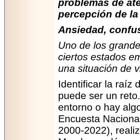
problemas de ate
Disfruta el Día del
Padre con Sylvester
percepción de la 
Stallone, Jason
Statham, Dave
Bautista y más
hombres de acción
Ansiedad, confus
en Adrenalina Pura+
Uno de los grandes
ciertos estados e
2026-01-14
una situación de 
Refugio
Franciscano:
Avances de la
reunión con el
Identificar la raí
Gobierno de la
Ciudad de México
puede ser un reto
entorno o hay alg
Encuesta Naciona
2026-06-18
2000-2022), reali
G-SHOCK, EL
RELOJ CASIO
“INDESTRUCTIBLE”