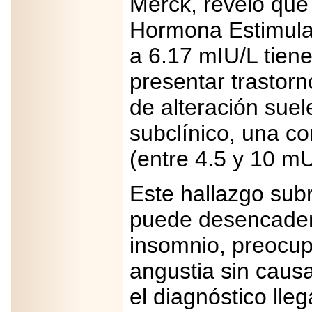
Merck, reveló que 
PRESENTE EN
MÉXICO.
Hormona Estimulan
a 6.17 mIU/L tien
presentar trastorn
2026-05-25
de alteración suel
IDENTIFICAN
AFECTACIONES
subclínico, una co
PRODUCIDAS POR
Helicobacter pylori
EN CÉLULAS DEL
(entre 4.5 y 10 mU
PÁNCREAS.
Este hallazgo su
puede desencaden
insomnio, preocup
2026-05-27
Shriners Childrens
México transforma
angustia sin caus
la vida de miles de
niñas y niños con
el diagnóstico ll
atención médica
especializada sin