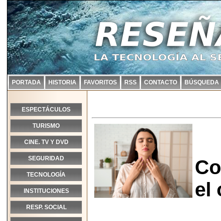
PORTADA
HISTORIA
FAVORITOS
RSS
CONTACTO
BÚSQUEDA
ESPECTÁCULOS
TURISMO
CINE. TV Y DVD
SEGURIDAD
Co
TECNOLOGÍA
el
INSTITUCIONES
RESP. SOCIAL