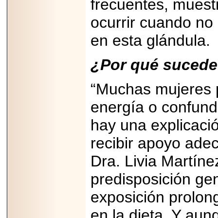
frecuentes, muest
A NASCAR Y
APUNTA A
MARTINSVILLE.
ocurrir cuando no
en esta glándula.
¿Por qué sucede
2025-05-23
¿No usas
lubricante? Esto es
“Muchas mujeres p
lo que te estás
perdiendo.
energía o confund
hay una explicació
recibir apoyo adec
Dra. Livia Martíne
2026-06-12
Medtronic impulsa
predisposición ge
una nueva era en
estimulación
cardíaca con el
exposición prolong
marcapasos más
pequeño del mundo.
en la dieta. Y au