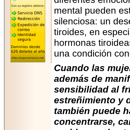
"MARIACHAZO"
REÚNE A LAS
mental pueden est
LEYENDAS
MARIACHI VARGAS
Y NUEVO
silenciosa: un dese
TECALITLÁN EN LA
ARENA CDMX.
tiroides, en espe
hormonas tiroideas
una condición con
2025-10-16
ANUNCIA SECTUR
Cuando las mujer
CDMX EL BOKSUNA
FEST: ENCUENTRO
DE TRADICIONES,
además de manif
CULTURA Y
GASTRONOMÍA
sensibilidad al fr
ENTRE MÉXICO Y
COREA DEL SUR.
estreñimiento y 
también puede ha
concentrarse, ca
2026-06-18