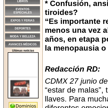
* Confusión, ans
LIBROS
EVENTOS
tiroides?
ESPECIALES
“Es importante r
EXPOS Y FERIAS
menos una vez a
DEPORTES
MODA Y BELLEZA
años, en etapa po
AVANCES MÉDICOS
la menopausia o 
Ultimas noticias
Redacción RD:
CDMX 27 junio de
“estar de malas”,
llaves. Para much
2026-05-25
diferentes emocio