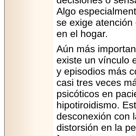
decisiones o sens
Algo especialmen
se exige atención 
en el hogar.
2026-06-15
Alejandro
Maldonado, "El Yoga
Aún más importan
Teacher", celebrará
el día mundial del
existe un vínculo e
yoga con una Master
Class masiva en
Expo Espiritualidad
y episodios más c
2026.
casi tres veces má
psicóticos en pac
hipotiroidismo. Es
desconexión con l
2026-03-19
CON 18 AÑOS, EL
MEXICANO DIEGO
distorsión en la 
MENDEZTORRES
ACELERA RUMBO