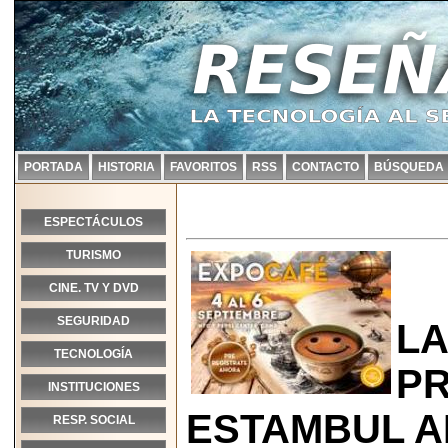
PORTADA
HISTORIA
FAVORITOS
RSS
CONTACTO
BÚSQUEDA
ESPECTÁCULOS
TURISMO
CINE. TV Y DVD
SEGURIDAD
LA
TECNOLOGÍA
PR
INSTITUCIONES
ESTAMBUL A
RESP. SOCIAL