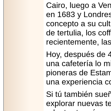
Cairo, luego a Ve
en 1683 y Londres
concepto a su cultu
2026-06-15
de tertulia, los c
Alejandro
Maldonado, "El Yoga
recientemente, las
Teacher", celebrará
el día mundial del
yoga con una Master
Hoy, después de 
Class masiva en
Expo Espiritualidad
2026.
una cafetería lo 
pioneras de Estam
una experiencia c
Si tú también sueñ
2026-03-19
CON 18 AÑOS, EL
explorar nuevas t
MEXICANO DIEGO
MENDEZTORRES
ACELERA RUMBO