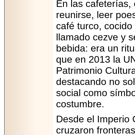
En las cafeterías,
importar su
capacidad de pago.
reunirse, leer poe
café turco, cocido
llamado cezve y ser
2026-03-27
Lanza editorial
bebida: era un ritu
ateconqueso serie
“Finanzas para
Infancias” para
que en 2013 la U
impulsar educación
financiera de la
Patrimonio Cultur
niñez.
destacando no sol
social como símbo
costumbre.
2026-05-20
JULIO REGALADO
CELEBRA SU
Desde el Imperio O
DÉCIMA EDICIÓN
CON SÚPER
cruzaron fronteras
OFERTAS.