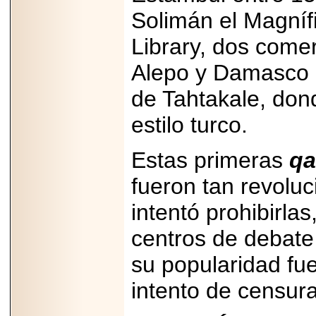
Disfruta el Día del
Solimán el Magníf
Padre con Sylvester
Stallone, Jason
Library, dos comer
Statham, Dave
Bautista y más
hombres de acción
Alepo y Damasco ab
en Adrenalina Pura+
de Tahtakale, don
estilo turco.
2026-01-14
Estas primeras
qa
Refugio
Franciscano:
Avances de la
fueron tan revolu
reunión con el
Gobierno de la
intentó prohibirla
Ciudad de México
centros de debate 
su popularidad fue
2026-06-18
intento de censura
G-SHOCK, EL
RELOJ CASIO
“INDESTRUCTIBLE”