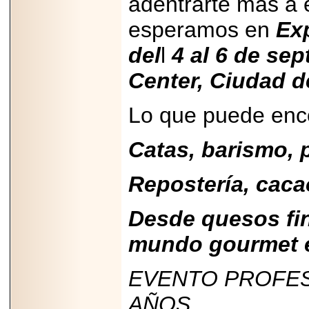
adentrarte más a 
A NASCAR Y
APUNTA A
esperamos en
Exp
MARTINSVILLE.
del
l
4 al 6 de se
Center, Ciudad d
2025-05-23
¿No usas
Lo que puede enco
lubricante? Esto es
lo que te estás
perdiendo.
Catas, barismo, 
Repostería, caca
Desde quesos fin
2026-06-12
mundo gourmet e
Medtronic impulsa
una nueva era en
estimulación
EVENTO PROFES
cardíaca con el
marcapasos más
pequeño del mundo.
AÑOS