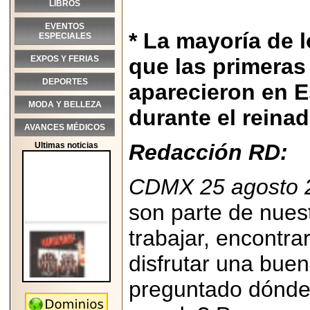
LIBROS
EVENTOS
* La mayoría de 
ESPECIALES
EXPOS Y FERIAS
que las primeras
DEPORTES
aparecieron en E
MODA Y BELLEZA
durante el reina
AVANCES MÉDICOS
Redacción RD:
Ultimas noticias
CDMX 25 agosto 
son parte de nuest
trabajar, encontr
disfrutar una buen
preguntado dónde 
2026-05-25