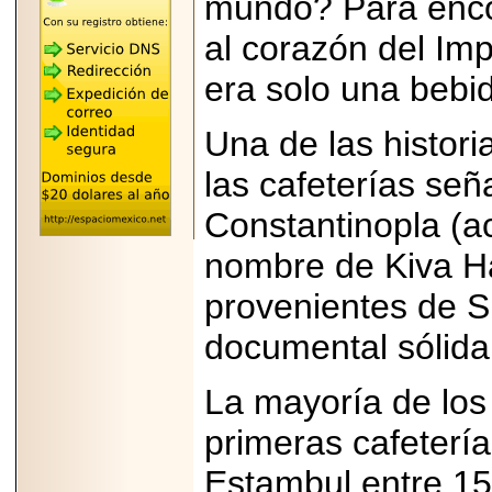
mundo? Para encon
"MARIACHAZO"
REÚNE A LAS
al corazón del Im
LEYENDAS
MARIACHI VARGAS
Y NUEVO
era solo una bebida
TECALITLÁN EN LA
ARENA CDMX.
Una de las histori
las cafeterías señ
Constantinopla (a
2025-10-16
ANUNCIA SECTUR
nombre de Kiva H
CDMX EL BOKSUNA
FEST: ENCUENTRO
DE TRADICIONES,
provenientes de S
CULTURA Y
GASTRONOMÍA
documental sólida
ENTRE MÉXICO Y
COREA DEL SUR.
La mayoría de los 
primeras cafeterí
Estambul entre 15
2026-06-18