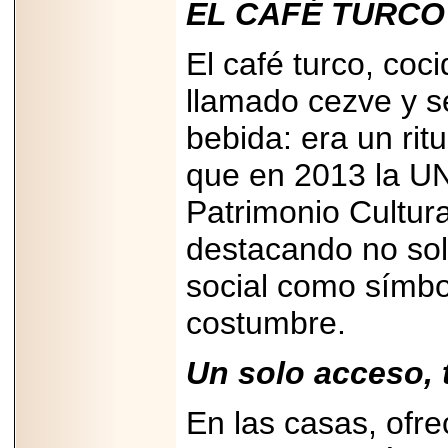
EL CAFÉ TURCO
PRESENTE EN
MÉXICO.
El café turco, coc
llamado cezve y ser
bebida: era un ritu
2026-05-25
IDENTIFICAN
que en 2013 la U
AFECTACIONES
PRODUCIDAS POR
Patrimonio Cultur
Helicobacter pylori
EN CÉLULAS DEL
PÁNCREAS.
destacando no sol
social como símbo
costumbre.
2026-05-27
Un solo acceso, 
Shriners Childrens
México transforma
la vida de miles de
niñas y niños con
En las casas, ofre
atención médica
especializada sin