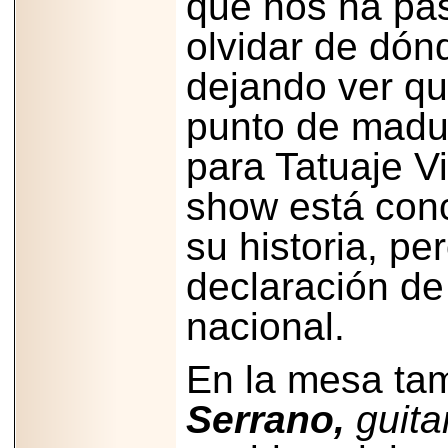
que nos ha pa
PRESENTE EN
MÉXICO.
olvidar de dón
dejando ver qu
punto de madur
2026-05-25
para Tatuaje V
IDENTIFICAN
AFECTACIONES
PRODUCIDAS POR
show está conc
Helicobacter pylori
EN CÉLULAS DEL
PÁNCREAS.
su historia, p
declaración de
nacional.
2026-05-27
Shriners Childrens
En la mesa tam
México transforma
la vida de miles de
niñas y niños con
Serrano,
guitar
atención médica
especializada sin