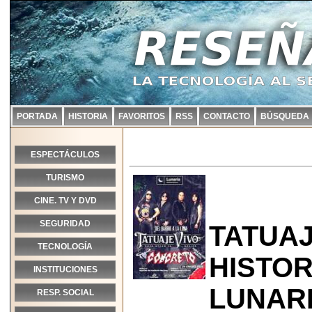
PORTADA
HISTORIA
FAVORITOS
RSS
CONTACTO
BÚSQUEDA
ESPECTÁCULOS
TURISMO
CINE. TV Y DVD
SEGURIDAD
TATUAJ
TECNOLOGÍA
HISTOR
INSTITUCIONES
LUNAR
RESP. SOCIAL