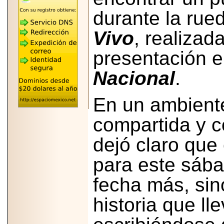
"MARIACHAZO"
REÚNE A LAS
durante la rue
LEYENDAS
MARIACHI VARGAS
Y NUEVO
Vivo
, realizad
TECALITLÁN EN LA
ARENA CDMX.
presentación e
Nacional
.
En un ambient
2025-10-16
ANUNCIA SECTUR
CDMX EL BOKSUNA
compartida y c
FEST: ENCUENTRO
DE TRADICIONES,
CULTURA Y
dejó claro que
GASTRONOMÍA
ENTRE MÉXICO Y
para este sáb
COREA DEL SUR.
fecha más, sin
historia que l
2026-06-18