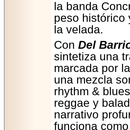
la banda Conc
2025-05-23
¿No usas
lubricante? Esto es
peso histórico
lo que te estás
perdiendo.
la velada.
Con
Del Barrio
sintetiza una t
2026-07-24
marcada por la 
Especialistas
advierten que el
TDAH continúa
una mezcla son
subdiagnosticado en
adolescentes y
rhythm & blues
adultos, afectando el
desempeño
académico, laboral y
reggae y balad
la calidad de vida
narrativo prof
funciona como