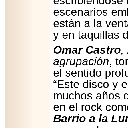
escribiéndose 
Disfruta el Día del
Padre con Sylvester
escenarios emb
Stallone, Jason
Statham, Dave
Bautista y más
están a la ven
hombres de acción
en Adrenalina Pura+
y en taquillas 
Omar Castro
,
2026-01-14
agrupación
, t
Refugio
Franciscano:
el sentido pro
Avances de la
reunión con el
Gobierno de la
“Este disco y 
Ciudad de México
muchos años de 
en el rock com
2026-06-18
Barrio a la Lu
G-SHOCK, EL
RELOJ CASIO
“INDESTRUCTIBLE”