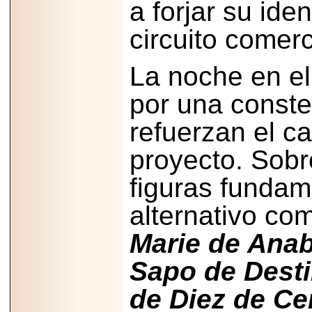
2026-
a forjar su ide
07-29
21
circuito comerc
La noche en e
EDICIÓN EXPO
TORTA 2026, EN
por una conste
VENUSTIANO
CARRANZA.
refuerzan el ca
proyecto. Sobr
figuras fundam
2026-07-27
NASCAR MÉXICO
alternativo c
ACELERA HACIA
UNA NUEVA ERA
DE CARRERAS,
Marie de Anab
MÚSICA Y
ENTRETENIMIENTO.
Sapo de Desti
de Diez de Ce