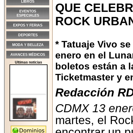
LIBROS
QUE CELEBR
EVENTOS
ESPECIALES
ROCK URBA
EXPOS Y FERIAS
DEPORTES
* Tatuaje Vivo s
MODA Y BELLEZA
enero en el Lunar
AVANCES MÉDICOS
Ultimas noticias
boletos están a l
Ticketmaster y e
Redacción RD
CDMX 13 ener
martes, el Roc
encontrar un p
2026-05-25