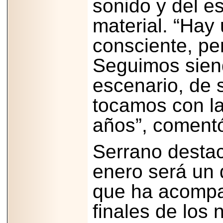
sonido y del e
importar su
capacidad de pago.
material. “Hay
consciente, per
Seguimos sien
2026-03-27
Lanza editorial
ateconqueso serie
escenario, de 
“Finanzas para
Infancias” para
impulsar educación
tocamos con la
financiera de la
niñez.
años”, coment
Serrano destac
enero será un d
2026-05-20
JULIO REGALADO
que ha acompa
CELEBRA SU
DÉCIMA EDICIÓN
CON SÚPER
finales de los
OFERTAS.