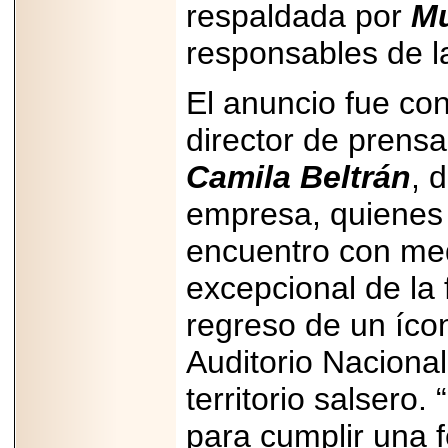
respaldada por
Mu
Disfruta el Día del
Padre con Sylvester
Stallone, Jason
responsables de l
Statham, Dave
Bautista y más
hombres de acción
El anuncio fue co
en Adrenalina Pura+
director de prensa
Camila Beltrán
, 
2026-01-14
empresa, quienes 
Refugio
Franciscano:
encuentro con med
Avances de la
reunión con el
Gobierno de la
excepcional de la 
Ciudad de México
regreso de un ícon
Auditorio Naciona
territorio salsero
2026-06-18
G-SHOCK, EL
para cumplir una 
RELOJ CASIO
“INDESTRUCTIBLE”