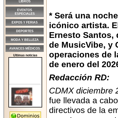
LIBROS
EVENTOS
* Será una noche 
ESPECIALES
EXPOS Y FERIAS
icónico artista.
DEPORTES
Ernesto Santos, 
MODA Y BELLEZA
de MusicVibe, y 
AVANCES MÉDICOS
operaciones de l
Ultimas noticias
de enero del 202
Redacción RD:
CDMX diciembre 
fue llevada a cab
directivos de la 
2026-05-25