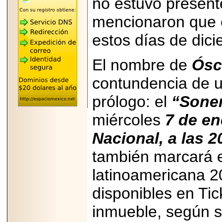
no estuvo presen
"MARIACHAZO"
REÚNE A LAS
mencionaron que e
LEYENDAS
MARIACHI VARGAS
Y NUEVO
estos días de dici
TECALITLÁN EN LA
ARENA CDMX.
El nombre de
Ósc
contundencia de u
prólogo: el
“Sone
2025-10-16
ANUNCIA SECTUR
miércoles
7 de en
CDMX EL BOKSUNA
FEST: ENCUENTRO
DE TRADICIONES,
Nacional, a las 2
CULTURA Y
GASTRONOMÍA
también marcará e
ENTRE MÉXICO Y
COREA DEL SUR.
latinoamericana 2
disponibles en Tic
inmueble, según s
2026-06-18