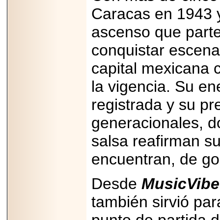
2025-05-23
Caracas en 1943 y
¿No usas
lubricante? Esto es
ascenso que parte 
lo que te estás
perdiendo.
conquistar escenar
capital mexicana 
la vigencia. Su e
registrada y su p
2026-07-24
Especialistas
generacionales, d
advierten que el
TDAH continúa
subdiagnosticado en
salsa reafirman su
adolescentes y
adultos, afectando el
encuentran, de go
desempeño
académico, laboral y
la calidad de vida
Desde
MusicVibe
también sirvió pa