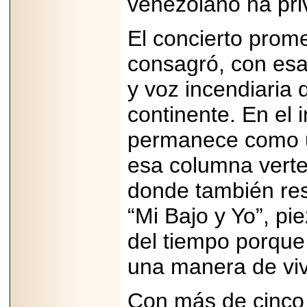
venezolano ha priv
2026-
07-29
21
El concierto prome
consagró, con esa
EDICIÓN EXPO
y voz incendiaria 
TORTA 2026, EN
VENUSTIANO
continente. En el 
CARRANZA.
permanece como un
esa columna verte
donde también res
2026-07-27
NASCAR MÉXICO
“Mi Bajo y Yo”, pi
ACELERA HACIA
UNA NUEVA ERA
DE CARRERAS,
del tiempo porque
MÚSICA Y
ENTRETENIMIENTO.
una manera de vivi
Con más de cinco 