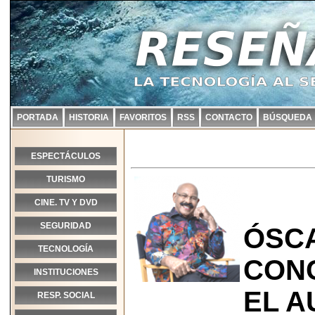
PORTADA
HISTORIA
FAVORITOS
RSS
CONTACTO
BÚSQUEDA
ESPECTÁCULOS
TURISMO
CINE. TV Y DVD
SEGURIDAD
ÓSCA
TECNOLOGÍA
CONC
INSTITUCIONES
EL A
RESP. SOCIAL