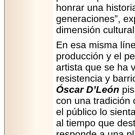
PRESENTE EN
honrar una histor
MÉXICO.
generaciones”, exp
dimensión cultural
En esa misma línea
2026-05-25
IDENTIFICAN
AFECTACIONES
producción y el p
PRODUCIDAS POR
Helicobacter pylori
artista que se ha 
EN CÉLULAS DEL
PÁNCREAS.
resistencia y barr
Óscar D’León
pis
con una tradición
2026-05-27
el público lo sien
Shriners Childrens
México transforma
la vida de miles de
al tiempo que des
niñas y niños con
atención médica
responde a una pl
especializada sin