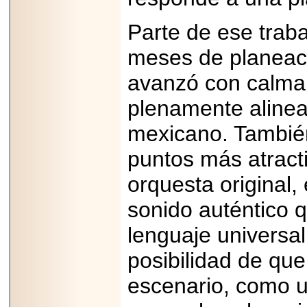
importar su
capacidad de pago.
Parte de ese traba
meses de planeac
avanzó con calma, 
2026-03-27
Lanza editorial
plenamente alinead
ateconqueso serie
“Finanzas para
Infancias” para
mexicano. Tambié
impulsar educación
financiera de la
puntos más atracti
niñez.
orquesta original,
sonido auténtico q
lenguaje universal
2026-05-20
JULIO REGALADO
posibilidad de que
CELEBRA SU
DÉCIMA EDICIÓN
escenario, como un
CON SÚPER
OFERTAS.