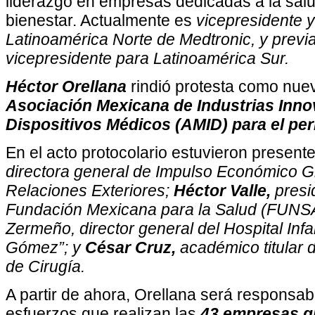
liderazgo en empresas dedicadas a la salu
bienestar. Actualmente es
vicepresidente y
Latinoamérica Norte de Medtronic, y previ
vicepresidente para Latinoamérica Sur.
Héctor Orellana
rindió protesta como nuev
Asociación Mexicana de Industrias Inn
Dispositivos Médicos (AMID) para el pe
En el acto protocolario estuvieron present
directora general de Impulso Económico Gl
Relaciones Exteriores;
Héctor Valle,
presid
Fundación Mexicana para la Salud (FUN
Zermeño, director general del Hospital Infa
Gómez”; y
César Cruz,
académico titular 
de Cirugía.
A partir de ahora, Orellana será responsabl
esfuerzos que realizan las
43 empresas gl