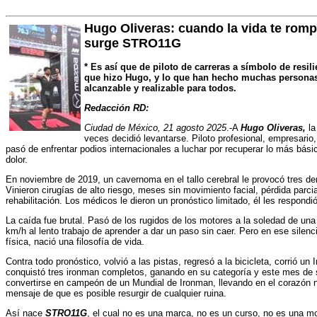
Hugo Oliveras: cuando la vida te romp
surge STRO11G
* Es así que de piloto de carreras a símbolo de resi
que hizo Hugo, y lo que han hecho muchas personas
alcanzable y realizable para todos.
Redacción RD:
Ciudad de México, 21 agosto 2025
.-A
Hugo Oliveras,
la
veces decidió levantarse. Piloto profesional, empresario,
pasó de enfrentar podios internacionales a luchar por recuperar lo más básic
dolor.
En noviembre de 2019, un cavernoma en el tallo cerebral le provocó tres de
Vinieron cirugías de alto riesgo, meses sin movimiento facial, pérdida parci
rehabilitación. Los médicos le dieron un pronóstico limitado, él les respondi
La caída fue brutal. Pasó de los rugidos de los motores a la soledad de una
km/h al lento trabajo de aprender a dar un paso sin caer. Pero en ese silen
física, nació una filosofía de vida.
Contra todo pronóstico, volvió a las pistas, regresó a la bicicleta, corrió u
conquistó tres ironman completos, ganando en su categoría y este mes de s
convertirse en campeón de un Mundial de Ironman, llevando en el corazón no
mensaje de que es posible resurgir de cualquier ruina.
Así nace
STRO11G
, el cual no es una marca, no es un curso, no es una 