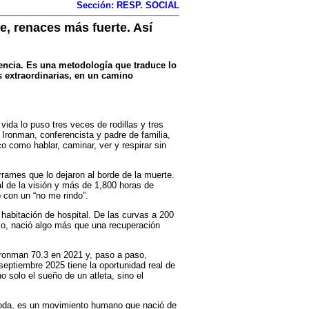
Sección: RESP. SOCIAL
e, renaces más fuerte. Así
liencia. Es una metodología que traduce lo
 extraordinarias, en un camino
 vida lo puso tres veces de rodillas y tres
 Ironman, conferencista y padre de familia,
o como hablar, caminar, ver y respirar sin
rrames que lo dejaron al borde de la muerte.
al de la visión y más de 1,800 horas de
ó con un “no me rindo”.
 habitación de hospital. De las curvas a 200
cio, nació algo más que una recuperación
n Ironman 70.3 en 2021 y, paso a paso,
eptiembre 2025 tiene la oportunidad real de
 solo el sueño de un atleta, sino el
moda, es un movimiento humano que nació de