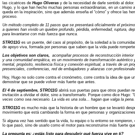
las cicatrices de
Hugo Oliveras
y de la necesidad de darle sentido al dolor
Hugo, y lo que han hecho muchas personas extraordinarias, en un camino al
queda en la inspiración, sino que además enseña el “cómo” y ofrece las he
proceso.
Un método completo de 11 pasos que se presentará oficialmente el próxim
a quienes han vivido un quiebre profundo, pérdida, enfermedad, ruptura, depr
para levantarse con más fuerza que nunca.
STRO11G
es un puente, del caos al propósito, de la soledad a la comunidad
de apoyo viva, formada por personas que saben que la vida puede romperte,
Los objetivos son claros,
acompañar procesos de reconstrucción interior
y una comunidad empática, es un movimiento de transformación auténtico 
mental, propósito, resiliencia física y conexión espiritual, a través de un pr
presenciales, conferencias, red de embajadores y alianzas con profesionales
Hoy, Hugo no solo corre contra el cronómetro, corre contra la idea de que un
demostrar que se puede volver más fuerte que antes.
El 4 de septiembre, STRO11G
abrirá sus puertas para que otros puedan r
invitación a olvidar el dolor, sino a transformarlo. Porque como dice Hugo:
“
veces como sea necesario. La vida es una sola… hagan que valga la pena.
STRO11G
es mucho más que la historia de un hombre que se levantó despué
movimiento que está cambiando la forma en que personas y organizaciones 
Si alguna vez has sentido que la vida, tu equipo o tu entorno se rompieron, e
lo que pasó, sino de usarlo como el motor para reconstruirse más fuerte qu
La pregunta es: ¿estás listo para descubrir qué fuerza vive en ti?