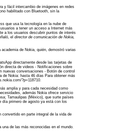
a y fácil intercambio de imágenes en redes
no habilitado con Bluetooth, sin la
ss que usa la tecnología en la nube de
usuarios a tener un acceso a Internet más
e a los usuarios descubrir puntos de interés
eñaló, el
director de comunicación de Nokia,
a academia de Nokia, quién, demostró varias
hatsApp directamente desde las tarjetas de
n directa de videos - Notificaciones sobre
on nuevas conversaciones - Botón de control
ría de Nokia: hasta 46 días Para obtener más
ns.nokia.com/?p=118710.
más amplia y para cada necesidad como
necesidades, además Nokia ofrece servicio
sa; Tamaulipas (México), que surte países
e día primero de agosto ya está con los
 convertido en parte integral de la vida de
a una de las más reconocidas en el mundo.