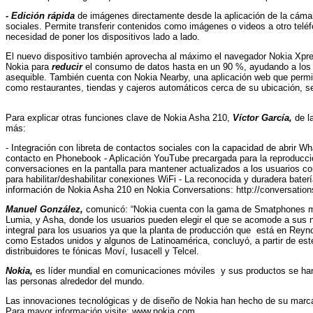
- Edición rápida
de imágenes directamente desde la aplicación de la cámar
sociales.
Permite transferir contenidos como imágenes o videos a otro teléfo
necesidad de poner los dispositivos lado a lado.
El nuevo dispositivo también aprovecha al máximo el navegador Nokia Xpre
Nokia para
reducir
el consumo de datos hasta en un 90 %, ayudando a los 
asequible. También cuenta con Nokia Nearby, una aplicación web que permit
como restaurantes, tiendas y cajeros automáticos cerca de su ubicación, s
Para explicar otras funciones clave de Nokia Asha 210,
Víctor García,
de l
más:
- Integración con libreta de contactos sociales con la capacidad de abrir W
contacto en Phonebook - Aplicación YouTube precargada para la reproducció
conversaciones en la pantalla para mantener actualizados a los usuarios c
para habilitar/deshabilitar conexiones WiFi - La reconocida y duradera bate
información de Nokia Asha 210 en Nokia Conversations: http://conversatio
Manuel González,
comunicó: “Nokia cuenta con la gama de Smatphones 
Lumia, y Asha, donde los usuarios pueden elegir el que se acomode a sus 
integral para los usuarios ya que la planta de producción que
está en Reyno
como Estados unidos y algunos de Latinoamérica, concluyó, a partir de est
distribuidores te fónicas Moví, Iusacell y Telcel.
Nokia,
es líder mundial en comunicaciones móviles
y sus productos se han
las personas alrededor del mundo.
Las innovaciones tecnológicas y de diseño de Nokia han hecho de su marc
Para mayor información visite: www.nokia.com