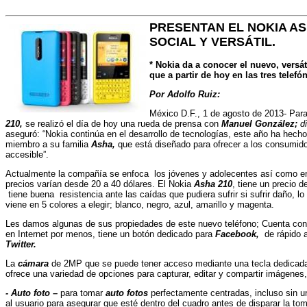
PRESENTAN EL NOKIA AS
SOCIAL Y VERSÁTIL.
* Nokia da a conocer el nuevo, versát
que a partir de hoy en las tres telefó
Por Adolfo Ruiz:
México D.F., 1 de agosto de 2013- Para
210,
se realizó el día de hoy una rueda de prensa con
Manuel González;
d
aseguró: “Nokia continúa en el desarrollo de tecnologías, este año ha hecho
miembro a su familia
Asha,
que está diseñado para ofrecer a los consumido
accesible”.
Actualmente la compañía se enfoca
los jóvenes y adolecentes así como e
precios varían desde 20 a 40 dólares. El Nokia
Asha 210
, tiene un precio 
tiene buena
resistencia ante las caídas que pudiera sufrir si sufrir daño,
viene en 5 colores a elegir; blanco, negro, azul, amarillo y magenta.
Les damos algunas de sus propiedades de este nuevo teléfono; Cuenta co
en Internet por menos, tiene un botón dedicado para
Facebook,
de rápido a
Twitter.
La
cámara
de 2MP que se puede tener acceso mediante una tecla dedicada 
ofrece una variedad de opciones para capturar, editar y compartir imágenes,
- Auto foto –
para tomar
auto fotos
perfectamente centradas, incluso sin u
al usuario para asegurar que esté dentro del cuadro antes de disparar la to