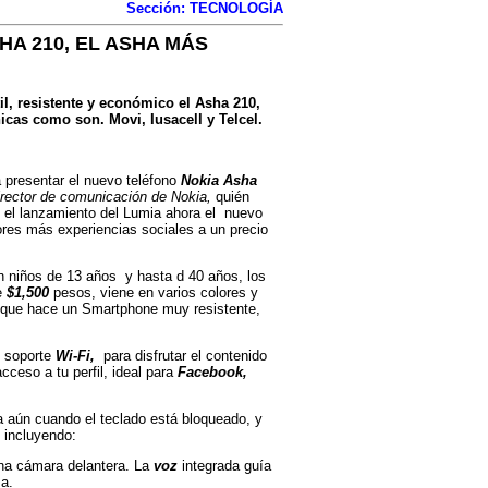
Sección: TECNOLOGÍA
HA 210, EL ASHA MÁS
il, resistente y económico el Asha 210,
nicas como son. Movi, Iusacell y Telcel.
 presentar el nuevo teléfono
Nokia Asha
irector de comunicación de Nokia,
quién
 el lanzamiento del Lumia ahora el
nuevo
res más experiencias sociales a un precio
n niños de 13 años
y hasta d 40 años, los
de
$1,500
pesos, viene en varios colores y
 lo que hace un Smartphone muy resistente,
n soporte
Wi-Fi,
para disfrutar el contenido
cceso a tu perfil, ideal para
Facebook,
aún cuando el teclado está bloqueado, y
 incluyendo:
na cámara delantera. La
voz
integrada guía
ma.