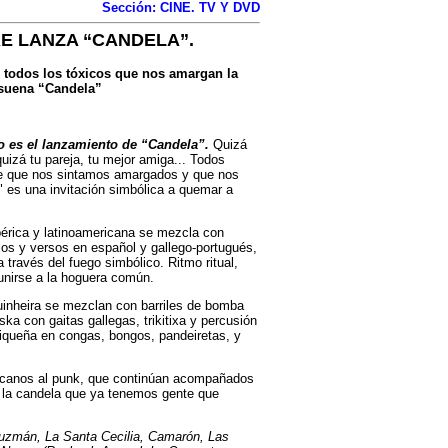
Sección: CINE. TV Y DVD
E LANZA “CANDELA”.
e todos los tóxicos que nos amargan la
í suena “Candela”
o es el lanzamiento de “Candela”.
Quizá
uizá tu pareja, tu mejor amiga... Todos
ce que nos sintamos amargados y que nos
" es una invitación simbólica a quemar a
ibérica y latinoamericana se mezcla con
ios y versos en español y gallego-portugués,
a través del fuego simbólico. Ritmo ritual,
 unirse a la hoguera común.
inheira se mezclan con barriles de bomba
a con gaitas gallegas, trikitixa y percusión
rriqueña en congas, bongos, pandeiretas, y
ercanos al punk, que continúan acompañados
a la candela que ya tenemos gente que
Guzmán, La Santa Cecilia, Camarón, Las