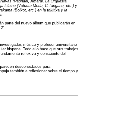
el Navas (Raphael, Amaral, La Orquesta
ga Lilaina (Vetusta Morla, C Tangana, etc.) y
kama (Boikot, etc.) en la trikitixa y la
os.
n parte del nuevo álbum que publicarán en
 2".
investigador, músico y profesor universitario
lar hispana. Todo ello hace que sus trabajos
ofundamente reflexiva y consciente del
parecen desconectados para
mpuja también a reflexionar sobre el tiempo y