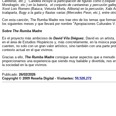
Cafeteras, etc.), "Candela incluye la participación de figuras como Ezequi
Mondragón, etc.) en la batería, el conjunto de cantareiras y percusión galle
Xosé Lois Romero (Baiuca, Vetusta Morla, Aliboria) en la percusión, Xabi Ara
txalaparta, Bugy a la gaita y flautas varias (Mercedes Peon, etc.), entre otr
Con esta canción, The Rumba Madre nos trae otro de los temas que formará
los siguientes meses y que llevará por nombre "Apropiaciones Culturales V.
Sobre The Rumba Madre
Es el proyecto más ambicioso de
David Vila Diéguez.
David es un artista, 
en el área de Estudios Hispánicos y, más concretamente, en la música popu
cuenten, no solo con un gran valor artístico, sino también con una parte pr
contexto actual en el que vivimos.
Gracias a ello,
The Rumba Madre
consigue aunar aspectos que a menudo 
proporcionarnos una experiencia que siendo muy bailable y divertida, nos e
la sociedad en la que vivimos.
Publicado:
26/02/2026
Copyright © 2009
Reseña Digital
- Visitantes:
59,528,272