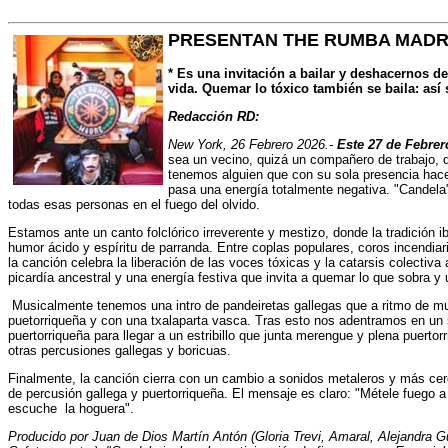
PRESENTAN THE RUMBA MADR
* Es una invitación a bailar y deshacernos d
vida. Quemar lo tóxico también se baila: as
Redacción RD:
New York, 26 Febrero 2026.-
Este 27 de Febrer
sea un vecino, quizá un compañero de trabajo, q
tenemos alguien que con su sola presencia ha
pasa una energía totalmente negativa. "Candela
todas esas personas en el fuego del olvido.
Estamos ante un canto folclórico irreverente y mestizo, donde la tradición 
humor ácido y espíritu de parranda. Entre coplas populares, coros incendiar
la canción celebra la liberación de las voces tóxicas y la catarsis colectiva 
picardía ancestral y una energía festiva que invita a quemar lo que sobra y
Musicalmente tenemos una intro de pandeiretas gallegas que a ritmo de mu
puetorriqueña y con una txalaparta vasca. Tras esto nos adentramos en un sk
puertorriqueña para llegar a un estribillo que junta merengue y plena puerto
otras percusiones gallegas y boricuas.
Finalmente, la canción cierra con un cambio a sonidos metaleros y más c
de percusión gallega y puertorriqueña. El mensaje es claro: "Métele fuego 
escuche la hoguera".
Producido por Juan de Dios Martín Antón (Gloria Trevi, Amaral, Alejandra 