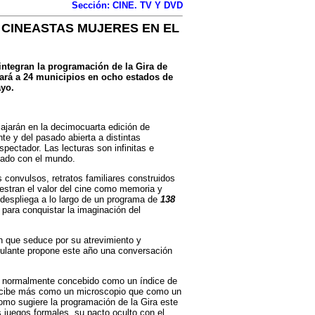
Sección: CINE. TV Y DVD
 CINEASTAS MUJERES EN EL
 integran la programación de la Gira de
jará a 24 municipios en ocho estados de
ayo.
ajarán en la decimocuarta edición de
te y del pasado abierta a distintas
pectador. Las lecturas son infinitas e
ctado con el mundo.
s convulsos, retratos familiares construidos
uestran el valor del cine como memoria y
 despliega a lo largo de un programa de
138
para conquistar la imaginación del
n que seduce por su atrevimiento y
ulante propone este año una conversación
 normalmente concebido como un índice de
percibe más como un microscopio que como un
como sugiere la programación de la Gira este
 juegos formales, su pacto oculto con el