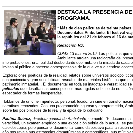
DESTACA LA PRESENCIA DE
PROGRAMA.
* Más de cien películas de treinta países
Documentales Ambulante. El festival via
la república del 21 de febrero al 16 de m
Redacción RD:
CDMX 13 febrero 2019-
Las películas que vi
Ambulante arrojan una radiografía del presen
interpretaciones; una realidad desbordante que muta en la mirada de cada es
invitan al público a hacerse corresponsable de lo que ve y a sentirse cone
Exploraciones poéticas de la realidad, relatos sobre universos sociopolítico
con paciencia y gran sensibilidad, rescates de materiales históricos que m
patrimonio inmaterial… El documental en toda su inagotable versatilidad se
películas
que desafían las concepciones más rígidas del cine de no ficción 
espectador de formas inesperadas.
Hablamos de un cine imperfecto, personal, lúcido; un cine en transformació
narrativas renovadas. Con una programación rigurosa y comprometida, Amb
sobre las posibilidades de lo real y la épica de lo cotidiano.
Paulina Suárez,
directora general de Ambulante,
comentó: “El documental,
veracidad, un examen empírico o una exposición sobria de lo actual, se 
caleidoscopio; pero pensar el documental como dispositivo para la ilusión 
año nos revela sus estrategias dramatúrgicas y coreográficas, sus múltiples