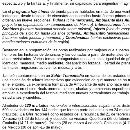
espectáculo y la fantasía, y finalmente, su capacidad para engendrar imagin
En el
programa hay filmes
de treinta países hablados en más de una veint
indígenas, desde trabajos de cineastas consagrados hasta óperas primas de
ordenan en nueve secciones:
Pulsos
(cine mexicano),
Ambulante Más Allá
proyecto de capacitación en comunidades de México),
Intersecciones
(cin
Sonidero
(nuestra tradicional sección sobre música),
Injerto
(cine de vangu
principios del siglo XX hasta los años ochenta),
Ambulantito
(animaciones
(historias sobre justicia y memoria) y
Coordenadas
(cintas exclusivas para
manifestaciones culturales de la región).
Destacan en la programación las obras realizadas por mujeres que superan
hombres las historias de denuncia, y las contadas a partir de materiales de
al ser revisitados. Varios temas protagonistas son la justicia, igualdad d
identidad, memoria, medio ambiente, desaparición forzada, libertad de prensa
familiares, migración, activismo, música y arte.
También contaremos con un
Salón Transmedia
en varios de los estados de
una selección de relatos interactivos que evidencian de qué manera se ha t
en el entorno. La experiencia formativa de Ambulante de este año hace una 
narrativas en el cine Realizaremos talleres, charlas y seminarios específico
ampliar la experiencia del festival mediante nuevas herramientas de trabajo 
estudiantes y cinéfilos.
Alrededor de
120 invitados
nacionales e internacionales
viajarán a los disti
690 actividades en las 144 sedes que forman parte del circuito en 24 muni
gratuitos.
La Gira
recorrerá ocho estados de la república del 21 de febrero 
Veracruz (21-28 de febrero), y después se visitarán Querétaro (28 de febrer
Coahuila (14-21 de marzo), Jalisco (28 de marzo 4 de abril), Chihuahua (4-11
de México (30 de abril-16 de mayo).