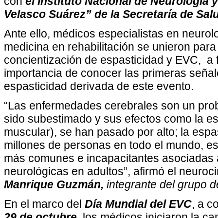
con
el Instituto Nacional de Neurología
Velasco Suárez” de la Secretaría de Sal
Ante ello, médicos especialistas en neurol
medicina en rehabilitación se unieron para
concientización de espasticidad y EVC, a 
importancia de conocer las primeras señal
espasticidad derivada de este evento.
“Las enfermedades cerebrales son un pro
sido subestimado y sus efectos como la es
muscular), se han pasado por alto; la espa
millones de personas en todo el mundo, es
más comunes e incapacitantes asociadas
neurológicas en adultos”, afirmó el neuroc
Manrique Guzmán,
integrante del grupo d
En el marco del
Día Mundial del EVC
, a 
29 de octubre,
los médicos iniciaron la c