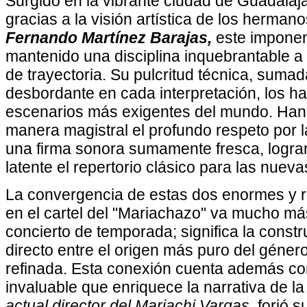
Surgido en la vibrante ciudad de Guadalaj
gracias a la visión artística de los herman
Fernando Martínez Barajas,
este impone
mantenido una disciplina inquebrantable a 
de trayectoria. Su pulcritud técnica, suma
desbordante en cada interpretación, los ha
escenarios más exigentes del mundo. Han 
manera magistral el profundo respeto por 
una firma sonora sumamente fresca, logra
latente el repertorio clásico para las nuev
La convergencia de estas dos enormes y r
en el cartel del "Mariachazo" va mucho má
concierto de temporada; significa la const
directo entre el origen más puro del géner
refinada. Esta conexión cuenta además co
invaluable que enriquece la narrativa de l
actual director del Mariachi Vargas
, forjó s