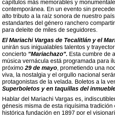
capítulos más memorables y monumentales
contemporánea. En un evento sin preceden
alto tributo a la raíz sonora de nuestro pa
estandartes del género ranchero comparti
para deleite de miles de seguidores.
El Mariachi Vargas de Tecalitlán y el Ma
unirán sus inigualables talentos y trayecto
concierto
"Mariachazo".
Esta cumbre de au
música vernácula está programada para il
próximo
29 de mayo
, prometiendo una no
viva, la nostalgia y el orgullo nacional ser
protagonistas de la velada. Boletos a la ve
Superboletos y en taquillas del inmueble
Hablar del Mariachi Vargas es, indiscutibl
génesis misma de esta riquísima tradición 
histórica fundación en 1897 por el vision