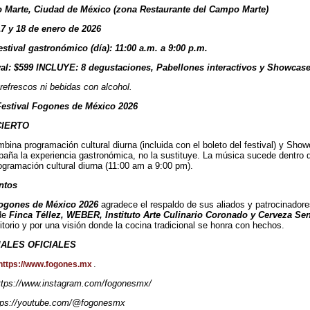
 Marte, Ciudad de México (zona Restaurante del Campo Marte)
17 y 18 de enero de 2026
estival gastronómico (día): 11:00 a.m. a 9:00 p.m.
val: $599 INCLUYE: 8 degustaciones, Pabellones interactivos y Showcas
 refrescos ni bebidas con alcohol.
 Festival Fogones de México 2026
CIERTO
ombina programación cultural diurna (incluida con el boleto del festival) y Sh
ña la experiencia gastronómica, no la sustituye. La música sucede dentro de
rogramación cultural diurna (11:00 am a 9:00 pm).
ntos
Fogones de México 2026
agradece el respaldo de sus aliados y patrocinadores
de
Finca Téllez, WEBER, Instituto Arte Culinario Coronado y Cerveza Sen
ritorio y por una visión donde la cocina tradicional se honra con hechos.
ALES OFICIALES
.
https://www.fogones.mx
https://www.instagram.com/fogonesmx/
tps://youtube.com/@fogonesmx