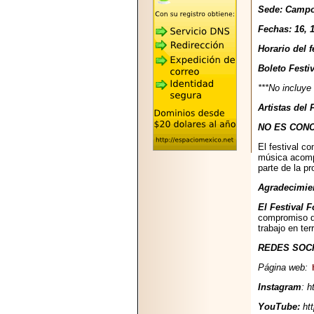
2026-05-25
Sede: Campo
"MARIACHAZO"
REÚNE A LAS
Fechas: 16, 
LEYENDAS
MARIACHI VARGAS
Horario del f
Y NUEVO
TECALITLÁN EN LA
Boleto Festi
ARENA CDMX.
***No incluye
Artistas del
NO ES CON
El festival c
2025-10-16
música acompa
ANUNCIA SECTUR
parte de la p
CDMX EL BOKSUNA
FEST: ENCUENTRO
Agradecimie
DE TRADICIONES,
CULTURA Y
El Festival 
GASTRONOMÍA
compromiso 
ENTRE MÉXICO Y
trabajo en ter
COREA DEL SUR.
REDES SOCI
Página web:
Instagram
: 
YouTube:
ht