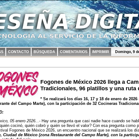
SS
CONTACTO
BÚSQUEDA
COMENTARIOS
IMPRIMIR
Domingo, 9 d
Fogones de México 2026 llega a Cam
Tradicionales, 96 platillos y una ruta 
* Se realizará los días 16, 17 y 18 de enero de 20
rante del Campo Marte), con la participación de 32 Cocineras Tradiciona
D:
ico, 05 enero 2026...-
Hay una pregunta que casi nadie hace cuando se habla 
quién cocinó, quién cobró y quién se llevó el valor? Con esa pregunta como p
tival Fogones de México 2026, un encuentro nacional que se realizará los d
 Ciudad de México (zona Restaurante del Campo Marte), con la particip