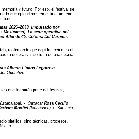
, memoria y futuro. Por eso, el festival se
ir lo que aplaudimos en estructura, con
ritorio.
canas 2026–2033, impulsado por
s Mexicanas). La sede operativa del
cio Allende 45, Colonia Del Carmen,
atal), reafirmando que aquí la cocina es el
muestra decorativa; se trata de una cocina
uis Alberto Llanos Legorreta
ctor Operativo.
les que formarán parte del festival,
(Iztapalapa). • Oaxaca:
Rosa Cecilio
árbara Montiel
(Ixtlahuaca). • San Luis
olo platillos, sino técnicas, procesos,
México.