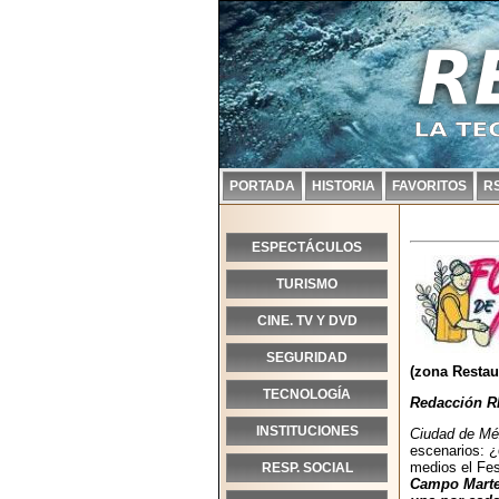
PORTADA
HISTORIA
FAVORITOS
R
ESPECTÁCULOS
TURISMO
CINE. TV Y DVD
SEGURIDAD
(zona Restau
TECNOLOGÍA
Redacción R
INSTITUCIONES
Ciudad de Méx
escenarios: ¿
medios el Fes
RESP. SOCIAL
Campo Marte,