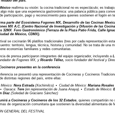
 estado del país.
México
reafirma su visión: la cocina tradicional no es espectáculo; es trabajo
algo más que una experiencia gastronómica: una palanca pública para convert
de participación, pago y reconocimiento para quienes sostienen el fogón en ter
forma parte del Ecosistema Fogones MX, Desarrollo de las Cocinas Mexi
es MX A.C. (Centro Nacional de Investigación y Difusión de las Cocina
s 32MX Foro Gastronómico (Terraza de la Plaza Patio Frida, Calle Igna
Ciudad de México, CDMX).
tival se cocinarán 96 platillos tradicionales (tres por cada representación est
uentro: territorio, lengua, técnica, historia y comunidad. No se trata de una 
iene economías familiares y redes comunitarias.
ncia de prensa participaron integrantes del equipo organizador, incluyendo a
L
fundador de Fogones MX, y
Ricardo Téllez,
socio fundador del festival y Dire
Cocineros presentes en la conferencia
nferencia se presentó una representación de Cocineras y Cocineros Tradiciona
e distintas regiones del país, entre ellas:
e México:
Nora Estrada
(Xochimilco). • Ciudad de México:
Mariana Rosales
. • Oaxaca:
Tere
(en representación de Juana Anaya). • Estado de México:
B
n Díaz
(Soledad de Graciano Sánchez)
reunirá a Cocineras y Cocineros de los 32 Estados
, quienes compartirán no s
ormas de organización comunitaria que sostienen la diversidad alimentaria de 
N GENERAL DEL FESTIVAL