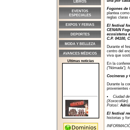
una por cada
LIBROS
Fogones de 
EVENTOS
plantea como 
ESPECIALES
reglas claras 
EXPOS Y FERIAS
El festival 
CENAIN Fogon
ecosistema e
DEPORTES
C.P. 04100, 
MODA Y BELLEZA
Durante el fes
centro del enc
AVANCES MÉDICOS
viva que sost
Ultimas noticias
En la confere
(“Nómada”), 
Cocineras y 
Durante la co
provenientes d
•
Ciudad d
(Xoxocotlán)
Potosí:
Adriá
El festival 
historias y f
INFORMACIÓ