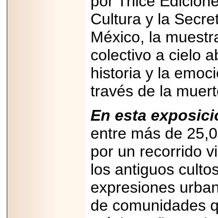
por Trilce Edicion
2025-05-23
Cultura y la Secre
¿No usas
lubricante? Esto es
lo que te estás
México, la muestr
perdiendo.
colectivo a cielo a
historia y la emoc
través de la muert
2026-07-24
En esta exposici
Especialistas
advierten que el
TDAH continúa
entre más de 25,00
subdiagnosticado en
adolescentes y
por un recorrido v
adultos, afectando el
desempeño
académico, laboral y
los antiguos culto
la calidad de vida
expresiones urba
de comunidades q