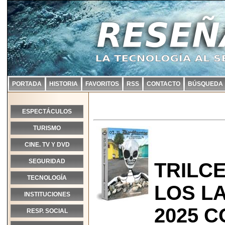
PORTADA
HISTORIA
FAVORITOS
RSS
CONTACTO
BÚSQUEDA
ESPECTÁCULOS
TURISMO
CINE. TV Y DVD
SEGURIDAD
TRILC
TECNOLOGÍA
LOS L
INSTITUCIONES
2025 C
RESP. SOCIAL