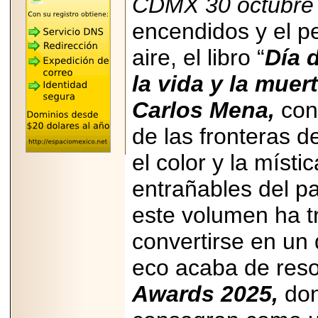
CDMX 30 octubre
"MARIACHAZO"
REÚNE A LAS
LEYENDAS
encendidos y el p
MARIACHI VARGAS
Y NUEVO
aire, el libro “
Día 
TECALITLÁN EN LA
ARENA CDMX.
la vida y la muert
Carlos Mena,
cont
de las fronteras d
2025-10-16
ANUNCIA SECTUR
el color y la míst
CDMX EL BOKSUNA
FEST: ENCUENTRO
entrañables del pa
DE TRADICIONES,
CULTURA Y
GASTRONOMÍA
este volumen ha t
ENTRE MÉXICO Y
COREA DEL SUR.
convertirse en un
eco acaba de reso
Awards 2025,
don
2026-06-18