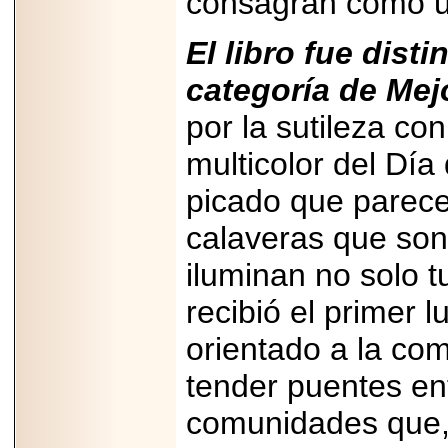
consagran como un
Disfruta el Día del
Padre con Sylvester
Stallone, Jason
El libro fue dist
Statham, Dave
Bautista y más
categoría de Mejo
hombres de acción
en Adrenalina Pura+
por la sutileza co
multicolor del Día
picado que parecen
2026-01-14
Refugio
Franciscano:
calaveras que sonr
Avances de la
reunión con el
iluminan no solo 
Gobierno de la
Ciudad de México
recibió el primer l
orientado a la co
tender puentes en
2026-06-18
G-SHOCK, EL
comunidades que, 
RELOJ CASIO
“INDESTRUCTIBLE”