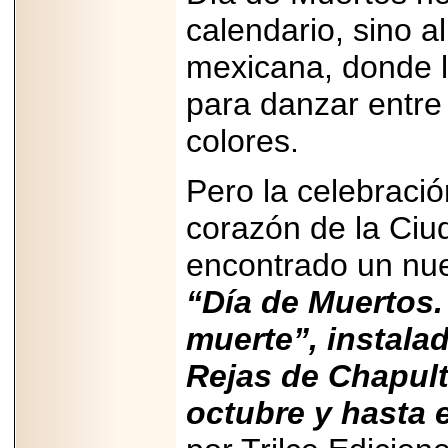
2026-
07-29
calendario, sino 
21
mexicana, donde l
para danzar entre
EDICIÓN EXPO
colores.
TORTA 2026, EN
VENUSTIANO
CARRANZA.
Pero la celebració
corazón de la Ciu
encontrado un nue
2026-07-27
NASCAR MÉXICO
“Día de Muertos. 
ACELERA HACIA
UNA NUEVA ERA
muerte”, instalad
DE CARRERAS,
MÚSICA Y
ENTRETENIMIENTO.
Rejas de Chapul
octubre y hasta 