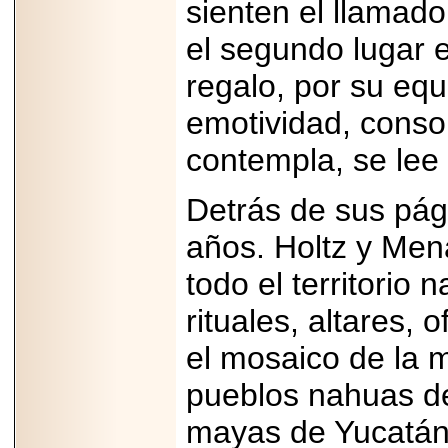
sienten el llamado
PRESENTE EN
MÉXICO.
el segundo lugar e
regalo, por su equi
emotividad, cons
2026-05-25
contempla, se lee
IDENTIFICAN
AFECTACIONES
PRODUCIDAS POR
Helicobacter pylori
Detrás de sus pág
EN CÉLULAS DEL
PÁNCREAS.
años. Holtz y Men
todo el territorio
rituales, altares
2026-05-27
el mosaico de la 
Shriners Childrens
México transforma
pueblos nahuas de
la vida de miles de
niñas y niños con
atención médica
mayas de Yucatán,
especializada sin