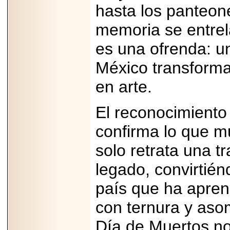
importar su
hasta los panteon
capacidad de pago.
memoria se entrel
es una ofrenda: 
2026-03-27
México transforma 
Lanza editorial
ateconqueso serie
en arte.
“Finanzas para
Infancias” para
impulsar educación
El reconocimiento
financiera de la
niñez.
confirma lo que mu
solo retrata una t
legado, convirtié
2026-05-20
país que ha apren
JULIO REGALADO
CELEBRA SU
DÉCIMA EDICIÓN
con ternura y aso
CON SÚPER
OFERTAS.
Día de Muertos no