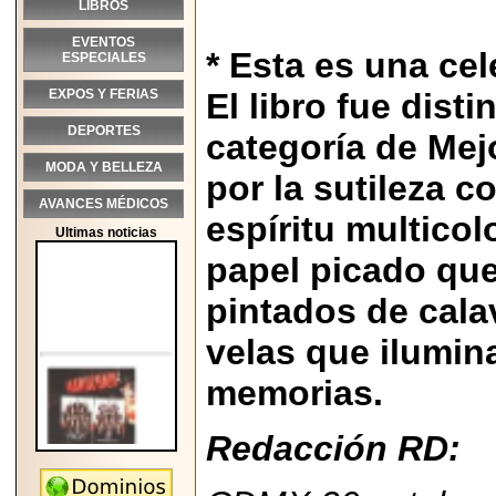
LIBROS
EVENTOS
* Esta es una cel
ESPECIALES
EXPOS Y FERIAS
El libro fue dist
DEPORTES
categoría de Mejo
MODA Y BELLEZA
por la sutileza 
AVANCES MÉDICOS
espíritu multicol
Ultimas noticias
papel picado que
pintados de cala
velas que ilumin
memorias.
Redacción RD:
2026-05-25