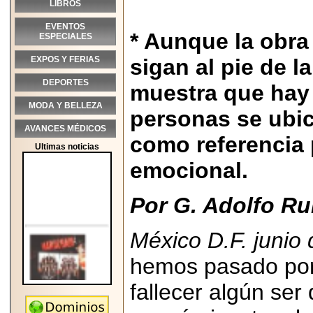
LIBROS
EVENTOS
* Aunque la obra
ESPECIALES
EXPOS Y FERIAS
sigan al pie de la
DEPORTES
muestra que hay 
MODA Y BELLEZA
personas se ubic
AVANCES MÉDICOS
como referencia p
Ultimas noticias
emocional.
Por G. Adolfo Rui
México D.F. junio 
hemos pasado por 
fallecer algún ser
2026-05-25