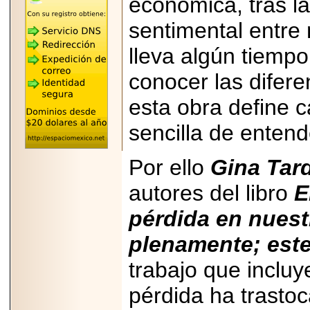
económica, tras la
"MARIACHAZO"
REÚNE A LAS
sentimental entre
LEYENDAS
MARIACHI VARGAS
Y NUEVO
lleva algún tiempo
TECALITLÁN EN LA
ARENA CDMX.
conocer las difere
esta obra define 
sencilla de entend
2025-10-16
ANUNCIA SECTUR
Por ello
Gina Tard
CDMX EL BOKSUNA
FEST: ENCUENTRO
DE TRADICIONES,
autores del libro
E
CULTURA Y
GASTRONOMÍA
pérdida en nuest
ENTRE MÉXICO Y
COREA DEL SUR.
plenamente; est
trabajo que incluy
pérdida ha trastoca
2026-06-18