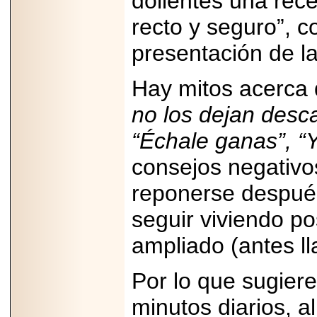
dolientes una rece
PRESENTE EN
recto y seguro”, c
MÉXICO.
presentación de la
Hay mitos acerca 
2026-05-25
no los dejan desca
IDENTIFICAN
AFECTACIONES
“Échale ganas”, “
PRODUCIDAS POR
Helicobacter pylori
EN CÉLULAS DEL
consejos negativo
PÁNCREAS.
reponerse después
seguir viviendo po
ampliado (antes l
2026-05-27
Shriners Childrens
México transforma
Por lo que sugiere
la vida de miles de
niñas y niños con
minutos diarios, 
atención médica
especializada sin