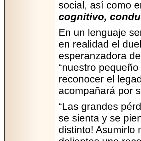
social, así como 
Disfruta el Día del
Padre con Sylvester
Stallone, Jason
cognitivo, conduc
Statham, Dave
Bautista y más
hombres de acción
En un lenguaje sen
en Adrenalina Pura+
en realidad el due
esperanzadora de 
2026-01-14
“nuestro pequeño 
Refugio
Franciscano:
reconocer el lega
Avances de la
reunión con el
acompañará por s
Gobierno de la
Ciudad de México
“Las grandes pérd
se sienta y se pie
2026-06-18
distinto! Asumirlo 
G-SHOCK, EL
RELOJ CASIO
“INDESTRUCTIBLE”