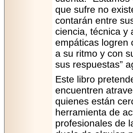
2026-
que sufre no exis
07-29
21
contarán entre sus
ciencia, técnica y
EDICIÓN EXPO
empáticas logren 
TORTA 2026, EN
VENUSTIANO
CARRANZA.
a su ritmo y con 
sus respuestas” a
Este libro preten
2026-07-27
encuentren atrave
NASCAR MÉXICO
ACELERA HACIA
UNA NUEVA ERA
quienes están cerc
DE CARRERAS,
MÚSICA Y
herramienta de ac
ENTRETENIMIENTO.
profesionales de la