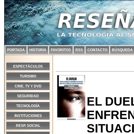
PORTADA
HISTORIA
FAVORITOS
RSS
CONTACTO
BÚSQUEDA
ESPECTÁCULOS
TURISMO
CINE. TV Y DVD
SEGURIDAD
EL DUE
TECNOLOGÍA
ENFREN
INSTITUCIONES
SITUAC
RESP. SOCIAL