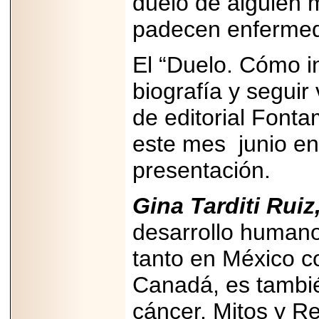
duelo de alguien 
2025-05-23
padecen enfermeda
¿No usas
lubricante? Esto es
lo que te estás
El “Duelo. Cómo in
perdiendo.
biografía y segui
de editorial Fonta
este mes
junio en
2026-07-24
presentación.
Especialistas
advierten que el
TDAH continúa
subdiagnosticado en
Gina Tarditi Ruiz
adolescentes y
adultos, afectando el
desarrollo humano
desempeño
académico, laboral y
tanto en México 
la calidad de vida
Canadá, es tambié
cáncer. Mitos y R