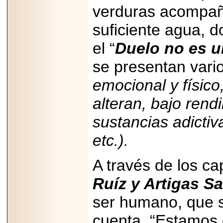
importar su
verduras acompañ
capacidad de pago.
suficiente agua, d
el “
Duelo no es 
se presentan vari
2026-03-27
Lanza editorial
ateconqueso serie
emocional y físico
“Finanzas para
Infancias” para
alteran, bajo rend
impulsar educación
financiera de la
niñez.
sustancias adicti
etc.).
A través de los cap
2026-05-20
Ruíz y Artigas S
JULIO REGALADO
CELEBRA SU
ser humano, que 
DÉCIMA EDICIÓN
CON SÚPER
OFERTAS.
cuenta. “Estamos 