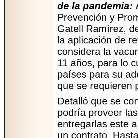
de la pandemia:
07-29
21
Prevención y Prom
Gatell Ramírez, d
EDICIÓN EXPO
la aplicación de 
TORTA 2026, EN
VENUSTIANO
considera la vacu
CARRANZA.
11 años, para lo c
países para su adq
que se requieren 
2026-07-27
NASCAR MÉXICO
ACELERA HACIA
Detalló que se con
UNA NUEVA ERA
DE CARRERAS,
MÚSICA Y
podría proveer la
ENTRETENIMIENTO.
entregarlas este 
un contrato. Hast