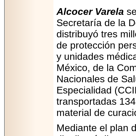
PRESENTE EN
MÉXICO.
Alcocer Varela
se
Secretaría de la 
distribuyó tres mi
2026-05-25
de protección pers
IDENTIFICAN
AFECTACIONES
y unidades médica
PRODUCIDAS POR
Helicobacter pylori
EN CÉLULAS DEL
México, de la Com
PÁNCREAS.
Nacionales de Sal
Especialidad (CC
transportadas 134
2026-05-27
Shriners Childrens
material de curaci
México transforma
la vida de miles de
niñas y niños con
Mediante el plan de
atención médica
especializada sin
importar su