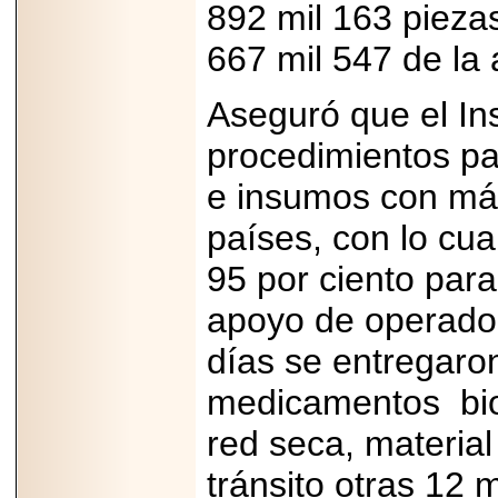
Disfruta el Día del
892 mil 163 piezas
Padre con Sylvester
Stallone, Jason
667 mil 547 de la
Statham, Dave
Bautista y más
hombres de acción
Aseguró que el In
en Adrenalina Pura+
procedimientos pa
e insumos con má
2026-01-14
países, con lo cua
Refugio
Franciscano:
Avances de la
95 por ciento par
reunión con el
Gobierno de la
apoyo de operadore
Ciudad de México
días se entregaro
medicamentos biol
red seca, material
2026-06-18
G-SHOCK, EL
RELOJ CASIO
tránsito otras 12 
“INDESTRUCTIBLE”