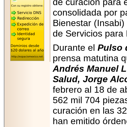
de curación para 
REÚNE A LAS
LEYENDAS
consolidada por pa
MARIACHI VARGAS
Y NUEVO
Bienestar (Insabi)
TECALITLÁN EN LA
ARENA CDMX.
de Servicios para
Durante el
Pulso 
prensa matutina 
2025-10-16
ANUNCIA SECTUR
CDMX EL BOKSUNA
Andrés Manuel Ló
FEST: ENCUENTRO
DE TRADICIONES,
Salud, Jorge Alc
CULTURA Y
GASTRONOMÍA
ENTRE MÉXICO Y
febrero al 18 de a
COREA DEL SUR.
562 mil 704 pieza
curación en las 3
han emitido órden
2026-06-18