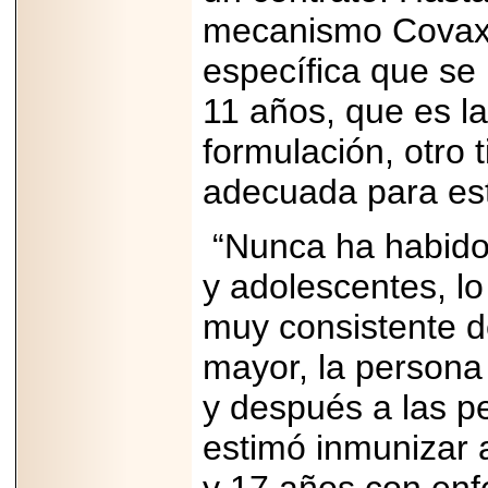
2025-05-23
mecanismo Covax 
¿No usas
lubricante? Esto es
específica que se
lo que te estás
perdiendo.
11 años, que es la
formulación, otro 
adecuada para es
2026-07-24
“Nunca ha habido 
Especialistas
advierten que el
y adolescentes, l
TDAH continúa
subdiagnosticado en
adolescentes y
muy consistente d
adultos, afectando el
desempeño
mayor, la persona
académico, laboral y
la calidad de vida
y después a las p
estimó inmunizar 