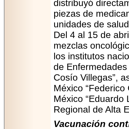
distribuyó directa
capacidad de pago.
piezas de medica
unidades de salud
Del 4 al 15 de abr
2026-03-27
Lanza editorial
mezclas oncológic
ateconqueso serie
“Finanzas para
Infancias” para
los institutos nac
impulsar educación
financiera de la
de Enfermedades R
niñez.
Cosío Villegas”, a
México “Federico
México “Eduardo L
2026-05-20
JULIO REGALADO
Regional de Alta E
CELEBRA SU
DÉCIMA EDICIÓN
CON SÚPER
Vacunación contr
OFERTAS.
2026-