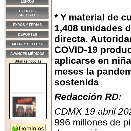
LIBROS
EVENTOS
* Y material de c
ESPECIALES
EXPOS Y FERIAS
1,408 unidades d
DEPORTES
directa. Autorid
MODA Y BELLEZA
COVID-19 produc
AVANCES MÉDICOS
aplicarse en niña
Ultimas noticias
meses la pandem
sostenida
Redacción RD:
CDMX 19 abril 20
996 millones de p
2026-05-25
"MARIACHAZO"