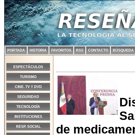
PORTADA
HISTORIA
FAVORITOS
RSS
CONTACTO
BÚSQUEDA
ESPECTÁCULOS
TURISMO
CINE. TV Y DVD
SEGURIDAD
Di
TECNOLOGÍA
Sa
INSTITUCIONES
de medicamen
RESP. SOCIAL