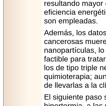
resultando mayor 
PRESENTE EN
MÉXICO.
eficiencia energé
son empleadas.
Además, los datos
2026-05-25
IDENTIFICAN
cancerosas mueren
AFECTACIONES
PRODUCIDAS POR
Helicobacter pylori
nanopartículas, lo
EN CÉLULAS DEL
PÁNCREAS.
factible para trat
los de tipo triple
quimioterapia; aun
2026-05-27
de llevarlas a la cl
Shriners Childrens
México transforma
la vida de miles de
El siguiente paso 
niñas y niños con
atención médica
hipertermia, a las
especializada sin