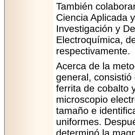
2026-
También colaboran
07-29
21
Ciencia Aplicada 
Investigación y De
EDICIÓN EXPO
Electroquímica, de
TORTA 2026, EN
VENUSTIANO
respectivamente.
CARRANZA.
Acerca de la meto
general, consistió
2026-07-27
ferrita de cobalto 
NASCAR MÉXICO
ACELERA HACIA
microscopio electr
UNA NUEVA ERA
DE CARRERAS,
MÚSICA Y
tamaño e identific
ENTRETENIMIENTO.
uniformes. Despué
determinó la magne