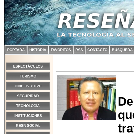
PORTADA
HISTORIA
FAVORITOS
RSS
CONTACTO
BÚSQUEDA
ESPECTÁCULOS
TURISMO
CINE. TV Y DVD
SEGURIDAD
De
TECNOLOGÍA
qu
INSTITUCIONES
tr
RESP. SOCIAL