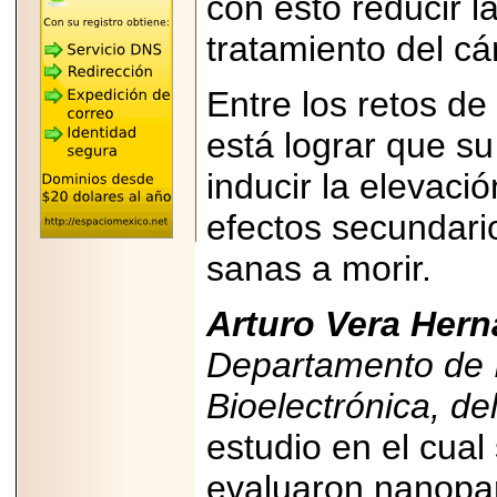
con esto reducir l
"MARIACHAZO"
REÚNE A LAS
tratamiento del cá
LEYENDAS
MARIACHI VARGAS
Y NUEVO
TECALITLÁN EN LA
Entre los retos de
ARENA CDMX.
está lograr que su
inducir la elevac
efectos secundario
2025-10-16
ANUNCIA SECTUR
sanas a morir.
CDMX EL BOKSUNA
FEST: ENCUENTRO
DE TRADICIONES,
CULTURA Y
Arturo Vera Hern
GASTRONOMÍA
ENTRE MÉXICO Y
Departamento de I
COREA DEL SUR.
Bioelectrónica, de
estudio en el cual 
evaluaron nanopar
2026-06-18