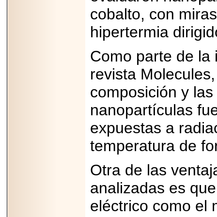
Disfruta el Día del
cobalto, con mira
Padre con Sylvester
Stallone, Jason
Statham, Dave
hipertermia dirigi
Bautista y más
hombres de acción
en Adrenalina Pura+
Como parte de la i
revista Molecules,
composición y las 
2026-01-14
Refugio
nanopartículas fu
Franciscano:
Avances de la
expuestas a radia
reunión con el
Gobierno de la
Ciudad de México
temperatura de for
Otra de las ventaj
analizadas es que
2026-06-18
G-SHOCK, EL
eléctrico como el 
RELOJ CASIO
“INDESTRUCTIBLE”