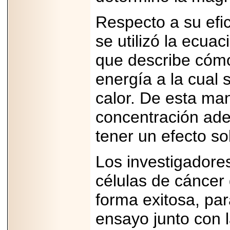
2025-05-23
Respecto a su efi
¿No usas
lubricante? Esto es
lo que te estás
se utilizó la ecua
perdiendo.
que describe cómo
energía a la cual 
calor. De esta man
2026-07-24
concentración ade
Especialistas
advierten que el
tener un efecto so
TDAH continúa
subdiagnosticado en
adolescentes y
Los investigadores
adultos, afectando el
desempeño
académico, laboral y
células de cáncer
la calidad de vida
forma exitosa, par
ensayo junto con 