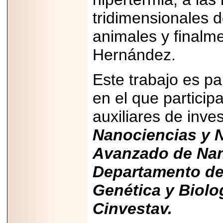
importar su
capacidad de pago.
tridimensionales 
animales y final
Hernández.
2026-03-27
Lanza editorial
Este trabajo es pa
ateconqueso serie
“Finanzas para
Infancias” para
en el que particip
impulsar educación
financiera de la
auxiliares de inve
niñez.
Nanociencias y N
Avanzado de Nano
Departamento de 
2026-05-20
JULIO REGALADO
Genética y Biolo
CELEBRA SU
DÉCIMA EDICIÓN
Cinvestav.
CON SÚPER
OFERTAS.