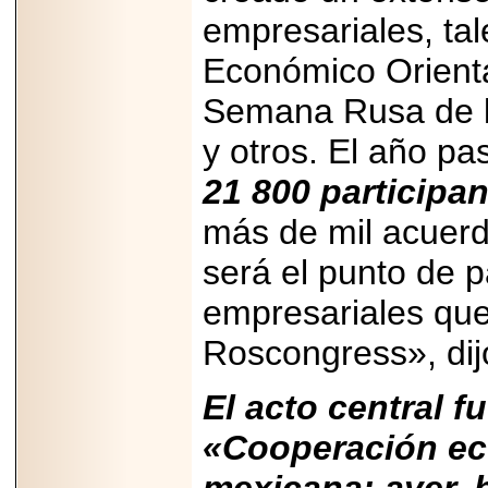
2025-05-23
empresariales, ta
¿No usas
lubricante? Esto es
lo que te estás
Económico Oriental
perdiendo.
Semana Rusa de la
y otros. El año pa
21 800 participa
2026-07-24
más de mil acuerd
Especialistas
advierten que el
será el punto de 
TDAH continúa
subdiagnosticado en
empresariales que 
adolescentes y
adultos, afectando el
desempeño
Roscongress», di
académico, laboral y
la calidad de vida
El acto central f
«Cooperación ec