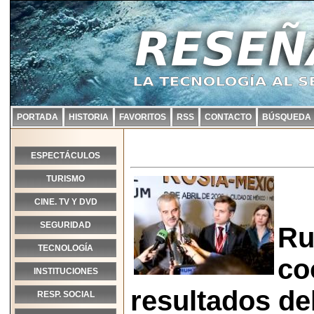
PORTADA
HISTORIA
FAVORITOS
RSS
CONTACTO
BÚSQUEDA
ESPECTÁCULOS
TURISMO
CINE. TV Y DVD
SEGURIDAD
Ru
TECNOLOGÍA
co
INSTITUCIONES
resultados de
RESP. SOCIAL