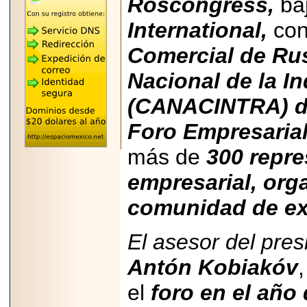
Roscongress,
ba
REÚNE A LAS
LEYENDAS
International,
con
MARIACHI VARGAS
Y NUEVO
TECALITLÁN EN LA
Comercial de Rus
ARENA CDMX.
Nacional de la I
(CANACINTRA) d
Foro Empresaria
2025-10-16
ANUNCIA SECTUR
más de
300 repre
CDMX EL BOKSUNA
FEST: ENCUENTRO
DE TRADICIONES,
empresarial, or
CULTURA Y
GASTRONOMÍA
comunidad de ex
ENTRE MÉXICO Y
COREA DEL SUR.
El asesor del pres
Antón Kobiakóv
el
foro en el año 
2026-06-18
Disfruta el Día del