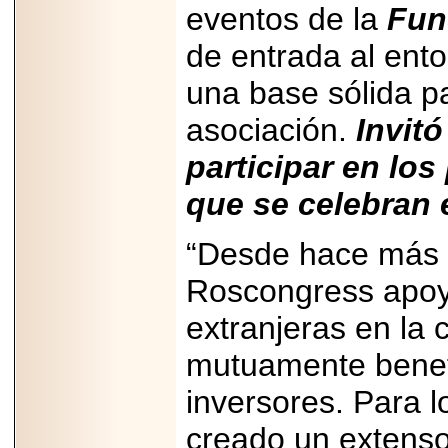
07-29
eventos de la
Fun
21
de entrada al ento
una base sólida p
EDICIÓN EXPO
asociación.
Invit
TORTA 2026, EN
VENUSTIANO
CARRANZA.
participar en los
que se celebran 
“Desde hace más 
2026-07-27
Roscongress apoy
NASCAR MÉXICO
ACELERA HACIA
UNA NUEVA ERA
extranjeras en la
DE CARRERAS,
MÚSICA Y
mutuamente benefi
ENTRETENIMIENTO.
inversores. Para l
creado un extens