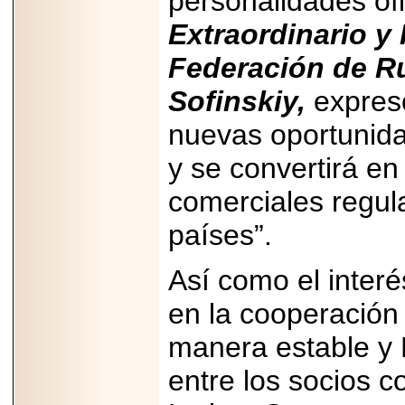
personalidades ofi
MÉXICO.
Extraordinario y 
Federación de Ru
Sofinskiy,
expresó
2026-05-25
nuevas oportunida
IDENTIFICAN
AFECTACIONES
PRODUCIDAS POR
y se convertirá e
Helicobacter pylori
EN CÉLULAS DEL
comerciales regul
PÁNCREAS.
países”.
Así como el inter
2026-05-27
en la cooperación
Shriners Childrens
México transforma
manera estable y 
la vida de miles de
niñas y niños con
atención médica
entre los socios 
especializada sin
importar su