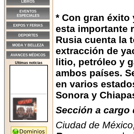
LIBROS
EVENTOS
* Con gran éxito
ESPECIALES
EXPOS Y FERIAS
esta importante 
DEPORTES
Rusia cuenta la 
MODA Y BELLEZA
extracción de ya
AVANCES MÉDICOS
litio, petróleo y 
Ultimas noticias
ambos países. Se
en varios estad
Sonora y Chiapa
Sección a cargo 
Ciudad de México,
2026-05-25
"MARIACHAZO"