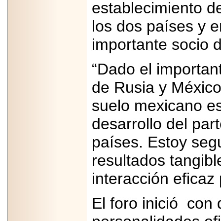
establecimiento de
Padre con Sylvester
Stallone, Jason
Statham, Dave
los dos países y 
Bautista y más
hombres de acción
importante socio 
en Adrenalina Pura+
“Dado el important
de Rusia y México,
2026-01-14
Refugio
suelo mexicano es
Franciscano:
Avances de la
desarrollo del par
reunión con el
Gobierno de la
países. Estoy seg
Ciudad de México
resultados tangibl
interacción eficaz
2026-06-18
G-SHOCK, EL
El foro inició con
RELOJ CASIO
“INDESTRUCTIBLE”
PRESENTE EN