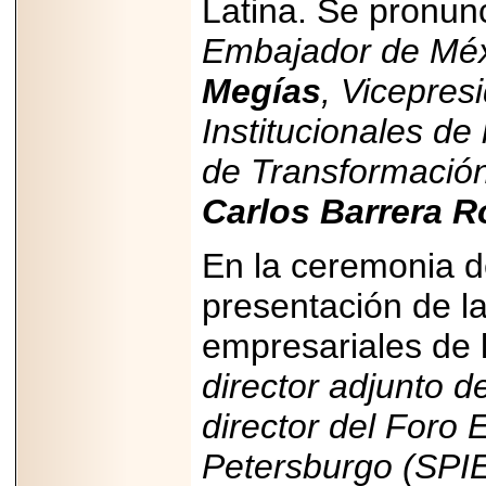
Latina. Se pronun
capacidad de pago.
Embajador de Méx
Megías
, Vicepres
2026-03-27
Institucionales de
Lanza editorial
ateconqueso serie
de Transformaci
“Finanzas para
Infancias” para
Carlos Barrera 
impulsar educación
financiera de la
niñez.
En la ceremonia de
presentación de la
empresariales de
2026-05-20
director adjunto 
JULIO REGALADO
CELEBRA SU
director del Foro
DÉCIMA EDICIÓN
CON SÚPER
OFERTAS.
Petersburgo (SPI
2026-