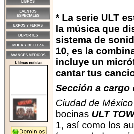
LIBROS
EVENTOS
* La serie ULT e
ESPECIALES
EXPOS Y FERIAS
la música que di
DEPORTES
sistema de soni
MODA Y BELLEZA
10, es la combina
AVANCES MÉDICOS
incluye un micró
Ultimas noticias
cantar tus cancio
Sección a cargo 
Ciudad de México 
bocinas
ULT TOWE
1, así como los a
2026-05-25
"MARIACHAZO"