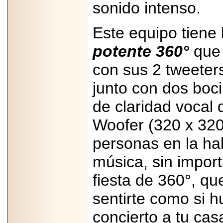
Disfruta el Día del
sonido intenso.
Padre con Sylvester
Stallone, Jason
Statham, Dave
Este equipo tiene
Bautista y más
hombres de acción
en Adrenalina Pura+
potente 360°
que 
con sus 2 tweeters
junto con dos boc
2026-01-14
de claridad vocal
Refugio
Franciscano:
Avances de la
Woofer (320 x 320
reunión con el
Gobierno de la
personas en la hab
Ciudad de México
música, sin impor
fiesta de 360°, qu
sentirte como si h
2026-06-18
G-SHOCK, EL
RELOJ CASIO
concierto a tu cas
“INDESTRUCTIBLE”