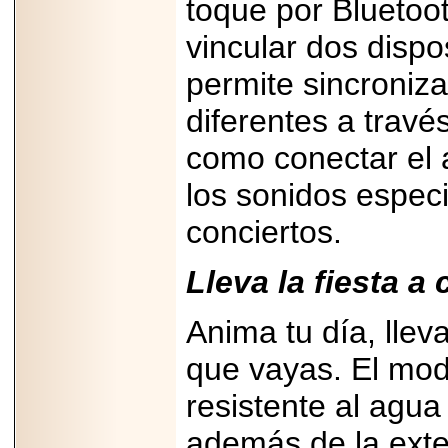
toque por Bluetoo
capacidad de pago.
vincular dos dispo
permite sincroniz
diferentes a travé
2026-03-27
Lanza editorial
ateconqueso serie
como conectar el a
“Finanzas para
Infancias” para
los sonidos especi
impulsar educación
financiera de la
niñez.
conciertos.
Lleva la fiesta a
Anima tu día, llev
2026-05-20
JULIO REGALADO
que vayas. El mod
CELEBRA SU
DÉCIMA EDICIÓN
resistente al agua 
CON SÚPER
OFERTAS.
además de la ext
2026-