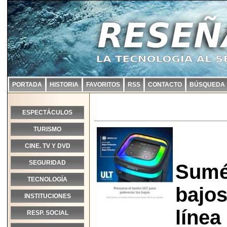
PORTADA
HISTORIA
FAVORITOS
RSS
CONTACTO
BÚSQUEDA
ESPECTÁCULOS
TURISMO
CINE. TV Y DVD
SEGURIDAD
Sumé
TECNOLOGÍA
bajos
INSTITUCIONES
línea
RESP. SOCIAL