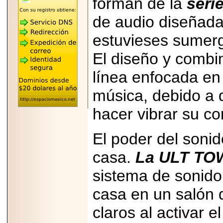
forman de la
ser
REÚNE A LAS
LEYENDAS
de audio diseñada
MARIACHI VARGAS
Y NUEVO
estuvieses sumergi
TECALITLÁN EN LA
ARENA CDMX.
El diseño y combi
línea enfocada en 
música, debido a 
2025-10-16
ANUNCIA SECTUR
hacer vibrar su co
CDMX EL BOKSUNA
FEST: ENCUENTRO
DE TRADICIONES,
El poder del sonid
CULTURA Y
GASTRONOMÍA
ENTRE MÉXICO Y
casa.
La ULT TO
COREA DEL SUR.
sistema de sonido 
casa en un salón d
claros al activar e
2026-06-18