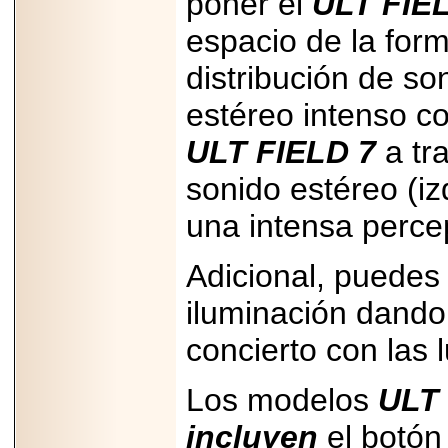
poner el
ULT FIE
2025-05-23
¿No usas
espacio de la form
lubricante? Esto es
lo que te estás
distribución de so
perdiendo.
estéreo intenso c
ULT FIELD 7
a tr
sonido estéreo (iz
2026-07-24
una intensa perce
Especialistas
advierten que el
TDAH continúa
Adicional, puedes
subdiagnosticado en
adolescentes y
adultos, afectando el
iluminación dando
desempeño
académico, laboral y
concierto con las 
la calidad de vida
Los modelos
ULT
incluyen
el botón