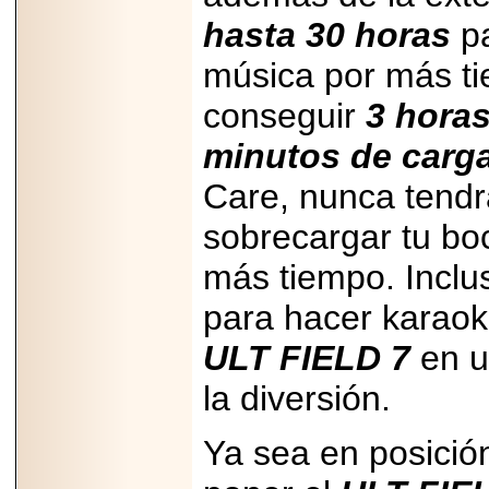
07-29
hasta 30 horas
pa
21
música por más ti
conseguir
3 hora
EDICIÓN EXPO
TORTA 2026, EN
minutos de carga
VENUSTIANO
CARRANZA.
Care, nunca tendr
sobrecargar tu boc
más tiempo. Inclu
2026-07-27
para hacer karaoke
NASCAR MÉXICO
ACELERA HACIA
UNA NUEVA ERA
ULT FIELD 7
en u
DE CARRERAS,
MÚSICA Y
la diversión.
ENTRETENIMIENTO.
Ya sea en posición