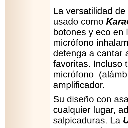
PRESENTE EN
MÉXICO.
La versatilidad d
usado como
Kara
botones y eco en 
2026-05-25
micrófono inhalam
IDENTIFICAN
AFECTACIONES
detenga a cantar 
PRODUCIDAS POR
Helicobacter pylori
EN CÉLULAS DEL
favoritas. Incluso
PÁNCREAS.
micrófono (alámbr
amplificador.
Su diseño con asa
2026-05-27
Shriners Childrens
México transforma
cualquier lugar, a
la vida de miles de
niñas y niños con
salpicaduras. La
atención médica
especializada sin
importar su