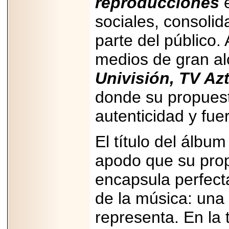
reproducciones
e
capacidad de pago.
sociales, consoli
parte del público.
medios de gran a
2026-03-27
Lanza editorial
Univisión, TV Az
ateconqueso serie
“Finanzas para
Infancias” para
donde su propuest
impulsar educación
financiera de la
autenticidad y fuer
niñez.
El título del álbu
apodo que su propi
encapsula perfect
2026-05-20
JULIO REGALADO
CELEBRA SU
de la música: una
DÉCIMA EDICIÓN
CON SÚPER
representa. En la 
OFERTAS.
2026-