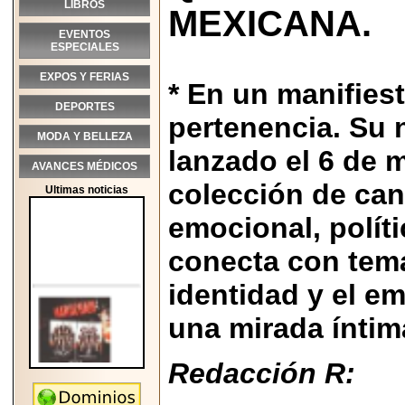
LIBROS
MEXICANA.
EVENTOS
ESPECIALES
EXPOS Y FERIAS
* En un manifiest
DEPORTES
pertenencia. Su 
MODA Y BELLEZA
lanzado el 6 de 
AVANCES MÉDICOS
colección de can
Ultimas noticias
emocional, polí
conecta con tema
identidad y el 
una mirada íntim
Redacción R:
2026-05-25
"MARIACHAZO"