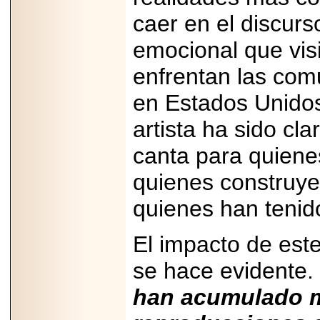
PRESENTE EN
MÉXICO.
caer en el discurso
emocional que visi
enfrentan las com
2026-05-25
en Estados Unidos
IDENTIFICAN
AFECTACIONES
artista ha sido cla
PRODUCIDAS POR
Helicobacter pylori
canta para quiene
EN CÉLULAS DEL
PÁNCREAS.
quienes construye
quienes han tenid
El impacto de este
2026-05-27
Shriners Childrens
se hace evidente.
México transforma
la vida de miles de
niñas y niños con
han acumulado m
atención médica
especializada sin
importar su