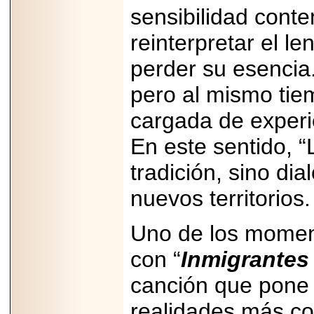
Disfruta el Día del
sensibilidad con
Padre con Sylvester
Stallone, Jason
Statham, Dave
reinterpretar el l
Bautista y más
hombres de acción
perder su esencia
en Adrenalina Pura+
pero al mismo tiem
cargada de experie
2026-01-14
En este sentido, 
Refugio
Franciscano:
tradición, sino dia
Avances de la
reunión con el
Gobierno de la
nuevos territorios.
Ciudad de México
Uno de los momen
con “
Inmigrantes 
2026-06-18
canción que pone 
G-SHOCK, EL
RELOJ CASIO
realidades más co
“INDESTRUCTIBLE”