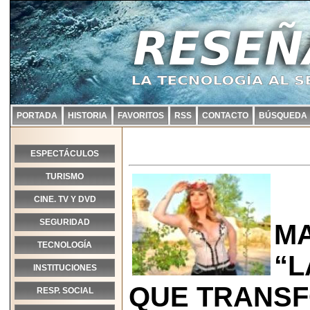
PORTADA
HISTORIA
FAVORITOS
RSS
CONTACTO
BÚSQUEDA
ESPECTÁCULOS
TURISMO
CINE. TV Y DVD
SEGURIDAD
MA
TECNOLOGÍA
“L
INSTITUCIONES
QUE TRANSF
RESP. SOCIAL