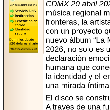
CDMX 20 abril 20
REÚNE A LAS
LEYENDAS
música regional 
MARIACHI VARGAS
Y NUEVO
TECALITLÁN EN LA
fronteras, la arti
ARENA CDMX.
con un proyecto q
nuevo álbum “La M
2026, no solo es 
2025-10-16
ANUNCIA SECTUR
CDMX EL BOKSUNA
declaración emoci
FEST: ENCUENTRO
DE TRADICIONES,
humana que conec
CULTURA Y
GASTRONOMÍA
la identidad y el
ENTRE MÉXICO Y
COREA DEL SUR.
una mirada íntima
El disco se const
A través de una f
2026-06-18