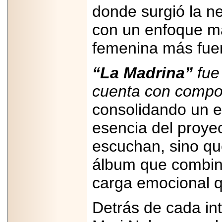
2025-05-23
donde surgió la ne
¿No usas
lubricante? Esto es
con un enfoque má
lo que te estás
perdiendo.
femenina más fuer
“La Madrina”
fue
cuenta con compo
2026-07-24
consolidando un e
Especialistas
advierten que el
esencia del proye
TDAH continúa
subdiagnosticado en
adolescentes y
escuchan, sino que
adultos, afectando el
desempeño
álbum que combina
académico, laboral y
la calidad de vida
carga emocional q
Detrás de cada int