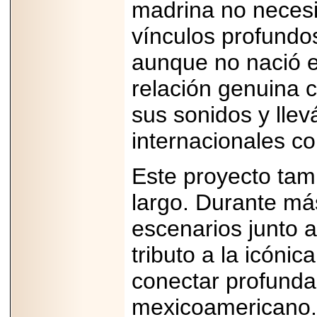
madrina no necesi
07-29
21
vínculos profundo
aunque no nació e
EDICIÓN EXPO
relación genuina 
TORTA 2026, EN
VENUSTIANO
sus sonidos y lle
CARRANZA.
internacionales c
Este proyecto tam
2026-07-27
largo. Durante más
NASCAR MÉXICO
ACELERA HACIA
escenarios junto 
UNA NUEVA ERA
DE CARRERAS,
MÚSICA Y
tributo a la icónic
ENTRETENIMIENTO.
conectar profunda
mexicoamericano. 