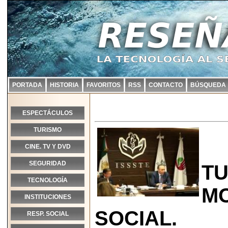
PORTADA
HISTORIA
FAVORITOS
RSS
CONTACTO
BÚSQUEDA
ESPECTÁCULOS
TURISMO
CINE. TV Y DVD
SEGURIDAD
TU
TECNOLOGÍA
MO
INSTITUCIONES
SOCIAL.
RESP. SOCIAL