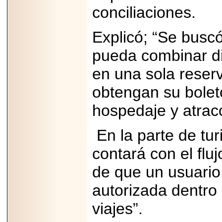
PRESENTE EN
conciliaciones.
MÉXICO.
Explicó; “Se busc
pueda combinar di
en una sola reser
2026-05-25
IDENTIFICAN
AFECTACIONES
obtengan su boleto
PRODUCIDAS POR
Helicobacter pylori
hospedaje y atrac
EN CÉLULAS DEL
PÁNCREAS.
En la parte de tu
contará con el flu
de que un usuario 
2026-05-27
Shriners Childrens
autorizada dentro
México transforma
la vida de miles de
niñas y niños con
viajes”.
atención médica
especializada sin