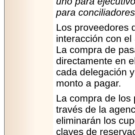
uno para ejecutiv
2025-05-23
para conciliadores
¿No usas
lubricante? Esto es
lo que te estás
perdiendo.
Los proveedores d
interacción con e
La compra de pasa
directamente en e
2026-07-24
cada delegación y
Especialistas
advierten que el
TDAH continúa
monto a pagar.
subdiagnosticado en
adolescentes y
adultos, afectando el
La compra de los 
desempeño
académico, laboral y
la calidad de vida
través de la age
eliminarán los cup
claves de reservac