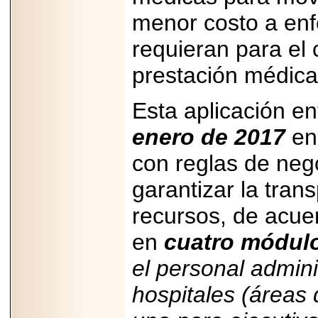
2026-
menor costo a enf
07-29
21
requieran para el 
prestación médica
EDICIÓN EXPO
TORTA 2026, EN
Esta aplicación en
VENUSTIANO
CARRANZA.
enero de 2017
en 
con reglas de neg
garantizar la trans
2026-07-27
recursos, de acuer
NASCAR MÉXICO
ACELERA HACIA
UNA NUEVA ERA
en
cuatro módul
DE CARRERAS,
MÚSICA Y
el personal admini
ENTRETENIMIENTO.
hospitales (áreas 