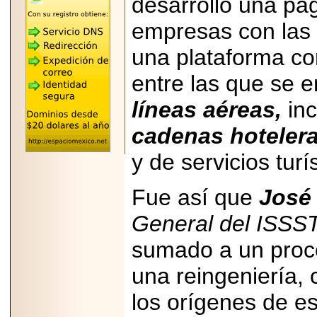
desarrolló una pá
"MARIACHAZO"
REÚNE A LAS
empresas con las c
LEYENDAS
MARIACHI VARGAS
Y NUEVO
una plataforma c
TECALITLÁN EN LA
ARENA CDMX.
entre las que se 
líneas aéreas,
inc
cadenas hoteler
2025-10-16
y de servicios turí
ANUNCIA SECTUR
CDMX EL BOKSUNA
FEST: ENCUENTRO
DE TRADICIONES,
Fue así que
José
CULTURA Y
GASTRONOMÍA
General del ISSS
ENTRE MÉXICO Y
COREA DEL SUR.
sumado a un proce
una reingeniería, 
los orígenes de es
2026-06-18