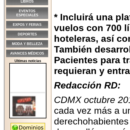
LIBROS
EVENTOS
* Incluirá una p
ESPECIALES
EXPOS Y FERIAS
vuelos con 700 l
DEPORTES
hoteleras, así c
MODA Y BELLEZA
También desarrol
AVANCES MÉDICOS
Pacientes para t
Ultimas noticias
requieran y entra
Redacción RD:
CDMX octubre 20
cada vez más a u
derechohabientes 
2026-05-25