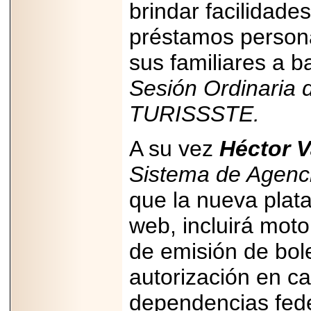
brindar facilidade
Disfruta el Día del
Padre con Sylvester
Stallone, Jason
préstamos persona
Statham, Dave
Bautista y más
sus familiares a b
hombres de acción
en Adrenalina Pura+
Sesión Ordinaria 
TURISSSTE.
2026-01-14
A su vez
Héctor V
Refugio
Franciscano:
Sistema de Agenc
Avances de la
reunión con el
Gobierno de la
que la nueva plat
Ciudad de México
web, incluirá mot
de emisión de bole
autorización en ca
2026-06-18
G-SHOCK, EL
dependencias fede
RELOJ CASIO
“INDESTRUCTIBLE”