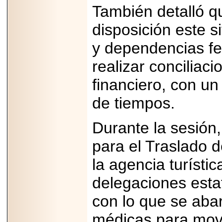
importar su
También detalló q
capacidad de pago.
disposición este s
y dependencias fed
realizar conciliac
2026-03-27
Lanza editorial
ateconqueso serie
financiero, con un
“Finanzas para
Infancias” para
de tiempos.
impulsar educación
financiera de la
niñez.
Durante la sesión,
para el Traslado d
la agencia turístic
2026-05-20
delegaciones estat
JULIO REGALADO
CELEBRA SU
con lo que se aba
DÉCIMA EDICIÓN
CON SÚPER
OFERTAS.
médicas para movi