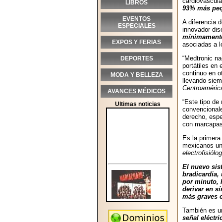
cardiovascula
LIBROS
93% más pe
EVENTOS
A diferencia 
ESPECIALES
innovador dis
mínimamente 
EXPOS Y FERIAS
asociadas a l
“Medtronic na
DEPORTES
portátiles en
continuo en o
MODA Y BELLEZA
llevando siem
Centroaméric
AVANCES MÉDICOS
“Este tipo de
Ultimas noticias
convencionale
derecho, espe
con marcapas
Es la primera
mexicanos una
electrofisiólo
El nuevo sis
bradicardia, 
por minuto, 
derivar en s
más graves 
También es u
señal eléctr