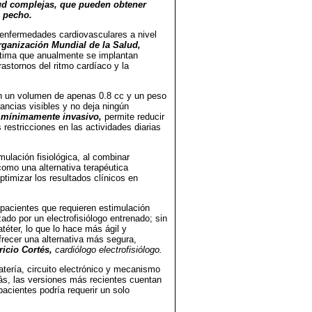
ud complejas, que pueden obtener
l pecho.
 enfermedades cardiovasculares a nivel
rganización Mundial de la Salud,
stima que anualmente se implantan
trastornos del ritmo cardíaco y la
Con un volumen de apenas 0.8 cc y un peso
ancias visibles y no deja ningún
 mínimamente invasivo,
permite reducir
estricciones en las actividades diarias
mulación fisiológica, al combinar
como una alternativa terapéutica
ptimizar los resultados clínicos en
 pacientes que requieren estimulación
do por un electrofisiólogo entrenado; sin
éter, lo que lo hace más ágil y
frecer una alternativa más segura,
icio Cortés,
cardiólogo electrofisiólogo.
ería, circuito electrónico y mecanismo
más, las versiones más recientes cuentan
pacientes podría requerir un solo