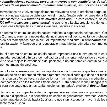
o complicaciones venosas, personas mayores o con condiciones de sal
ficios de un procedimiento mínimamente invasivo, sin incisiones en e
innovaciones se vuelven especialmente relevantes ante la creciente carga de
son la principal causa de defunción en el mundo. Según estimaciones de la
O
roximadamente
17.9 millones de muertes cada año
. En este contexto, se e
600 mil marcapasos a nivel global
, lo que refleja la alta prevalencia de los 
soluciones terapéuticas menos invasivas, seguras y eficaces.
te sistema de estimulación sin cables redefine la experiencia del paciente. 
 2 gramos, elimina la necesidad de incisiones en el pecho, evitando protuber
físico del marcapasos bajo la piel. Al implantarse mediante un
procedimiento
hospitalización y favorece una recuperación más rápida, cómoda y con menos r
te.
do, el sistema de estimulación sin cables representa una nueva era en la esti
anzada, seguridad clínica y comodidad para el paciente, reforzando su valor 
e no solo mejora la experiencia del paciente, sino que también contribuye a o
eren estimulación cardíaca.
 tecnología representa un cambio importante en la forma en la que tratamos a
implantación es un procedimiento altamente especializado que debe ser realiza
ias a su diseño, se lleva a cabo de forma mínimamente invasiva mediante cat
 comparación con los métodos tradicionales. Esto permite reducir riesgos y o
 para pacientes que antes tenían opciones limitadas”, explicó el
doctor Maur
 tamaño ultra compacto, este marcapasos integra todos sus componentes: bat
en un solo dispositivo, sin necesidad de cables ni generadores externos. Ade
ía de larga duración de hasta 16 años, lo que significa que la mayoría de los 
rante toda su vida.