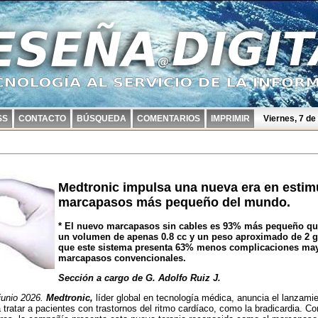
SS
CONTACTO
BÚSQUEDA
COMENTARIOS
IMPRIMIR
Viernes, 7 d
Medtronic impulsa una nueva era en estimu
marcapasos más pequeño del mundo.
* El nuevo marcapasos sin cables es 93% más pequeño que 
un volumen de apenas 0.8 cc y un peso aproximado de 2 g
que este sistema presenta 63% menos complicaciones ma
marcapasos convencionales.
Sección a cargo de G. Adolfo Ruiz J.
unio 2026.
Medtronic,
líder global en tecnología médica, anuncia el lanza
 tratar a pacientes con trastornos del ritmo cardíaco, como la bradicardia. Co