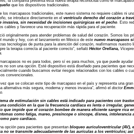
res, la compañía presenta esta nueva terapia reconocida como el marcapas
queño
que los dispositivos tradicionales.
de los marcapasos tradicionales, este nuevo sistema no requiere cables ni u
eño, se introduce directamente en el
ventrículo derecho del corazón
a trav
invasiva, sin necesidad de incisiones quirúrgicas en el pecho
. Esto re
os cables y favorece una recuperación más rápida para el paciente.
ció originalmente para atender problemas de salud del corazón. Somos los p
 el mundo y hoy, con el lanzamiento en México de este
nuevo marcapasos si
tras tecnologías de punta para la atención del corazón, reafirmamos nuestro l
pre la terapia correcta al paciente correcto”, señaló
Héctor Orellana,
Vicepre
a.
 marcapasos no es para todos, pero sí es para muchos, ya que puede ayudar
s no son una opción. Esté dispositivo está diseñado para pacientes que nece
cialmente cuando buscamos evitar riesgos relacionados con los cables o cu
os convencionales.
 vez que se colocan este tipo de marcapaso en el país y representa una gran 
 alternativa más segura, moderna y menos invasiva”, afirmó el
doctor
Emma
go.
tema de estimulación sin cables está indicado para pacientes con trasto
una condición en la que la frecuencia cardíaca es lenta o irregular, gen
lo que impide que el corazón bombee de manera eficiente sangre rica e
íntomas como fatiga, mareo, presíncope o síncope, disnea, intolerancia 
como paro cardíaco.
na opción para pacientes que presentan
bloqueo auriculoventricular (AV),
ica no se transmite adecuadamente de las aurículas a los ventrículos; as