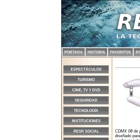
PORTADA
HISTORIA
FAVORITOS
R
ESPECTÁCULOS
TURISMO
CINE. TV Y DVD
SEGURIDAD
TECNOLOGÍA
INSTITUCIONES
CDMX 08 de j
RESP. SOCIAL
diseñado para