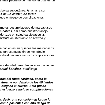
os más pequeño del mundo, el cual es un
na bolsa subcutánea. Gracias a su
és de un catéter, de forma
duce el riesgo de complicaciones
rimeros desarrolladores de marcapasos
n cables,
así como nuestro trabajo
iderazgo en salud cardiovascular,
sidente de Medtronic en México y
 a pacientes en quienes los marcapasos
sitan estimulación del ventrículo
ando el paciente ya tuvo complicaciones
oportunidad para ofrecer a los pacientes
nuel Sánchez
, cardiólogo
rnos del ritmo cardíaco, como la
eralmente por debajo de los 60 latidos
n oxígeno al cuerpo. Esto puede
al esfuerzo e incluso complicaciones
es decir, una condición en la que la
í como pacientes con alto riesgo de