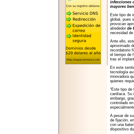
2026-05-25
infecciones 
"MARIACHAZO"
mayores bene
REÚNE A LAS
Este tipo de 
LEYENDAS
global, pues 
MARIACHI VARGAS
provocan ap
Y NUEVO
alrededor
de 
TECALITLÁN EN LA
necesidad de 
ARENA CDMX.
Ante ello, es
aproximado de
recordatorio 
el tiempo de 
tras el implan
2025-10-16
En este senti
ANUNCIA SECTUR
tecnología av
CDMX EL BOKSUNA
innovadora qu
FEST: ENCUENTRO
quienes requi
DE TRADICIONES,
CULTURA Y
“Este tipo de
GASTRONOMÍA
cardíaca. Su 
ENTRE MÉXICO Y
embargo, grac
COREA DEL SUR.
controlado en
especialmente
A pesar de su
de fijación, 
con una bater
dispositivo du