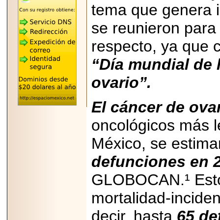
tema que genera in
REÚNE A LAS
LEYENDAS
MARIACHI VARGAS
se reunieron para 
Y NUEVO
TECALITLÁN EN LA
respecto, ya que
ARENA CDMX.
“Día mundial de 
ovario”.
2025-10-16
El cáncer de ova
ANUNCIA SECTUR
CDMX EL BOKSUNA
FEST: ENCUENTRO
oncológicos más l
DE TRADICIONES,
CULTURA Y
México, se estim
GASTRONOMÍA
ENTRE MÉXICO Y
COREA DEL SUR.
defunciones en 
GLOBOCAN.¹ Esto s
mortalidad-inciden
decir, hasta
65 de
2026-06-18