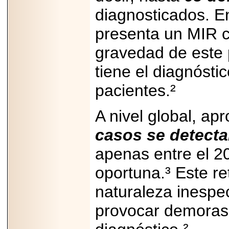
Disfruta el Día del
Padre con Sylvester
diagnosticados. 
Stallone, Jason
Statham, Dave
presenta un MIR c
Bautista y más
hombres de acción
en Adrenalina Pura+
gravedad de este 
tiene el diagnósti
pacientes.²
2026-01-14
Refugio
A nivel global, a
Franciscano:
Avances de la
reunión con el
casos se detectan
Gobierno de la
Ciudad de México
apenas entre el 2
oportuna.³ Este re
naturaleza inespe
2026-06-18
provocar demoras 
G-SHOCK, EL
RELOJ CASIO
“INDESTRUCTIBLE”