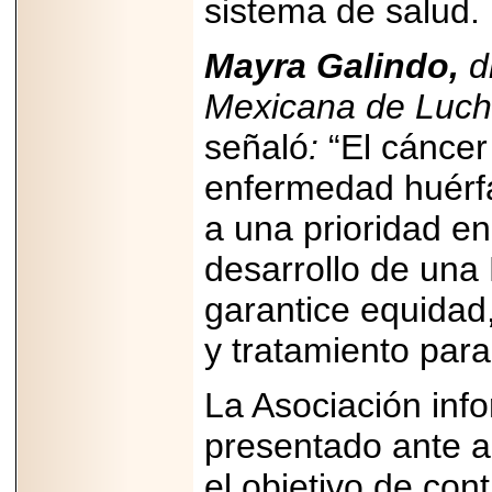
sistema de salud.
capacidad de pago.
Mayra Galindo,
d
Mexicana de Luch
2026-03-27
señaló
:
“El cáncer
Lanza editorial
ateconqueso serie
“Finanzas para
enfermedad huérfa
Infancias” para
impulsar educación
a una prioridad e
financiera de la
niñez.
desarrollo de una
garantice equidad,
y tratamiento para
2026-05-20
JULIO REGALADO
La Asociación inf
CELEBRA SU
DÉCIMA EDICIÓN
presentado ante a
CON SÚPER
OFERTAS.
el objetivo de cont
2026-