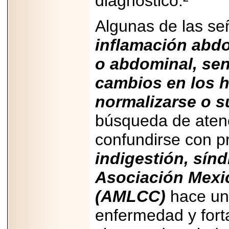
diagnóstico.²
PRESENTE EN
MÉXICO.
Algunas de las se
inflamación abdo
o abdominal, se
2026-05-25
IDENTIFICAN
cambios en los h
AFECTACIONES
PRODUCIDAS POR
normalizarse o 
Helicobacter pylori
EN CÉLULAS DEL
PÁNCREAS.
búsqueda de aten
confundirse con p
indigestión, sínd
Asociación Mexi
2026-05-27
Shriners Childrens
México transforma
(AMLCC)
hace un 
la vida de miles de
niñas y niños con
enfermedad y forta
atención médica
especializada sin
importar su