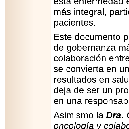
esta enfermedad 
2025-05-23
¿No usas
más integral, part
lubricante? Esto es
lo que te estás
pacientes.
perdiendo.
Este documento p
de gobernanza má
colaboración entre
2026-07-24
Especialistas
se convierta en u
advierten que el
TDAH continúa
resultados en salu
subdiagnosticado en
adolescentes y
adultos, afectando el
deja de ser un pr
desempeño
académico, laboral y
en una responsabil
la calidad de vida
Asimismo la
Dra. 
oncología y colab