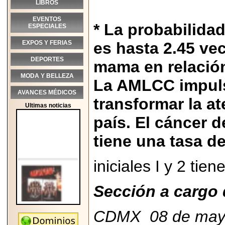
LIBROS
EVENTOS
* La probabilida
ESPECIALES
EXPOS Y FERIAS
es hasta 2.45 ve
DEPORTES
mama en relació
MODA Y BELLEZA
La AMLCC impulsa
AVANCES MÉDICOS
transformar la a
Ultimas noticias
país. El cáncer d
tiene una tasa d
iniciales I y 2 ti
Sección a cargo 
CDMX 08 de may
2026-05-25
"MARIACHAZO"