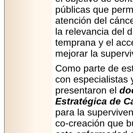
07-29
públicas que perm
21
atención del cánce
la relevancia del 
EDICIÓN EXPO
TORTA 2026, EN
temprana y el acce
VENUSTIANO
CARRANZA.
mejorar la supervi
Como parte de est
con especialistas 
2026-07-27
NASCAR MÉXICO
presentaron el
do
ACELERA HACIA
UNA NUEVA ERA
DE CARRERAS,
Estratégica de C
MÚSICA Y
ENTRETENIMIENTO.
para la superviven
co-creación que b