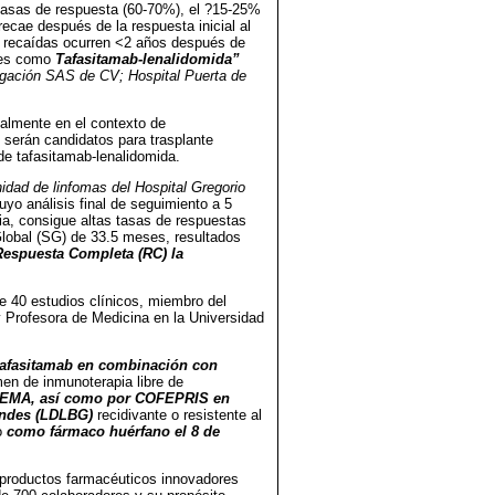
asas de respuesta (60-70%), el ?15-25%
recae después de la respuesta inicial al
s recaídas ocurren <2 años después de
ntes como
Tafasitamab-lenalidomida”
igación SAS de CV; Hospital Puerta de
ialmente en el contexto de
o serán candidatos para trasplante
de tafasitamab-lenalidomida.
dad de linfomas del Hospital Gregorio
yo análisis final de seguimiento a 5
a, consigue altas tasas de respuestas
lobal (SG) de 33.5 meses, resultados
Respuesta Completa (RC) la
e 40 estudios clínicos, miembro del
Profesora de Medicina en la Universidad
tafasitamab en combinación con
en de inmunoterapia libre de
 EMA, así como por COFEPRIS en
randes (LDLBG)
recidivante o resistente al
o
como fármaco huérfano el 8 de
r productos farmacéuticos innovadores