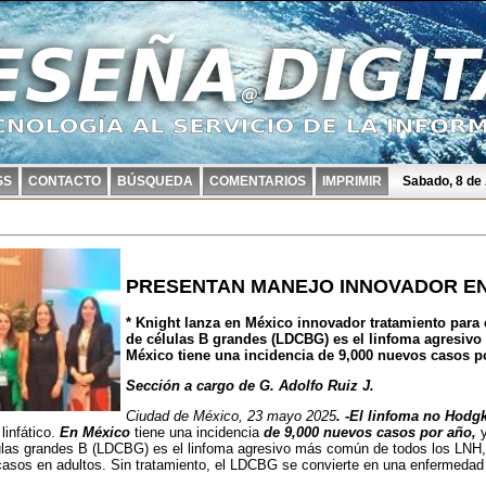
SS
CONTACTO
BÚSQUEDA
COMENTARIOS
IMPRIMIR
Sabado, 8 de
PRESENTAN MANEJO INNOVADOR EN
* Knight lanza en México innovador tratamiento para 
de células B grandes (LDCBG) es el linfoma agresiv
México tiene una incidencia de 9,000 nuevos casos p
Sección a cargo de G. Adolfo Ruiz J.
Ciudad de México, 23 mayo 2025
. -El linfoma no Hodg
linfático.
En México
tiene una incidencia
de 9,000 nuevos casos por año,
y
lulas grandes B (LDCBG) es el linfoma agresivo más común de todos los LNH
casos en adultos. Sin tratamiento, el LDCBG se convierte en una enfermedad 