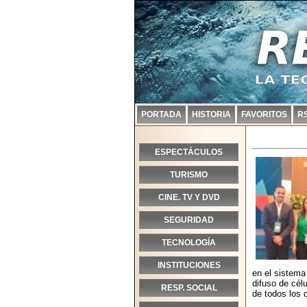
PORTADA
HISTORIA
FAVORITOS
R
ESPECTÁCULOS
TURISMO
CINE. TV Y DVD
SEGURIDAD
TECNOLOGÍA
INSTITUCIONES
en el sistema 
difuso de cé
RESP. SOCIAL
de todos los 