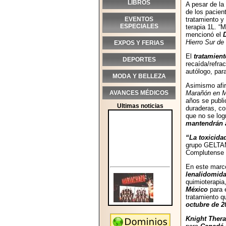
LIBROS
A pesar de la 
de los pacien
EVENTOS
tratamiento y
ESPECIALES
terapia 1L. 
mencionó el
Hierro Sur de
EXPOS Y FERIAS
El
tratamien
DEPORTES
recaída/refra
autólogo, par
MODA Y BELLEZA
Asimismo afi
AVANCES MÉDICOS
Marañón en M
años se publ
Ultimas noticias
duraderas, 
que no se log
mantendrán a
“La toxicida
grupo GELTAM
Complutense 
En este marc
lenalidomid
quimioterapia
México
para 
tratamiento q
octubre de 2
Knight Thera