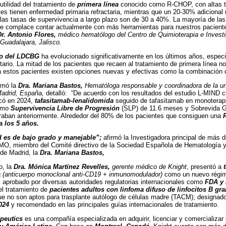
utilidad del tratamiento de
primera línea
conocido como R-CHOP, con altas t
tes tienen enfermedad primaria refractaria, mientras que un 20-30% adicional 
 las tasas de supervivencia a largo plazo son de 30 a 40%. La mayoría de la
“Me complace contar actualmente con más herramientas para nuestros pacie
Dr. Antonio Flores,
médico hematólogo del Centro de Quimioterapia e Invest
 Guadalajara, Jalisco.
to del LDCBG
ha evolucionado significativamente en los últimos años, espec
ctario. La mitad de los pacientes que recaen al tratamiento de primera línea n
a estos pacientes existen opciones nuevas y efectivas como la combinación 
rmó la
Dra. Mariana Bastos,
Hematóloga responsable y coordinadora de la uni
adrid, España,
detalló:
“De acuerdo con los resultados del estudio L-MIND cu
icó en 2024,
tafasitamab-lenalidomida
seguido de tafasitamab en monoterapi
como
Supervivencia Libre de Progresión
(SLP) de 11.6 meses y Sobrevida G
raban anteriormente. Alrededor del 80% de los pacientes que consiguen una
 los 5 años.
d es de bajo grado y manejable”;
afirmó la Investigadora principal de más d
O, miembro del Comité directivo de la Sociedad Española de Hematología y 
de Madrid, la
Dra. Mariana Bastos,
o, la
Dra. Mónica Martínez Revelles,
gerente médico de Knight
, presentó a
a
(anticuerpo monoclonal anti-CD19 + inmunomodulador)
como un nuevo régim
, aprobado por diversas autoridades regulatorias internacionales como
FDA y
el tratamiento de
pacientes adultos con linfoma difuso de linfocitos B g
ue no son aptos para trasplante autólogo de células madre (TACM); designad
024
y recomendado en las principales guías internacionales de tratamiento.
peutics
es una compañía especializada en adquirir, licenciar y comercializa