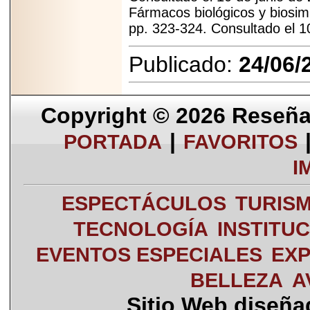
Fármacos biológicos y biosimi
pp. 323-324. Consultado el 1
Publicado:
24/06/
Copyright © 2026
Reseña 
|
PORTADA
FAVORITOS
I
ESPECTÁCULOS
TURIS
TECNOLOGÍA
INSTITU
EVENTOS ESPECIALES
EXP
BELLEZA
A
Sitio Web diseñ