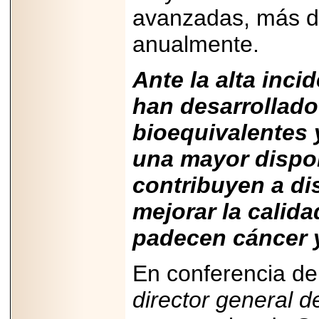
PRESENTE EN
avanzadas, más d
MÉXICO.
anualmente.
Ante la alta inc
2026-05-25
han desarrollado
IDENTIFICAN
AFECTACIONES
bioequivalentes 
PRODUCIDAS POR
Helicobacter pylori
una mayor dispon
EN CÉLULAS DEL
PÁNCREAS.
contribuyen a di
mejorar la calid
padecen cáncer y
2026-05-27
Shriners Childrens
En conferencia d
México transforma
la vida de miles de
niñas y niños con
director general 
atención médica
especializada sin