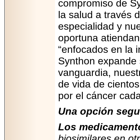
compromiso de Sy
importar su
capacidad de pago.
la salud a través
especialidad y n
oportuna atiendan
2026-03-27
Lanza editorial
“enfocados en la i
ateconqueso serie
“Finanzas para
Infancias” para
Synthon expande s
impulsar educación
financiera de la
vanguardia, nuestr
niñez.
de vida de ciento
por el cáncer cada
Una opción segur
2026-05-20
JULIO REGALADO
CELEBRA SU
DÉCIMA EDICIÓN
Los medicament
CON SÚPER
OFERTAS.
biosimilares en ot