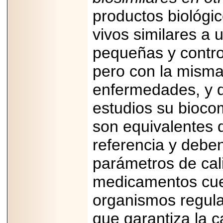
productos biológi
vivos similares a 
pequeñas y contro
2026-06-15
Alejandro
pero con la misma 
Maldonado, "El Yoga
Teacher", celebrará
enfermedades, y q
el día mundial del
yoga con una Master
Class masiva en
estudios su bioco
Expo Espiritualidad
2026.
son equivalentes
referencia y debe
parámetros de cali
medicamentos cuen
2026-03-19
organismos regula
CON 18 AÑOS, EL
MEXICANO DIEGO
MENDEZTORRES
que garantiza la c
ACELERA RUMBO