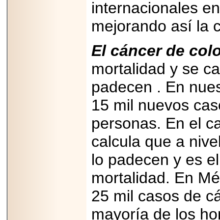
internacionales e
Disfruta el Día del
Padre con Sylvester
Stallone, Jason
mejorando así la 
Statham, Dave
Bautista y más
hombres de acción
El cáncer de col
en Adrenalina Pura+
mortalidad y se c
padecen . En nues
2026-01-14
15 mil nuevos ca
Refugio
Franciscano:
personas. En el ca
Avances de la
reunión con el
Gobierno de la
calcula que a niv
Ciudad de México
lo padecen y es e
mortalidad. En Mé
25 mil casos de cá
2026-06-18
G-SHOCK, EL
RELOJ CASIO
mayoría de los ho
“INDESTRUCTIBLE”