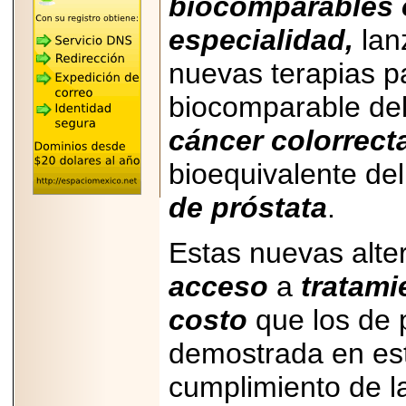
biocomparables 
"MARIACHAZO"
REÚNE A LAS
LEYENDAS
especialidad,
lan
MARIACHI VARGAS
Y NUEVO
nuevas terapias p
TECALITLÁN EN LA
ARENA CDMX.
biocomparable del
cáncer colorrect
bioequivalente del
2025-10-16
ANUNCIA SECTUR
de próstata
.
CDMX EL BOKSUNA
FEST: ENCUENTRO
DE TRADICIONES,
Estas nuevas alte
CULTURA Y
GASTRONOMÍA
ENTRE MÉXICO Y
acceso
a
tratami
COREA DEL SUR.
costo
que los de 
demostrada en estu
cumplimiento de l
2026-06-18