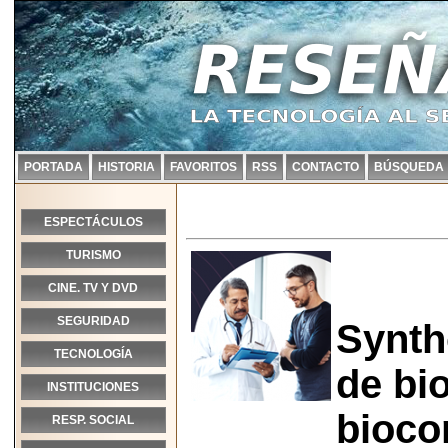
PORTADA
HISTORIA
FAVORITOS
RSS
CONTACTO
BÚSQUEDA
ESPECTÁCULOS
TURISMO
CINE. TV Y DVD
SEGURIDAD
Synth
TECNOLOGÍA
de bi
INSTITUCIONES
bioco
RESP. SOCIAL