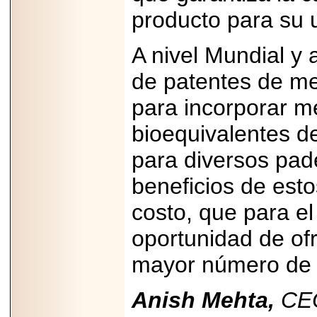
A NASCAR Y
producto para su 
APUNTA A
MARTINSVILLE.
A nivel Mundial y
de patentes de m
2025-05-23
para incorporar 
¿No usas
lubricante? Esto es
lo que te estás
bioequivalentes d
perdiendo.
para diversos pad
beneficios de es
costo, que para el
oportunidad de of
2026-06-12
Medtronic impulsa
una nueva era en
mayor número de p
estimulación
cardíaca con el
marcapasos más
Anish Mehta,
CEO
pequeño del mundo.