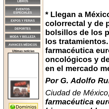
LIBROS
EVENTOS
* Llegan a Méxi
ESPECIALES
EXPOS Y FERIAS
colorrectal y de 
DEPORTES
bolsillos de los
MODA Y BELLEZA
los tratamientos
AVANCES MÉDICOS
farmacéutica eur
Ultimas noticias
oncológicos y de
en el mercado m
Por G. Adolfo Rui
Ciudad de México,
farmacéutica
eur
2026-05-25