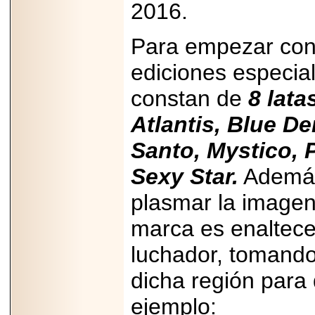
Disfruta el Día del
2016.
Padre con Sylvester
Stallone, Jason
Statham, Dave
Para empezar con 
Bautista y más
hombres de acción
en Adrenalina Pura+
ediciones especia
constan de
8 lata
Atlantis, Blue De
2026-01-14
Santo, Mystico, P
Refugio
Franciscano:
Avances de la
Sexy Star.
Además 
reunión con el
Gobierno de la
plasmar la imagen 
Ciudad de México
marca es enaltece
luchador, tomando
dicha región para
2026-06-18
G-SHOCK, EL
RELOJ CASIO
ejemplo:
“INDESTRUCTIBLE”