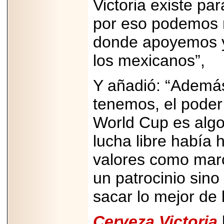
Victoria existe pa
capacidad de pago.
por eso podemos r
donde apoyemos y
los mexicanos”,
2026-03-27
Lanza editorial
ateconqueso serie
Y añadió: “Además
“Finanzas para
Infancias” para
impulsar educación
tenemos, el poder 
financiera de la
niñez.
World Cup es algo
lucha libre había
valores como mar
2026-05-20
un patrocinio sin
JULIO REGALADO
CELEBRA SU
sacar lo mejor de
DÉCIMA EDICIÓN
CON SÚPER
OFERTAS.
Cerveza Victoria