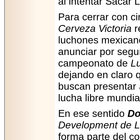
al intentar Sacar 
A NASCAR Y
APUNTA A
MARTINSVILLE.
Para cerrar con c
Cerveza Victoria
r
luchones mexicano
2025-05-23
¿No usas
anunciar por segu
lubricante? Esto es
lo que te estás
perdiendo.
campeonato de
Lu
dejando en claro
buscan presentar 
lucha libre mundia
2026-06-12
Medtronic impulsa
En ese sentido
Do
una nueva era en
estimulación
cardíaca con el
Development de L
marcapasos más
pequeño del mundo.
forma parte del c