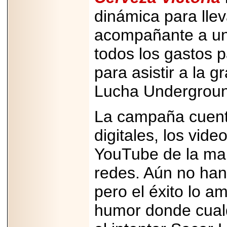
dinámica para lle
acompañante a un 
todos los gastos p
2026-06-15
Alejandro
para asistir a la 
Maldonado, "El Yoga
Teacher", celebrará
Lucha Undergrou
el día mundial del
yoga con una Master
Class masiva en
Expo Espiritualidad
La campaña cuent
2026.
digitales, los vid
YouTube de la mar
redes. Aún no han
pero el éxito lo 
2026-03-19
CON 18 AÑOS, EL
MEXICANO DIEGO
humor donde cualq
MENDEZTORRES
ACELERA RUMBO