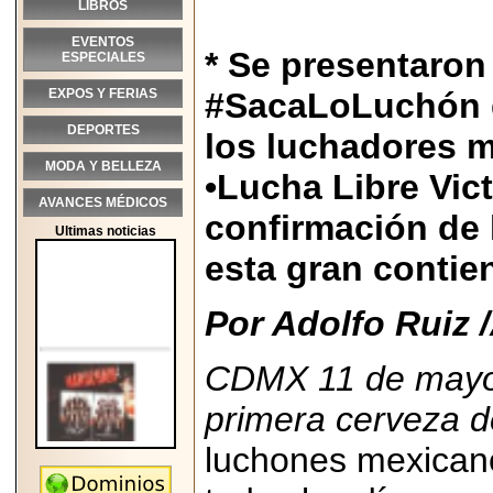
LIBROS
EVENTOS
* Se presentaron
ESPECIALES
EXPOS Y FERIAS
#SacaLoLuchón q
DEPORTES
los luchadores 
MODA Y BELLEZA
•Lucha Libre Vic
AVANCES MÉDICOS
confirmación de 
Ultimas noticias
esta gran contien
Por Adolfo Ruiz /
CDMX 11 de mayo
primera cerveza d
luchones mexican
2026-05-25
"MARIACHAZO"