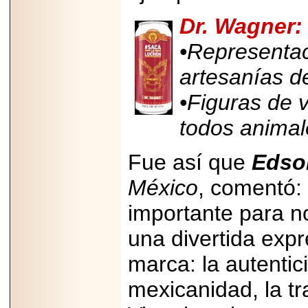
PRESENTE EN
MÉXICO.
Dr. Wagner:
•Representac
artesanías d
2026-05-25
•Figuras de v
IDENTIFICAN
AFECTACIONES
todos animale
PRODUCIDAS POR
Helicobacter pylori
EN CÉLULAS DEL
PÁNCREAS.
Fue así que
Edson
México
, comentó
importante para no
una divertida exp
2026-05-27
Shriners Childrens
México transforma
marca: la autentici
la vida de miles de
niñas y niños con
mexicanidad, la tra
atención médica
especializada sin
importar su