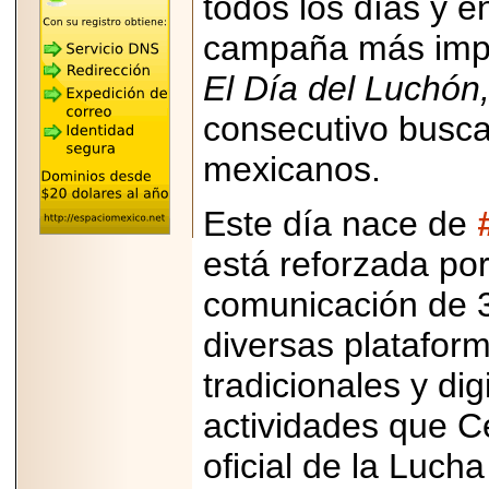
todos los días y 
REÚNE A LAS
LEYENDAS
campaña más impor
MARIACHI VARGAS
Y NUEVO
El Día del Luchón,
TECALITLÁN EN LA
ARENA CDMX.
consecutivo busca 
mexicanos.
Este día nace de
2025-10-16
ANUNCIA SECTUR
CDMX EL BOKSUNA
está reforzada po
FEST: ENCUENTRO
DE TRADICIONES,
comunicación de 
CULTURA Y
GASTRONOMÍA
ENTRE MÉXICO Y
diversas platafor
COREA DEL SUR.
tradicionales y di
actividades que C
oficial de la Luch
2026-06-18