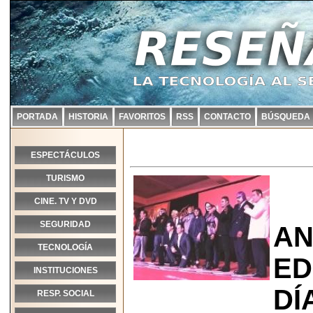
PORTADA
HISTORIA
FAVORITOS
RSS
CONTACTO
BÚSQUEDA
ESPECTÁCULOS
TURISMO
CINE. TV Y DVD
SEGURIDAD
AN
TECNOLOGÍA
ED
INSTITUCIONES
DÍ
RESP. SOCIAL