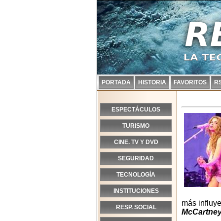
PORTADA
HISTORIA
FAVORITOS
R
ESPECTÁCULOS
TURISMO
CINE. TV Y DVD
SEGURIDAD
TECNOLOGÍA
INSTITUCIONES
más influy
RESP. SOCIAL
McCartney,