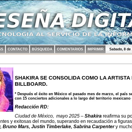
SS
CONTACTO
BÚSQUEDA
COMENTARIOS
IMPRIMIR
Sabado, 8 de
SHAKIRA SE CONSOLIDA COMO LA ARTISTA
BILLBOARD.
* Después el éxito en México el pasado mes de marzo, el país s
con 15 conciertos adicionales a lo largo del territorio mexicano
Redacción RD:
Ciudad de México, mayo 2025
–
Shakira
reafirma su p
entes y exitosas del mundo, superando en recaudación a figura
 Bruno Mars, Justin Timberlake, Sabrina Carpenter
y mucho