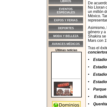
LIBROS
De acuerdo 
No Lloran o
EVENTOS
un millón 
ESPECIALES
México. Ta
representar
EXPOS Y FERIAS
Asimismo, B
DEPORTES
género y a 
Shakira se 
MODA Y BELLEZA
Mars con 1
AVANCES MÉDICOS
Tras el éx
Ultimas noticias
conciertos
• Estadio 
• Estadio 
• Estadio
• Estadio 
• Parque 
• Estadio 
• Querétar