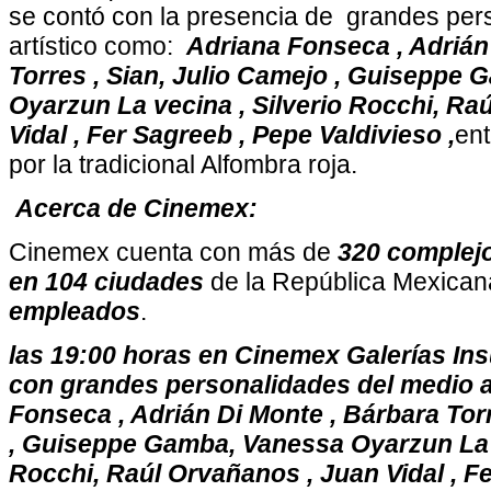
se contó con la presencia de grandes per
artístico
como:
Adriana Fonseca , Adrián
Torres , Sian, Julio Camejo , Guiseppe
Oyarzun La vecina , Silverio Rocchi, Ra
Vidal , Fer Sagreeb , Pepe Valdivieso ,
ent
por la tradicional Alfombra roja.
Acerca de Cinemex:
Cinemex cuenta con más de
320 complej
en 104 ciudades
de la República Mexica
empleados
.
las 19:00 horas en Cinemex Galerías In
con grandes personalidades del medio a
Fonseca , Adrián Di Monte , Bárbara Torr
, Guiseppe Gamba, Vanessa Oyarzun La v
Rocchi, Raúl Orvañanos , Juan Vidal , F