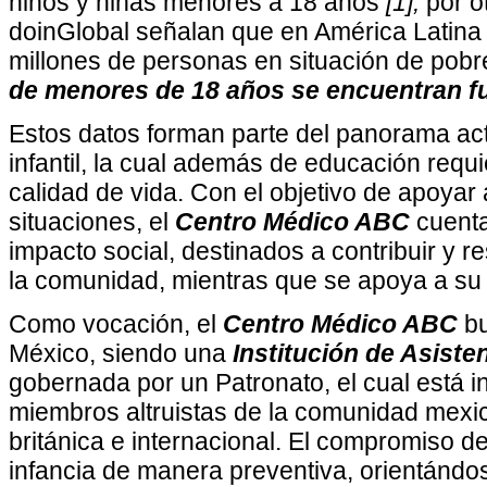
niños y niñas menores a 18 años
[1];
por ot
doinGlobal señalan que en América Latina 
millones de personas en situación de pob
de menores de 18 años se encuentran fu
Estos datos forman parte del panorama act
infantil, la cual además de educación requ
calidad de vida. Con el objetivo de apoyar
situaciones, el
Centro Médico ABC
cuenta
impacto social, destinados a contribuir y r
la comunidad, mientras que se apoya a su 
Como vocación, el
Centro Médico ABC
bu
México, siendo una
Institución de Asisten
gobernada por un Patronato, el cual está i
miembros altruistas de la comunidad mexi
británica e internacional. El compromiso de
infancia de manera preventiva, orientándos