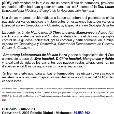
(SOP),
enfermedad en la que existe un desequilibrio de hormonas, provocan
en ovarios, dificultad para quedar embarazada, etc3, comentó la
Dra. Lilia
Endocrinología Médica y Biología de la Reproducción Humana.
Una de las mayores problemáticas a la que se enfrenta el paciente es el dia
pasando por varios médicos y tratamientos en ocasiones hasta por varios a
Especialista en Ginecología y Obstetricia, Especialista en Biología de la R
La combinación de
Myinositol, D Chiro Inositol, Magnaneso y Ácido fóli
insulina y sus efectos sobre el Síndrome Metabólico y el de ovarios poliqu
control de la glucosa, colesterol, grasa corporal y perfil hormonal en la muje
experto en Ginecología y Obstetricia, Director del Departamento de Ginecol
Grecia de Catanzaro.
Armstrong Laboratorios de México
lanza y pone a disposición del H Cu
alimenticio a base de
Myo-Inositol, D-Chiro Inositol, Manganeso y Ácido
y la calidad de vida de los pacientes que padecen estas alteraciones. La p
disuelven en 200 ml de agua y se toma una vez al día.
Si bien es cierto que, para ambas enfermedades, se utilizan diversas opcion
resistencia a la insulina, mejora las manifestaciones clínicas del SOP y d
especialistas.
REFERENCIAS: 1.- Monteagudo PG, González SR, Gómez AM, et al. Resistencia a la insulina en mujeres con síndrome de ovario po
metabólico, resistencia a la insulina y diabetes. ¿Qué se oculta bajo la punta del iceberg? Aten Primaria 2003;31(7):436-45 3.-
Merv
01073-3
4.- Rosalba Rojas-Martínez, et al. Trends in the prevalence of metabolic syndrome and its components in Mexican adults
2021
Publicado:
21/06/2023
Copyright © 2009
Reseña Digital
- Visitantes:
59,550,392