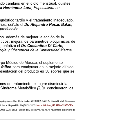
do cambios en el ciclo menstrual, quistes
na Hernández Lara
, Especialista en
gnóstico tardío y el tratamiento inadecuado,
ños, señaló el
Dr. Alejandro Rosas Balan,
eproducción.
co,
además de mejorar la acción de la
ísticos, mejora los parámetros bioquímicos de
r, enfatizó el
Dr. Costantino Di Carlo,
ogía y Obstetricia de la Universidad Magna
erpo Médico de México, el suplemento
 fólico
para coadyuvar en la mejoría clínica
resentación del producto es 30 sobres que se
es de tratamiento, el lograr disminuir la
el Síndrome Metabólico
(2,3),
concluyeron los
liquístico. Rev Cuba Endoc. 2019;30(2):1-22. 2.- Costa B, et al. Síndrome
iel et al. Reprod Health (2021) 18:13
https://doi.org/10.1186/s12978-021-
, 2006-2018. S
alud Pública de México / vol. 63, no. 6, noviembre-diciembre de