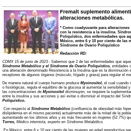
Fremalt suplemento aliment
alteraciones metabólicas.
* Como coadyuvante para alteraciones 
con la resistencia a la insulina. Sínd
Poliquístico, dos enfermedades que aq
México, entre 6 y 10 por ciento de las
Síndrome de Ovario Poliquístico
Redacción RD:
CDMX 15 de junio de 2023.-
Sabemos que 2 de las enfermedades que aqueja
Síndrome Metabólico y el Síndrome de Ovario Poliquístico,
entidades 
una alteración denominado Resistencia a la Insulina que es la disminución en
receptores de algunos órganos (músculo, hígado y grasa) para regular el me
De manera natural el cuerpo humano produce
Myoinositol,
el cual cuando 
o fisiológicas, regula el equilibrio de la glucosa al aumentar la sensibilidad
las concentraciones de
Myoinositol
disminuyen, se requiere la suplementaci
entre la insulina y sus acciones y así evitar o disminuir el impacto del Sín
Poliquístico.
Con respecto al
Síndrome Metabólico
(confluencia de obesidad más hipert
dislipidemia en el mismo paciente) actualmente más de la mitad de la poblac
aumentando en los últimos años y es más frecuente en mujeres (52.7%) qu
Torres,
Médico internista, experto en Síndrome Metabólico.
En México, entre 6 y 10 por ciento de las mujeres en edad reproductiva p