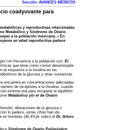
Sección: AVANCES MÉDICOS
icio coadyuvante para
metabólicas y reproductivas relacionadas
rome Metabólico y Síndrome de Ovario
uejan a la población mexicana. • En
 mujeres en edad reproductiva padece
n con frecuencia a la población son:
El
clínicas que tiene como común denominador
 la respuesta a la insulina en los
tabolismo de la glucosa y otras sustancias.
se encuentra en concentraciones adecuadas
 y número de receptores a la Insulina; cuando
ón externa oral para recuperar el equilibrio
drome
Metabólico y/o el de Ovario
ensión, alteraciones de la glucosa o
ión lo padece, estas cifran han ido
e en hombres (46.4%)4, indicó el
Dr. Arturo
adece
Síndrome de Ovario Poliquístico