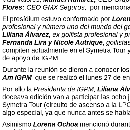
Flores:
CEO GMX Seguros,
por mencionar
El presídium estuvo conformado por
Loren
profesional y número uno del mundo del go
Liliana Álvarez,
ex golfista profesional y 
Fernanda Lira y Nicole Autrique,
golfista
compiten actualmente en el Symetra Tour 
de apoyo de IGPM.
Durante la reunión se dieron a conocer los
Am IGPM
que se realizó el lunes 27 de e
Por ello la
Presidenta de IGPM,
Liliana Ál
doceava edición van a participar las ocho 
Symetra Tour (circuito de ascenso a la LPG
algo especial, ya que nunca antes se había
Asimismo
Lorena Ochoa
mencionó durante