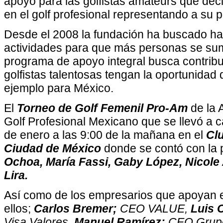
apoyo para las golfistas amateurs que dec
en el golf profesional representando a su p
Desde el 2008 la fundación ha buscado ha
actividades para que más personas se sum
programa de apoyo integral busca contribu
golfistas talentosas tengan la oportunidad 
ejemplo para México.
El
Torneo de Golf Femenil Pro-Am
de la 
Golf Profesional Mexicano que se llevó a 
de enero a las 9:00 de la mañana en el
Cl
Ciudad de México
donde se contó con la
Ochoa, María Fassi, Gaby López, Nicole
Lira.
Así como de los empresarios que apoyan e
ellos;
Carlos Bremer;
CEO VALUE,
Luis C
Visa Valores,
Manuel Ramírez;
CEO Grup